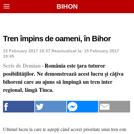
BIHON
Tren împins de oameni, în Bihor
15 February 2017 19:37
Reactualizat la:
15 February 2017
19:45
Scris de Demian
România este țara tuturor
-
posibilităților. Ne demonstrează acest lucru și câțiva
bihoreni care au ajuns să împingă un tren inter
regional, lângă Tinca.
Ultimul lucru la care te aștepți când acorzi prioritate unui tren este