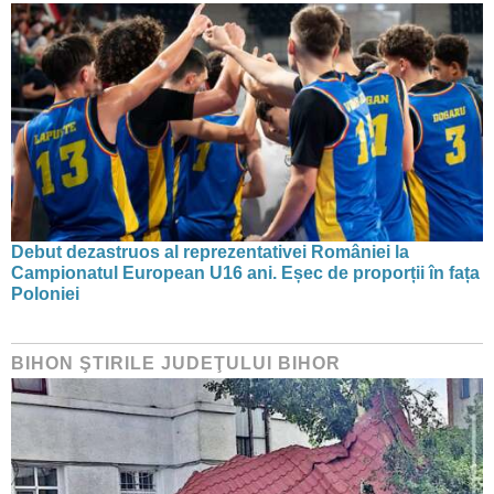
Debut dezastruos al reprezentativei României la
Campionatul European U16 ani. Eșec de proporții în fața
Poloniei
BIHON ŞTIRILE JUDEŢULUI BIHOR