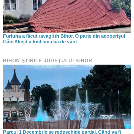
Furtuna a făcut ravagii în Bihor. O parte din acoperișul
Gării Aleșd a fost smulsă de vânt
BIHON ŞTIRILE JUDEŢULUI BIHOR
Parcul 1 Decembrie se redeschide parțial. Când va fi