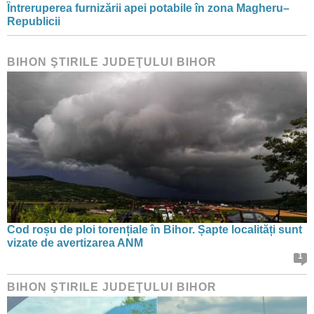
Întreruperea furnizării apei potabile în zona Magheru–
Republicii
BIHON ŞTIRILE JUDEŢULUI BIHOR
Cod roșu de ploi torențiale în Bihor. Șapte localități sunt
vizate de avertizarea ANM
1
BIHON ŞTIRILE JUDEŢULUI BIHOR