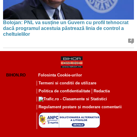
Bolojan: PNL va susține un Guvern cu profil tehnocrat
dacă programul acestuia păstrează linia de control a
cheltuielilor
2
BIHON.RO
Folosinta Cookie-urilor
Termeni si conditii de utilizare
Politica de confidentialitate
Redactia
Regulament postare și moderare comentarii