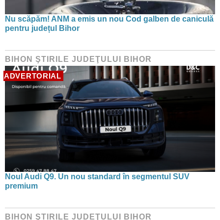
Nu scăpăm! ANM a emis un nou Cod galben de caniculă
pentru județul Bihor
BIHON ŞTIRILE JUDEŢULUI BIHOR
ADVERTORIAL
Noul Audi Q9. Un nou standard în segmentul SUV
premium
BIHON ŞTIRILE JUDEŢULUI BIHOR