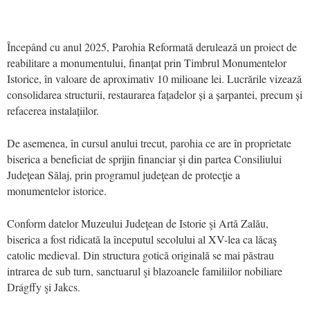
Începând cu anul 2025, Parohia Reformată derulează un proiect de
reabilitare a monumentului, finanțat prin Timbrul Monumentelor
Istorice, în valoare de aproximativ 10 milioane lei. Lucrările vizează
consolidarea structurii, restaurarea fațadelor și a șarpantei, precum și
refacerea instalațiilor.
De asemenea, în cursul anului trecut, parohia ce are în proprietate
biserica a beneficiat de sprijin financiar şi din partea Consiliului
Judeţean Sălaj, prin programul judeţean de protecţie a
monumentelor istorice.
Conform datelor Muzeului Judeţean de Istorie şi Artă Zalău,
biserica a fost ridicată la începutul secolului al XV-lea ca lăcaş
catolic medieval. Din structura gotică originală se mai păstrau
intrarea de sub turn, sanctuarul şi blazoanele familiilor nobiliare
Drágffy şi Jakcs.