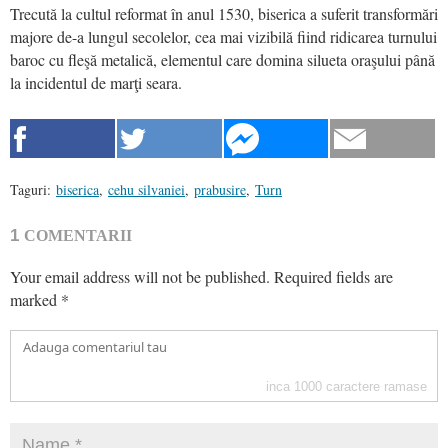
Trecută la cultul reformat în anul 1530, biserica a suferit transformări
majore de-a lungul secolelor, cea mai vizibilă fiind ridicarea turnului
baroc cu fleşă metalică, elementul care domina silueta oraşului până
la incidentul de marţi seara.
Taguri:
biserica
,
cehu silvaniei
,
prabusire
,
Turn
1
COMENTARII
Your email address will not be published.
Required fields are
marked
*
inca
1000
caractere ramase