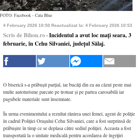
FOTO: Facebook - Cata Blue
4 February 2026 10:50
Reactualizat la:
4 February 2026 10:53
Scris de Bihon.ro
Incidentul a avut loc mați seara, 3
-
februarie, în Cehu Silvaniei, județul Sălaj.
O biserică s-a prăbușit parțial, iar bucăți din ea au căzut peste mai
multe autoturisme parcate pe trotuar și pe partea carosabilă iar
pagubele materiale sunt însemnate.
În urma evenimentului a rezultat rănirea unei femei, agent de poliție
în cadrul Poliției Orașului Cehu Silvaniei, care a fost surprinsă de
prăbușire în timp ce se deplasa către sediul poliției. Aceasta a fost
transportată la o unitate medicală pentru acordarea de îngrijiri