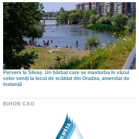
Pervers la Silvaș. Un bărbat care se masturba în văzul
celor veniți la locul de scăldat din Oradea, amendat de
instanță
BIHON CAO