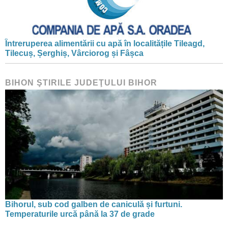
Întreruperea alimentării cu apă în localitățile Tileagd,
Tilecuș, Șerghiș, Vârciorog și Fâșca
BIHON ŞTIRILE JUDEŢULUI BIHOR
Bihorul, sub cod galben de caniculă și furtuni.
Temperaturile urcă până la 37 de grade