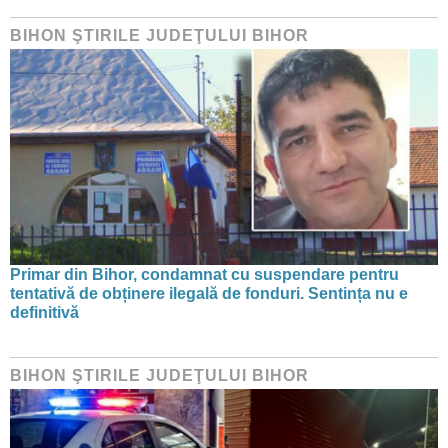
BIHON ŞTIRILE JUDEŢULUI BIHOR
Primar din Bihor, condamnat cu suspendare pentru
tentativă de obținere ilegală de fonduri. Sentința nu e
definitivă
BIHON ŞTIRILE JUDEŢULUI BIHOR