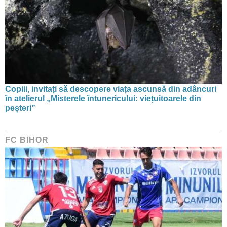
Copiii, invitați să descopere viața ascunsă din adâncuri
în atelierul „Misterele întunericului: viețuitoarele din
peșteri”
FC BIHOR