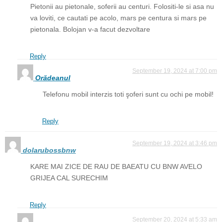
Pietonii au pietonale, soferii au centuri. Folositi-le si asa nu
va loviti, ce cautati pe acolo, mars pe centura si mars pe
pietonala. Bolojan v-a facut dezvoltare
Reply
September 19, 2024 at 7:00 pm
Orădeanul
Telefonu mobil interzis toti şoferi sunt cu ochi pe mobil!
Reply
September 19, 2024 at 3:46 pm
dolarubossbnw
KARE MAI ZICE DE RAU DE BAEATU CU BNW AVELO
GRIJEA CAL SURECHIM
Reply
September 20, 2024 at 5:33 am