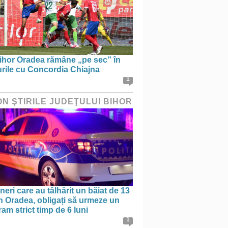
ihor Oradea rămâne „pe sec” în
urile cu Concordia Chiajna
1
ON ŞTIRILE JUDEŢULUI BIHOR
ineri care au tâlhărit un băiat de 13
în Oradea, obligați să urmeze un
am strict timp de 6 luni
1