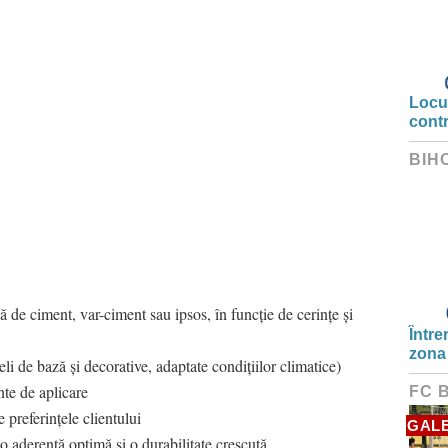
Locui
cont
BIH
 de ciment, var-ciment sau ipsos, în funcție de cerințe și
Între
zona
li de bază și decorative, adaptate condițiilor climatice)
nte de aplicare
FC 
e preferințele clientului
GALE
o aderență optimă și o durabilitate crescută