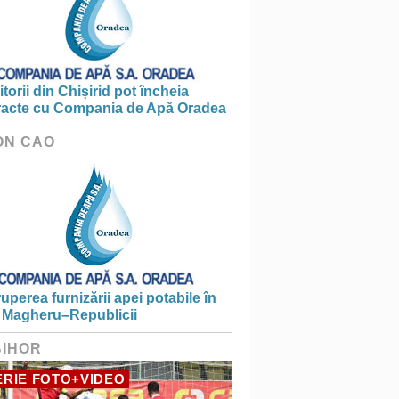
torii din Chișirid pot încheia
racte cu Compania de Apă Oradea
ON CAO
ruperea furnizării apei potabile în
 Magheru–Republicii
BIHOR
RIE FOTO+VIDEO