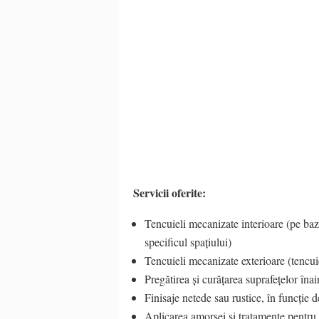
Servicii oferite:
Tencuieli mecanizate interioare (pe bază
specificul spațiului)
Tencuieli mecanizate exterioare (tencuie
Pregătirea și curățarea suprafețelor înai
Finisaje netede sau rustice, în funcție d
Aplicarea amorsei și tratamente pentru 