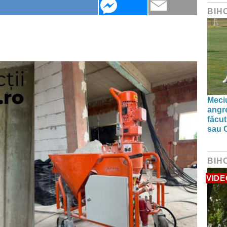
BIH
Meciu
angre
făcut
sau 
BIH
VIDE