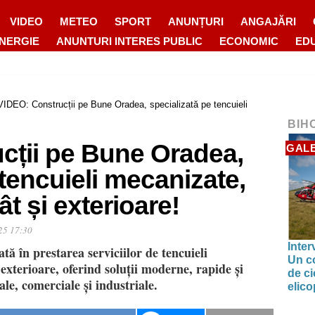
VIDEO
METEO
SPORT
ANUNȚURI
ANGAJĂRI
ENERGIE
ANUNTURI INTERES PUBLIC
ECONOMIC
ED
VIDEO: Construcții pe Bune Oradea, specializată pe tencuieli
BIH
cții pe Bune Oradea,
GALE
 tencuieli mecanizate,
ât și exterioare!
25 17:30
Inter
tă în prestarea serviciilor de tencuieli
Un co
 exterioare, oferind soluții moderne, rapide și
de ci
ale, comerciale și industriale.
elic