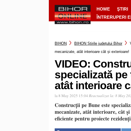
HOME
ŞTIRI
ÎNTRERUPERI 
BIHON
BIHON Ştirile judeţului Bihor
mecanizate, atât interioare cât și exterioare!
VIDEO: Constru
specializată pe
atât interioare c
la 8 May 2025 15:04
Reactualizat la:
8 May 20
Construcții pe Bune este specializa
mecanizate, atât interioare, cât și
eficiente pentru proiecte rezidenți