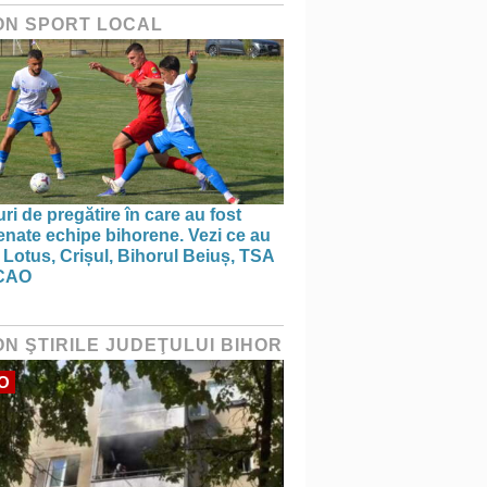
ON SPORT LOCAL
ri de pregătire în care au fost
nate echipe bihorene. Vezi ce au
 Lotus, Crișul, Bihorul Beiuș, TSA
CAO
ON ŞTIRILE JUDEŢULUI BIHOR
O