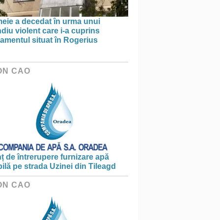
meie a decedat în urma unui
diu violent care i-a cuprins
amentul situat în Rogerius
ON CAO
 de întrerupere furnizare apă
ilă pe strada Uzinei din Tileagd
ON CAO