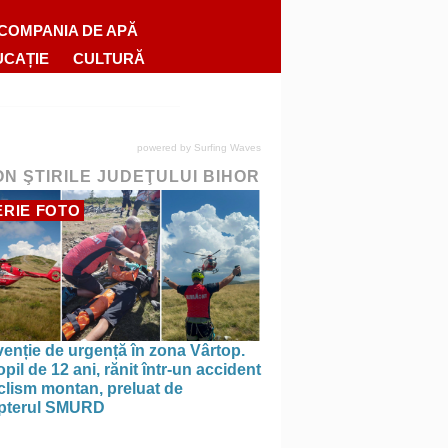
COMPANIA DE APĂ
UCAȚIE
CULTURĂ
powered by
Surfing Waves
ON ŞTIRILE JUDEŢULUI BIHOR
RIE FOTO
venție de urgență în zona Vârtop.
pil de 12 ani, rănit într-un accident
clism montan, preluat de
opterul SMURD