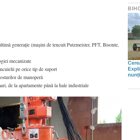
BIH
ltimă generație (mașini de tencuit Putzmeister, PFT, Bisonte,
ogiei mecanizate
Cerea
ncuielii pe orice tip de suport
Expli
nunți
costurilor de manoperă
ari, de la apartamente până la hale industriale