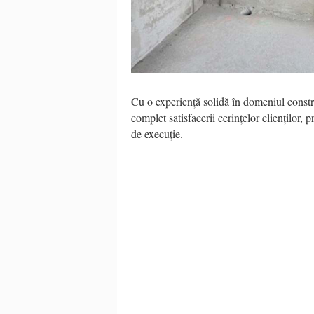
Cu o experiență solidă în domeniul constru
complet satisfacerii cerințelor clienților, p
de execuție.