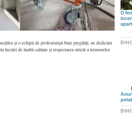
O fe
incen
apart
cțiilor și o echipă de profesioniști bine pregătiți, ne dedicăm
BIH
rin lucrări de înaltă calitate și respectarea strictă a termenelor
Anunț
potab
BIH