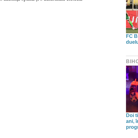
FC B
duel
BIH
Doi t
ani, 
progr