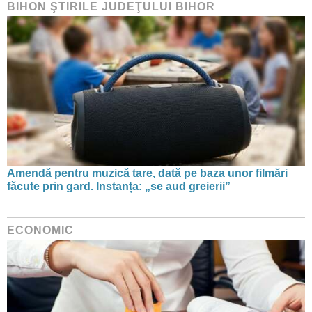
BIHON ŞTIRILE JUDEŢULUI BIHOR
Amendă pentru muzică tare, dată pe baza unor filmări
făcute prin gard. Instanța: „se aud greierii”
ECONOMIC