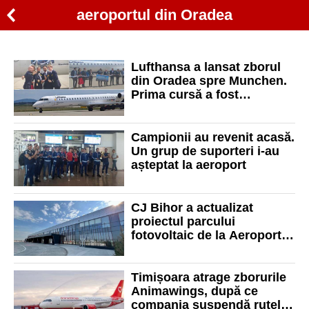
aeroportul din Oradea
Lufthansa a lansat zborul
din Oradea spre Munchen.
Prima cursă a fost
inaugurată cu tunuri de apă
Campionii au revenit acasă.
Un grup de suporteri i-au
așteptat la aeroport
CJ Bihor a actualizat
proiectul parcului
fotovoltaic de la Aeroportul
Oradea
Timișoara atrage zborurile
Animawings, după ce
compania suspendă rutele