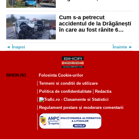
spital din cauza rănilor
grave. Cum s-a petrecut
accidentul
Cum s-a petrecut
accidentul de la Drăgănești
în care au fost rănite 6
persoane, dintre care 2
sunt în stare gravă
Înapoi
Înainte
BIHON.RO
Folosinta Cookie-urilor
Termeni si conditii de utilizare
Politica de confidentialitate
Redactia
Regulament postare și moderare comentarii