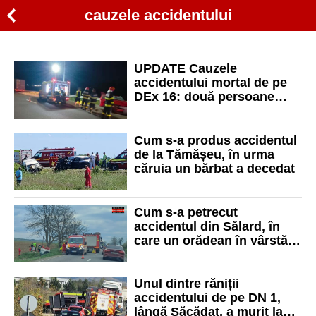
cauzele accidentului
UPDATE Cauzele
accidentului mortal de pe
DEx 16: două persoane
rănite, dintre care una este
la Terapie Intensivă
Cum s-a produs accidentul
de la Tămășeu, în urma
căruia un bărbat a decedat
Cum s-a petrecut
accidentul din Sălard, în
care un orădean în vârstă
de 75 de ani și-a pierdut
viața
Unul dintre răniții
accidentului de pe DN 1,
lângă Săcădat, a murit la