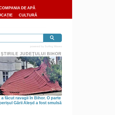
COMPANIA DE APĂ
UCAȚIE
CULTURĂ
powered by
Surfing Waves
 ŞTIRILE JUDEŢULUI BIHOR
a făcut ravagii în Bihor. O parte
perișul Gării Aleșd a fost smulsă