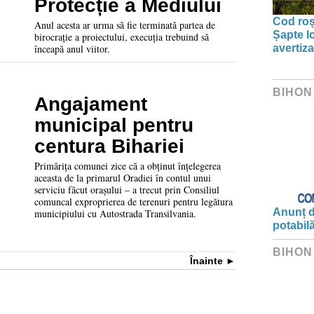
Protecție a Mediului
Cod roșu
Anul acesta ar urma să fie terminată partea de
Șapte lo
birocrație a proiectului, execuția trebuind să
avertiz
înceapă anul viitor.
BIHON
Angajament
municipal pentru
centura Bihariei
Primărița comunei zice că a obținut înțelegerea
aceasta de la primarul Oradiei în contul unui
serviciu făcut orașului – a trecut prin Consiliul
comuncal exproprierea de terenuri pentru legătura
Anunț d
municipiului cu Autostrada Transilvania.
potabil
BIHON
Înainte