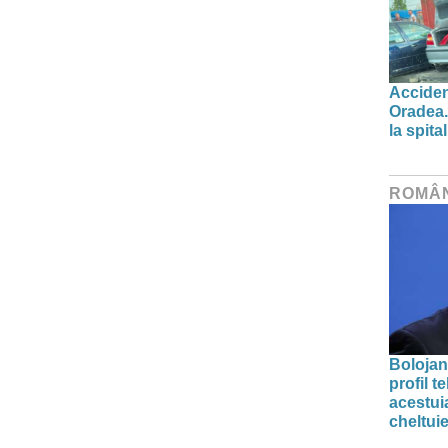
Acciden
Oradea.
la spital
ROMÂ
Bolojan
profil 
acestuia
cheltuie