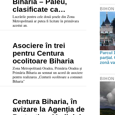
Biharia – Paleu,
clasificate ca
BIHON
drumuri județene
Lucrările pentru cele două șosele din Zona
Metropolitană ar putea fi licitate în primăvara
acestui an.
Asociere în trei
pentru Centura
Parcul 
parțial.
ocolitoare Biharia
zonă va 
Zona Metropolitană Oradea, Primăria Oradea și
Primăria Biharia au semnat un acord de asociere
pentru realizarea „Centurii ocolitoare a comunei
BIHON
Biharia”
Centura Biharia, în
avizare la Agenția de