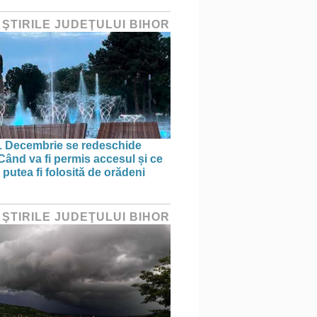
 ŞTIRILE JUDEŢULUI BIHOR
1 Decembrie se redeschide
 Când va fi permis accesul și ce
putea fi folosită de orădeni
 ŞTIRILE JUDEŢULUI BIHOR