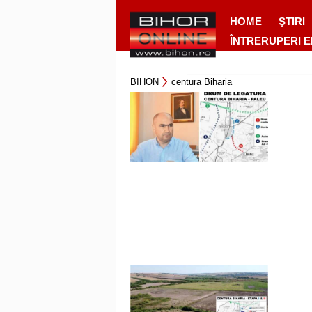
HOME
ŞTIRI
ÎNTRERUPERI 
BIHON
centura Biharia