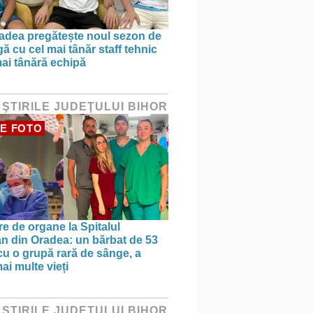
dea pregătește noul sezon de
ă cu cel mai tânăr staff tehnic
mai tânără echipă
 ŞTIRILE JUDEŢULUI BIHOR
E FOTO
re de organe la Spitalul
n din Oradea: un bărbat de 53
 cu o grupă rară de sânge, a
ai multe vieți
 ŞTIRILE JUDEŢULUI BIHOR