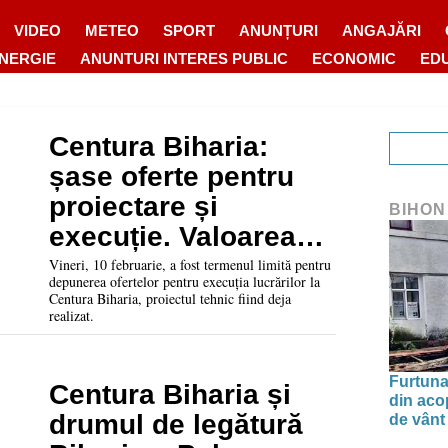
VIDEO
METEO
SPORT
ANUNȚURI
ANGAJĂRI
ENERGIE
ANUNTURI INTERES PUBLIC
ECONOMIC
ED
Centura Biharia:
șase oferte pentru
proiectare și
BIHON
execuție. Valoarea
estimată a lucrărilor
Vineri, 10 februarie, a fost termenul limită pentru
depunerea ofertelor pentru execuția lucrărilor la
este de peste 81,5
Centura Biharia, proiectul tehnic fiind deja
realizat.
milioane lei
Furtuna 
Centura Biharia și
din aco
drumul de legătură
de vânt