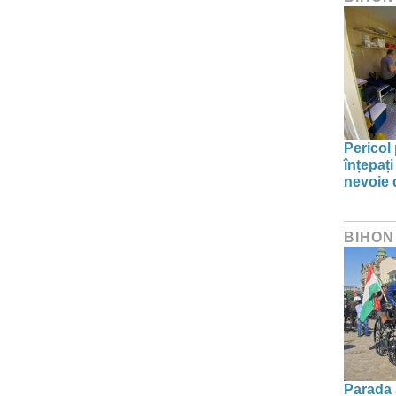
Pericol 
înțepați
nevoie 
BIHON
Parada a