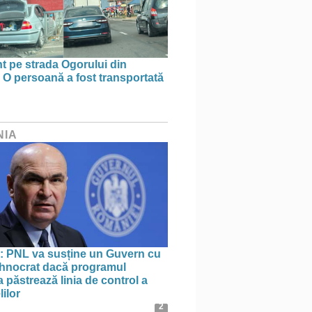
t pe strada Ogorului din
 O persoană a fost transportată
NIA
: PNL va susține un Guvern cu
tehnocrat dacă programul
 păstrează linia de control a
lilor
2