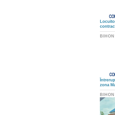
Locuitor
contrac
BIHON
Întrerup
zona Ma
BIHON