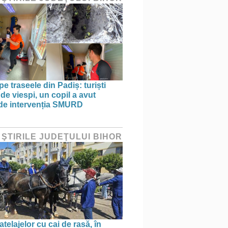
pe traseele din Padiș: turiști
 de viespi, un copil a avut
de intervenția SMURD
 ŞTIRILE JUDEŢULUI BIHOR
telajelor cu cai de rasă, în