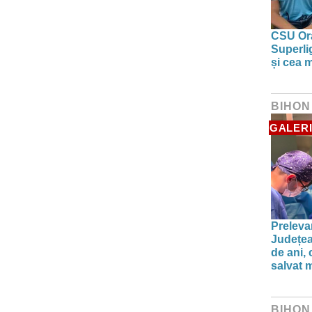
CSU Ora
Superlig
și cea 
BIHON
GALERI
Preleva
Județea
de ani,
salvat m
BIHON