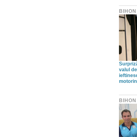
BIHON
Surpriz
valul de
ieftine
motori
BIHON