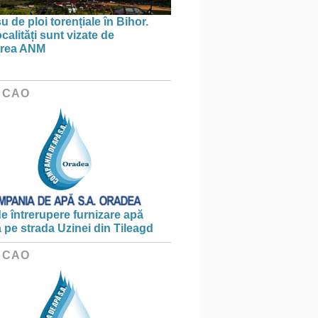
 de ploi torențiale în Bihor.
calități sunt vizate de
area ANM
 CAO
e întrerupere furnizare apă
ă pe strada Uzinei din Tileagd
 CAO