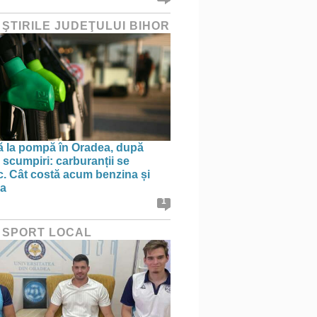
 ŞTIRILE JUDEŢULUI BIHOR
ă la pompă în Oradea, după
 scumpiri: carburanții se
sc. Cât costă acum benzina și
na
1
 SPORT LOCAL