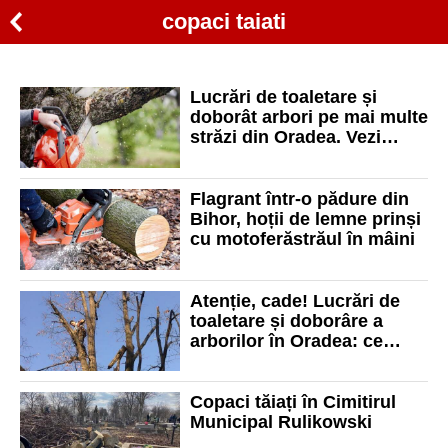
copaci taiati
Lucrări de toaletare și
doborât arbori pe mai multe
străzi din Oradea. Vezi
unde se va lucra
Flagrant într-o pădure din
Bihor, hoții de lemne prinși
cu motoferăstrăul în mâini
Atenție, cade! Lucrări de
toaletare și doborâre a
arborilor în Oradea: ce
zone vor fi afectate
Copaci tăiați în Cimitirul
Municipal Rulikowski