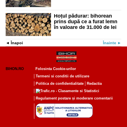
Hoțul pădurar: bihorean
prins după ce a furat lemn
în valoare de 31.000 de lei
Înapoi
Înainte
BIHON.RO
Folosinta Cookie-urilor
Termeni si conditii de utilizare
Politica de confidentialitate
Redactia
Regulament postare și moderare comentarii