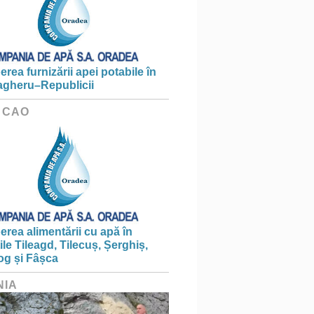
erea furnizării apei potabile în
gheru–Republicii
 CAO
erea alimentării cu apă în
țile Tileagd, Tilecuș, Șerghiș,
og și Fâșca
NIA