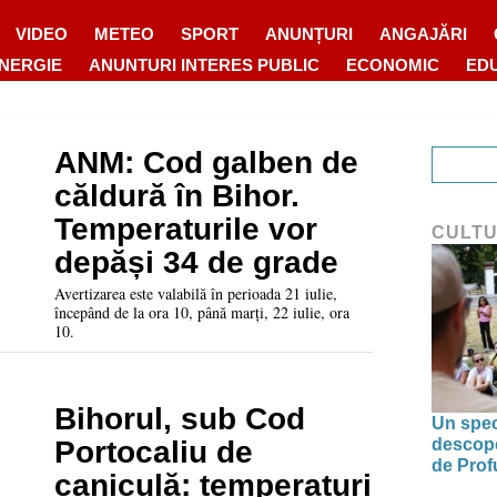
VIDEO
METEO
SPORT
ANUNȚURI
ANGAJĂRI
ENERGIE
ANUNTURI INTERES PUBLIC
ECONOMIC
ED
ANM: Cod galben de
căldură în Bihor.
Temperaturile vor
CULT
depăși 34 de grade
Avertizarea este valabilă în perioada 21 iulie,
începând de la ora 10, până marți, 22 iulie, ora
10.
Bihorul, sub Cod
Un spec
descoper
Portocaliu de
de Prof
caniculă: temperaturi