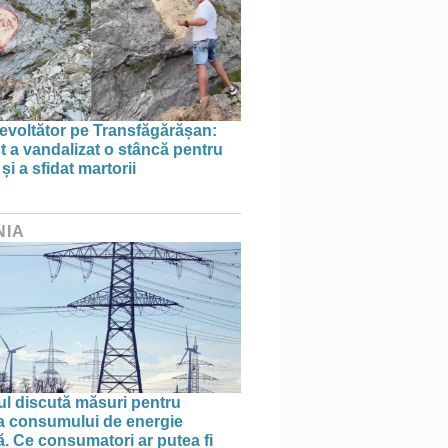
evoltător pe Transfăgărășan:
st a vandalizat o stâncă pentru
i a sfidat martorii
NIA
l discută măsuri pentru
ea consumului de energie
ă. Ce consumatori ar putea fi