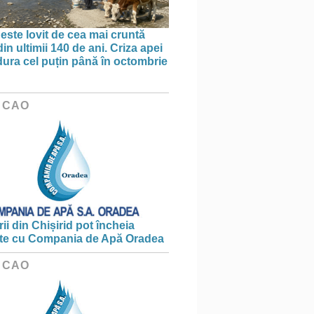
 este lovit de cea mai cruntă
in ultimii 140 de ani. Criza apei
dura cel puțin până în octombrie
 CAO
ii din Chișirid pot încheia
te cu Compania de Apă Oradea
 CAO