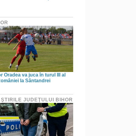
HOR
 Oradea va juca în turul III al
omâniei la Sântandrei
 ŞTIRILE JUDEŢULUI BIHOR