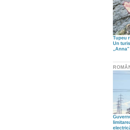
Tupeu r
Un turi
„Anna” ș
ROMÂ
Guvernu
limitar
electric