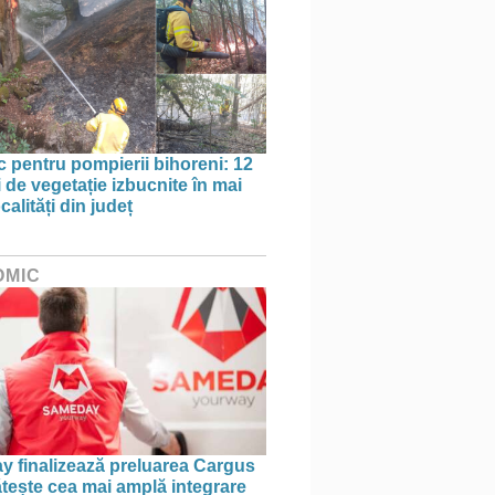
oc pentru pompierii bihoreni: 12
 de vegetație izbucnite în mai
calități din județ
OMIC
 finalizează preluarea Cargus
ătește cea mai amplă integrare