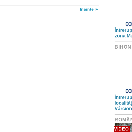
Înainte
Întrerup
zona Ma
BIHON
Întrerup
localită
Vârcior
ROMÂ
VIDEO