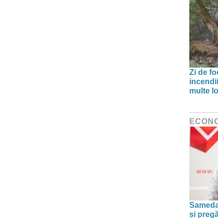
Zi de f
incendii
multe lo
ECON
Sameday
și preg