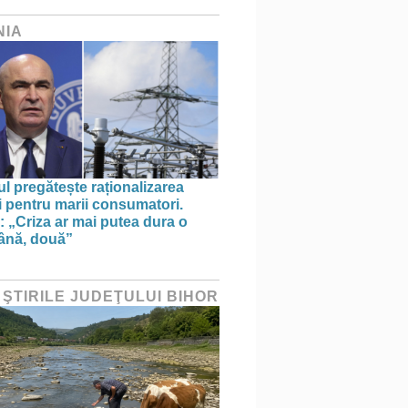
NIA
l pregătește raționalizarea
i pentru marii consumatori.
: „Criza ar mai putea dura o
ână, două”
 ŞTIRILE JUDEŢULUI BIHOR