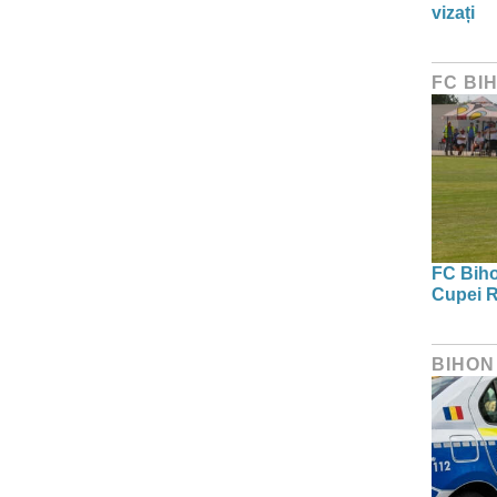
vizați
FC BI
FC Bihor
Cupei R
BIHON