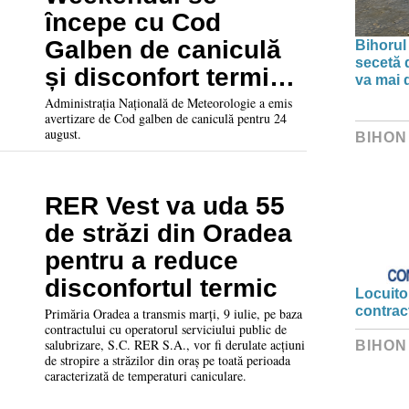
începe cu Cod
Galben de caniculă
Bihorul
secetă d
și disconfort termic
va mai 
în Bihor
Administrația Națională de Meteorologie a emis
avertizare de Cod galben de caniculă pentru 24
august.
BIHON
RER Vest va uda 55
de străzi din Oradea
pentru a reduce
disconfortul termic
Locuitor
contrac
Primăria Oradea a transmis marți, 9 iulie, pe baza
contractului cu operatorul serviciului public de
salubrizare, S.C. RER S.A., vor fi derulate acțiuni
BIHON
de stropire a străzilor din oraș pe toată perioada
caracterizată de temperaturi caniculare.