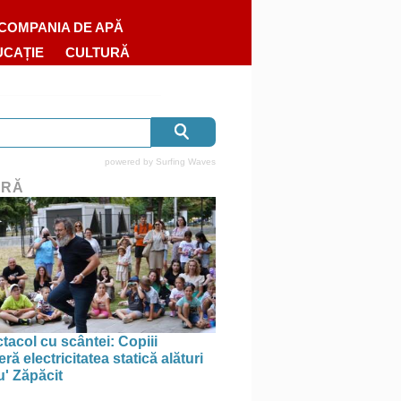
COMPANIA DE APĂ
UCAȚIE
CULTURĂ
powered by
Surfing Waves
URĂ
tacol cu scântei: Copiii
ă electricitatea statică alături
u' Zăpăcit