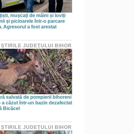
țiști, mușcați de mâini și loviți
i și picioarele într-o parcare
. Agresorul a fost arestat
 ŞTIRILE JUDEŢULUI BIHOR
ră salvată de pompierii bihoreni
 a căzut într-un bazin dezafectat
ă Bicăcel
 ŞTIRILE JUDEŢULUI BIHOR