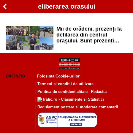
eliberarea orasului
Mii de orădeni, prezenți la
defilarea din centrul
orașului. Sunt prezenți
președintele Ilie Bolojan și
Crin Antonescu
BIHON.RO
Folosinta Cookie-urilor
Termeni si conditii de utilizare
Politica de confidentialitate
Redactia
Regulament postare și moderare comentarii