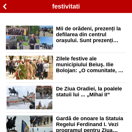
festivitati
Mii de orădeni, prezenți la
defilarea din centrul
orașului. Sunt prezenți
președintele Ilie Bolojan și
Crin Antonescu
Zilele festive ale
municipiului Beiuş. Ilie
Bolojan: „O comunitate, un
popor are nevoie de nişte
lideri care să traseze o
direcţie”
De Ziua Oradiei, la poalele
statuii lui ... „Mihai II”
Gardă de onoare la Statuia
Regelui Ferdinand I. Vezi
programul pentru Ziua