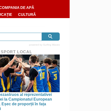
COMPANIA DE APĂ
UCAȚIE
CULTURĂ
powered by
Surfing Waves
 SPORT LOCAL
ezastruos al reprezentativei
i la Campionatul European
 Eșec de proporții în fața
i