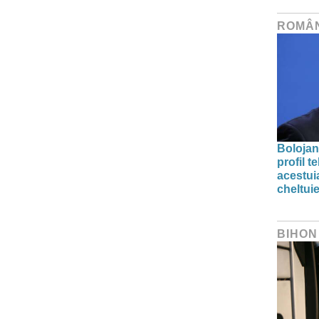
ROMÂ
Bolojan
profil 
acestuia
cheltuie
BIHON