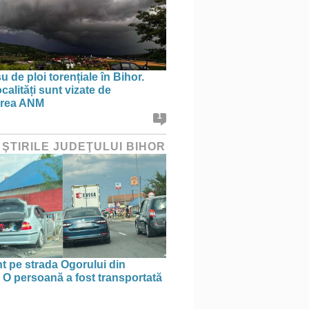
 de ploi torențiale în Bihor.
calități sunt vizate de
area ANM
1
 ŞTIRILE JUDEŢULUI BIHOR
t pe strada Ogorului din
 O persoană a fost transportată