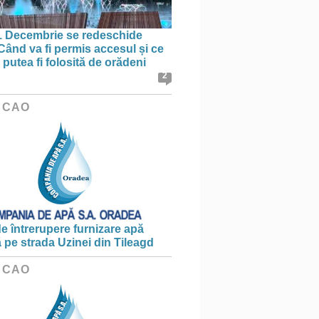
1 Decembrie se redeschide
 Când va fi permis accesul și ce
putea fi folosită de orădeni
2
 CAO
e întrerupere furnizare apă
ă pe strada Uzinei din Tileagd
 CAO