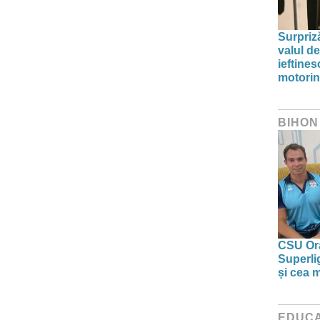
Surpriz
valul de
ieftine
motori
BIHON
CSU Ora
Superlig
și cea 
EDUCA