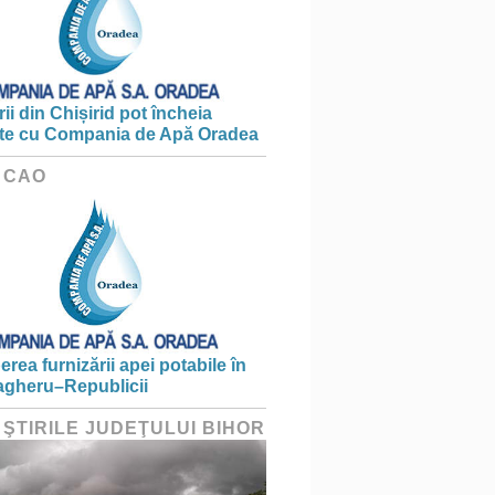
ii din Chișirid pot încheia
te cu Compania de Apă Oradea
 CAO
erea furnizării apei potabile în
gheru–Republicii
 ŞTIRILE JUDEŢULUI BIHOR