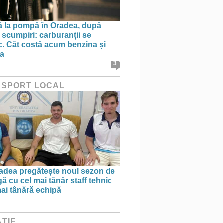
ă la pompă în Oradea, după
 scumpiri: carburanții se
sc. Cât costă acum benzina și
na
3
 SPORT LOCAL
dea pregătește noul sezon de
ă cu cel mai tânăr staff tehnic
mai tânără echipă
ȚIE