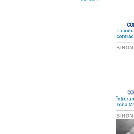
Locuitor
contrac
BIHON
Întrerup
zona Ma
BIHON