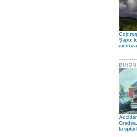
Cod roșu
Șapte lo
avertiz
BIHON
Acciden
Oradea.
la spital