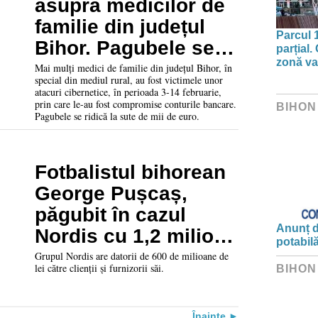
asupra medicilor de
familie din județul
Parcul 
Bihor. Pagubele se
parțial.
zonă va 
ridică la sute de mii
Mai mulți medici de familie din județul Bihor, în
special din mediul rural, au fost victimele unor
de euro
atacuri cibernetice, în perioada 3-14 februarie,
prin care le-au fost compromise conturile bancare.
BIHON
Pagubele se ridică la sute de mii de euro.
Fotbalistul bihorean
George Pușcaș,
păgubit în cazul
Anunț d
Nordis cu 1,2 milione
potabil
de euro
Grupul Nordis are datorii de 600 de milioane de
lei către clienții și furnizorii săi.
BIHON
Înainte