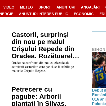
VIDEO
METEO
SPORT
ANUNȚURI
ANGAJĂRI
ENERGIE
ANUNTURI INTERES PUBLIC
ECONOMIC
ED
Castorii, surprinși
din nou pe malul
Crișului Repede din
BIHON
Oradea. Rozătoarele
au produs deja
Oradea se confruntă din nou cu efectele ale
activității castorilor, care par să se fi stabilit pe
pagube
malurile Crișului Repede.
Petrecere cu
Debut d
Românie
pagube: Arborii
U16 ani.
plantați în Silvaș,
Polonie