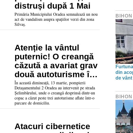
distruși după 1 Mai
Primăria Municipiului Oradea semnalează un nou
BIHON
act de vandalism asupra spațiilor verzi din zona
Silvaș.
Atenție la vântul
puternic! O creangă
căzută a avariat grav
Furtuna 
două autoturisme în
din aco
de vânt
Oradea
În această dimineață, 13 martie, pompierii
Detașamentului 2 Oradea au intervenit pe strada
Șelimbărului, unde o creangă desprinsă dintr-un
BIHON
copac a căzut peste trei autoturisme aflate într-o
parcare de domiciliu.
Atacuri cibernetice