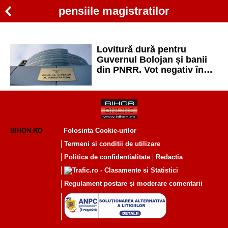
pensiile magistratilor
Lovitură dură pentru
Guvernul Bolojan și banii
din PNRR. Vot negativ în
CSM pe noul proiect al
pensiilor magistraților
BIHON.RO
Folosinta Cookie-urilor
Termeni si conditii de utilizare
Politica de confidentialitate
Redactia
Regulament postare și moderare comentarii