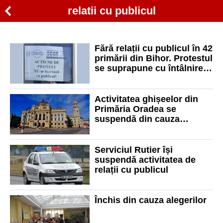
relatii cu publicul
Fără relații cu publicul în 42
primării din Bihor. Protestul
se suprapune cu întâlnirea
dintre Bolojan și 500 de
primari de comune
Activitatea ghișeelor din
Primăria Oradea se
suspendă din cauza
alegerilor din 9 iunie. În ce
zile nu se lucrează cu
publicul
Serviciul Rutier își
suspendă activitatea de
relații cu publicul
Închis din cauza alegerilor