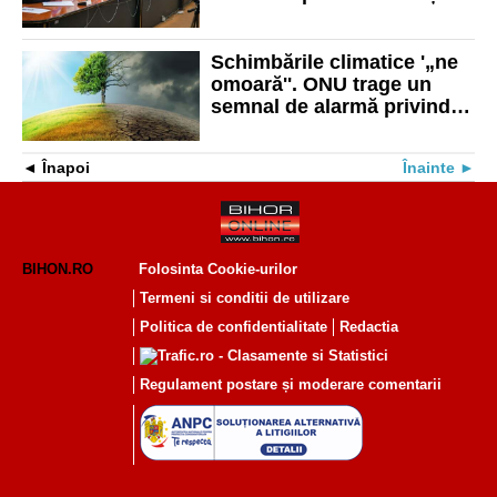
de drumuri noi
Schimbările climatice '„ne
omoară''. ONU trage un
semnal de alarmă privind
legătura dintre sănătate şi
climă
Înapoi
Înainte
BIHON.RO
Folosinta Cookie-urilor
Termeni si conditii de utilizare
Politica de confidentialitate
Redactia
Regulament postare și moderare comentarii