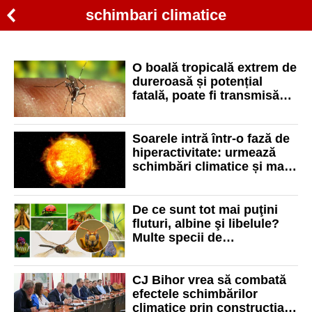
schimbari climatice
O boală tropicală extrem de
dureroasă și potențial
fatală, poate fi transmisă
inclusiv în România
Soarele intră într-o fază de
hiperactivitate: urmează
schimbări climatice și mai
multe aurore boreale
De ce sunt tot mai puţini
fluturi, albine şi libelule?
Multe specii de
polenizatorii sălbatici sunt
în pericol de dispariție
CJ Bihor vrea să combată
efectele schimbărilor
climatice prin construcția