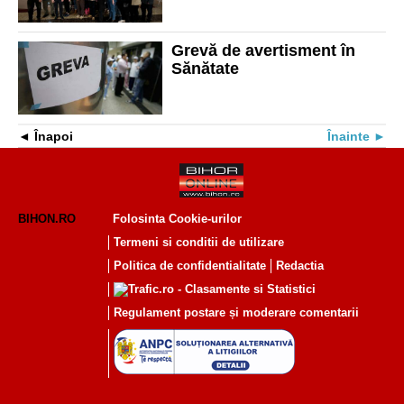
Grevă de avertisment în
Sănătate
Înapoi
Înainte
BIHON.RO
Folosinta Cookie-urilor
Termeni si conditii de utilizare
Politica de confidentialitate
Redactia
Regulament postare și moderare comentarii