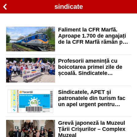
sindicate
Faliment la CFR Marfă.
Aproape 1.700 de angajați
de la CFR Marfă rămân pe
drumuri, sindicatele cer de
urgență sprijinul
Guvernului
Profesorii amenință cu
boicotarea primei zile de
școală. Sindicatele
europene: „Educația din
România, în criză”
Sindicatele, APET şi
patronatele din turism fac
un apel urgent pentru
păstrarea voucherelor de
vacanţă
Grevă japoneză la Muzeul
Ţării Crişurilor – Complex
Muzeal