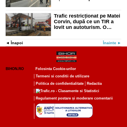
pierdut controlul mașinii
Trafic restricționat pe Matei
Corvin, după ce un TIR a
lovit un autoturism. O
femeie a ajuns la spital
Înapoi
Înainte
BIHON.RO
Folosinta Cookie-urilor
Termeni si conditii de utilizare
Politica de confidentialitate
Redactia
Regulament postare și moderare comentarii