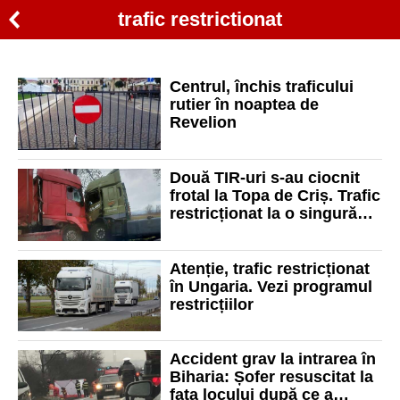
trafic restrictionat
Centrul, închis traficului
rutier în noaptea de
Revelion
Două TIR-uri s-au ciocnit
frotal la Topa de Criș. Trafic
restricționat la o singură
bandă
Atenție, trafic restricționat
în Ungaria. Vezi programul
restricțiilor
Accident grav la intrarea în
Biharia: Șofer resuscitat la
fața locului după ce a