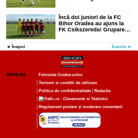
Încă doi juniori de la FC
Bihor Oradea au ajuns la
FK Csikszereda! Gruparea
ciucană are 11 jucători
bihoreni în club
Înapoi
Înainte
BIHON.RO
Folosinta Cookie-urilor
Termeni si conditii de utilizare
Politica de confidentialitate
Redactia
Regulament postare și moderare comentarii