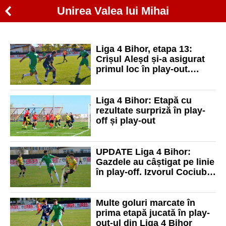
Unirea Valea lui Mihai
Liga 4 Bihor, etapa 13:
Crișul Aleșd și-a asigurat
primul loc în play-out.
Nojorid Livada și Voința
Cheresig ocupă locuri
retrogradabile
Liga 4 Bihor: Etapă cu
rezultate surpriză în play-
off și play-out
UPDATE Liga 4 Bihor:
Gazdele au câștigat pe linie
în play-off. Izvorul Cociuba
Mare a produs surpriza în
play-out
Multe goluri marcate în
prima etapă jucată în play-
out-ul din Liga 4 Bihor