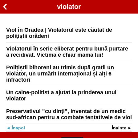
violator
Viol în Oradea | Violatorul este căutat de
polițiștii orădeni
Violatorul în serie eliberat pentru bună purtare
a recidivat. Victima e chiar mama lui!
Polițiștii bihoreni au trimis după gratii un
violator, un urmărit internațional și alți 6
infractori
Un caine-politist a ajutat la prinderea unui
violator
Prezervativul "cu dinţi", inventat de un medic
sud-african pentru a combate tentativele de viol
Înapoi
Înainte