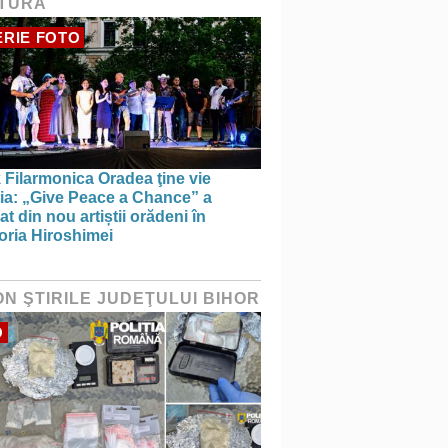
TURĂ
RIE FOTO
 Filarmonica Oradea ţine vie
ția: „Give Peace a Chance” a
t din nou artiștii orădeni în
ria Hiroshimei
ON ŞTIRILE JUDEŢULUI BIHOR
O