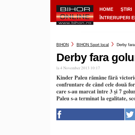
HOME
ŞTIRI
ÎNTRERUPERI 
BIHON
BIHON Sport local
Derby fara
Derby fara golur
la 4 November 2013 10:17
Kinder Paleu rămâne fără victorie
confruntare de când cele două form
care s-au marcat între 3 şi 7 golu
Paleu s-a terminat la egalitate, sc