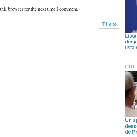
his browser for the next time I comment.
Listă
din j
lista
CUL
Un sp
desco
de Pr