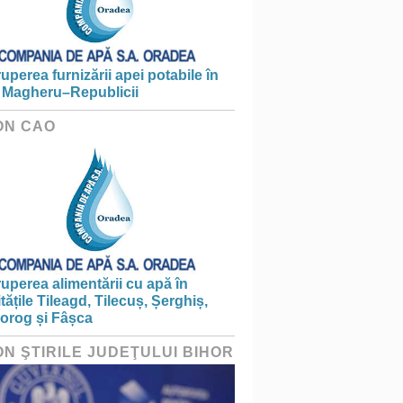
ruperea furnizării apei potabile în
 Magheru–Republicii
ON CAO
ruperea alimentării cu apă în
itățile Tileagd, Tilecuș, Șerghiș,
iorog și Fâșca
ON ŞTIRILE JUDEŢULUI BIHOR