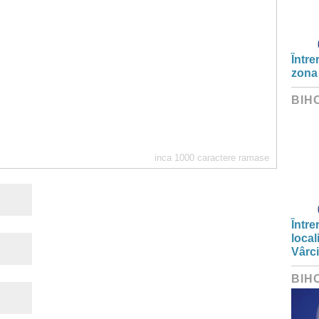
Între
zona
BIH
inca
1000
caractere ramase
Între
local
Vârc
BIH