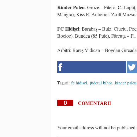
Kinder Paleu
: Groze – Fitero, C. Lupuţ,
Mangra), Kiss E. Antrenor: Zsolt Muzsn
FC Hidişel
: Barabaş – Bulz, Ciuciu, Poc
Bocioc), Bundea (85 Puie), Fărcuţa – Fl.
Arbitri: Rareş Vidican – Bogdan Gireadă 
Taguri:
fc hidisel
,
judetul bihor
,
kinder paleu
0
COMENTARII
Your email address will not be published.