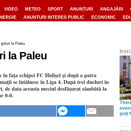
VIDEO
METEO
SPORT
ANUNȚURI
ANGAJĂRI
ENERGIE
ANUNTURI INTERES PUBLIC
ECONOMIC
ED
 goluri la Paleu
BIH
i la Paleu
 în faţa echipei FC Hidişel şi după a patra
aţii se întâlnesc în Liga 4. După trei dueluri în
ri, de data aceasta meciul desfăşurat sâmbătă la
or 0-0.
Therm
even
poți 