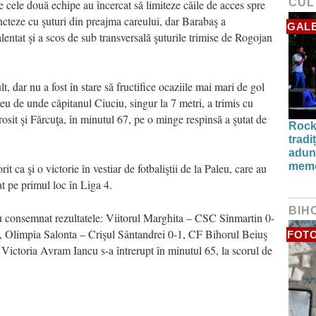
CUL
e cele două echipe au încercat să limiteze căile de acces spre
ncteze cu şuturi din preajma careului, dar Barabaş a
GALE
lentat şi a scos de sub transversală şuturile trimise de Rogojan
t, dar nu a fost în stare să fructifice ocaziile mai mari de gol
reu de unde căpitanul Ciuciu, singur la 7 metri, a trimis cu
rosit şi Fărcuţa, în minutul 67, pe o minge respinsă a şutat de
Rock
tradi
aduna
memo
it ca şi o victorie în vestiar de fotbaliştii de la Paleu, care au
t pe primul loc în Liga 4.
BIH
au consemnat rezultatele: Viitorul Marghita – CSC Sînmartin 0-
 Olimpia Salonta – Crişul Sântandrei 0-1, CF Bihorul Beiuş
FOT
 Victoria Avram Iancu s-a întrerupt în minutul 65, la scorul de