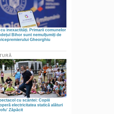
 cu inexactități. Primarii comunelor
udețul Bihor sunt nemulțumiți de
 vicepremierului Gheorghiu
TURĂ
ectacol cu scântei: Copiii
peră electricitatea statică alături
ofu' Zăpăcit