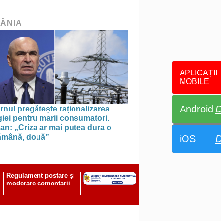
ÂNIA
APLICAȚII
MOBILE
Android
D
nul pregătește raționalizarea
iei pentru marii consumatori.
an: „Criza ar mai putea dura o
ămână, două”
iOS
D
Regulament postare și
moderare comentarii