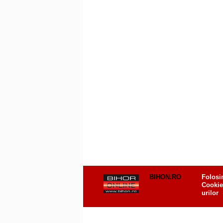
BIHON.RO
Folosi
Cookie
urilor