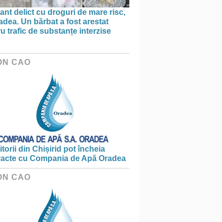
ant delict cu droguri de mare risc,
adea. Un bărbat a fost arestat
u trafic de substanțe interzise
ON CAO
torii din Chișirid pot încheia
racte cu Compania de Apă Oradea
ON CAO