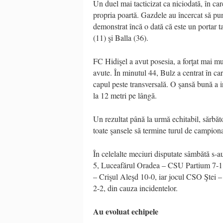
Un duel mai tacticizat ca niciodată, în car
propria poartă. Gazdele au încercat să pu
demonstrat încă o dată că este un portar ta
(11) şi Balla (36).
FC Hidişel a avut posesia, a forţat mai mul
avute. În minutul 44, Bulz a centrat în ca
capul peste transversală. O şansă bună a i
la 12 metri pe lângă.
Un rezultat până la urmă echitabil, sărbător
toate şansele să termine turul de campiona
În celelalte meciuri disputate sâmbătă s-
5, Luceafărul Oradea – CSU Partium 7-1,
– Crişul Aleşd 10-0, iar jocul CSO Ştei –
2-2, din cauza incidentelor.
Au evoluat echipele