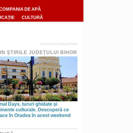
COMPANIA DE APĂ
UCAȚIE
CULTURĂ
powered by
Surfing Waves
ON ŞTIRILE JUDEŢULUI BIHOR
al Days, tururi ghidate și
imente culturale. Descoperă ce
face în Oradea în acest weekend