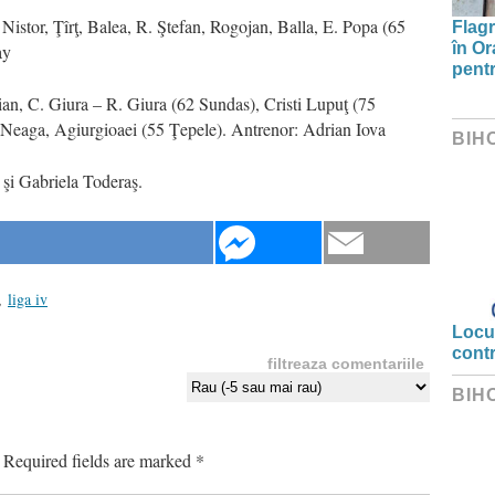
 Nistor, Ţîrţ, Balea, R. Ştefan, Rogojan, Balla, E. Popa (65
Flagr
în Or
ay
pentr
ian, C. Giura – R. Giura (62 Sundas), Cristi Lupuţ (75
 Neaga, Agiurgioaei (55 Ţepele). Antrenor: Adrian Iova
BIH
şi Gabriela Toderaş.
,
liga iv
Locui
cont
filtreaza comentariile
BIH
Required fields are marked
*