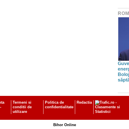
ROM
Guver
energ
Boloj
săpt
nta
Termeni si
Politica de
Redactia
-
conditii de
confidentialitate
utilizare
Bihor Online