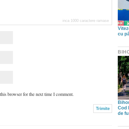
inca
1000
caractere ramase
Vitez
cu pâ
BIH
his browser for the next time I comment.
Bihor
Cod 
de fu