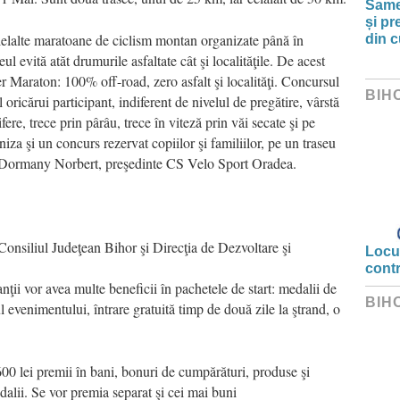
Same
și pr
elelalte maratoane de ciclism montan organizate până în
din c
ul evită atăt drumurile asfaltate cât şi localităţile. De acest
er Maraton: 100% off-road, zero asfalt şi localităţi. Concursul
BIH
il oricărui participant, indiferent de nivelul de pregătire, vârstă
fere, trece prin pârâu, trece în viteză prin văi secate şi pe
iza şi un concurs rezervat copiilor şi familiilor, pe un traseu
ă Dormany Norbert, preşedinte CS Velo Sport Oradea.
 Consiliul Judeţean Bihor şi Direcţia de Dezvoltare şi
Locui
cont
ţii vor avea multe beneficii în pachetele de start: medalii de
BIH
l evenimentului, întrare gratuită timp de două zile la ştrand, o
 3600 lei premii în bani, bonuri de cumpărături, produse şi
dalii. Se vor premia separat şi cei mai buni