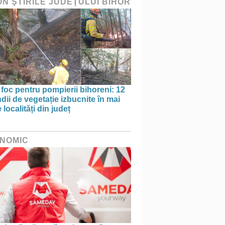
ON ŞTIRILE JUDEŢULUI BIHOR
 foc pentru pompierii bihoreni: 12
dii de vegetație izbucnite în mai
 localități din județ
NOMIC