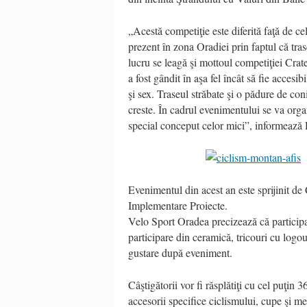
„Acestă competiţie este diferită faţă de c
prezent în zona Oradiei prin faptul că trase
lucru se leagă şi mottoul competiţiei Crat
a fost gândit în aşa fel încât să fie accesib
şi sex. Traseul străbate şi o pădure de coni
creste. În cadrul evenimentului se va organ
special conceput celor mici”, informeaz
Evenimentul din acest an este sprijinit de
Implementare Proiecte.
Velo Sport Oradea precizează că participan
participare din ceramică, tricouri cu logou
gustare după eveniment.
Câştigătorii vor fi răsplătiţi cu cel puţin
accesorii specifice ciclismului, cupe şi me