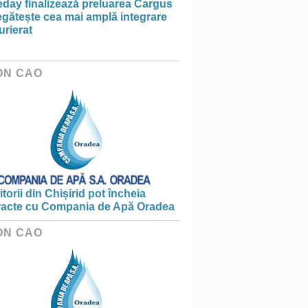
day finalizează preluarea Cargus
egătește cea mai amplă integrare
urierat
ON CAO
torii din Chișirid pot încheia
racte cu Compania de Apă Oradea
ON CAO