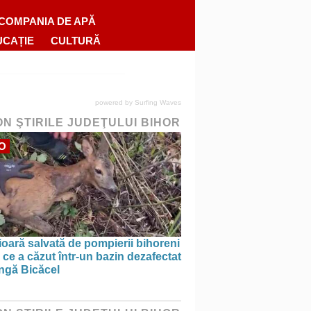
COMPANIA DE APĂ
UCAȚIE
CULTURĂ
powered by
Surfing Waves
ON ŞTIRILE JUDEŢULUI BIHOR
O
oară salvată de pompierii bihoreni
ce a căzut într-un bazin dezafectat
ângă Bicăcel