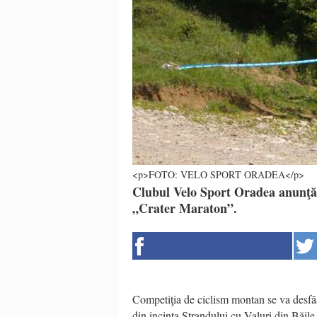
<p>FOTO: VELO SPORT ORADEA</p>
Clubul Velo Sport Oradea anunţă 
„Crater Maraton”.
Competiţia de ciclism montan se va desfăş
din incinta Ştrandului cu Valuri din Băile