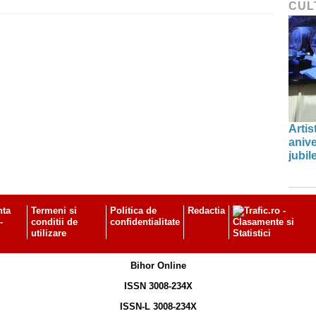
CUL
Artis
anive
jubil
nta
Termeni si
Politica de
Redactia
-
conditii de
confidentialitate
utilizare
Bihor Online
ISSN 3008-234X
ISSN-L 3008-234X