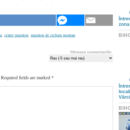
Între
zona
a
,
crater maraton
,
maraton de ciclism montan
BIH
filtreaza comentariile
Required fields are marked
*
Între
local
Vârc
BIH