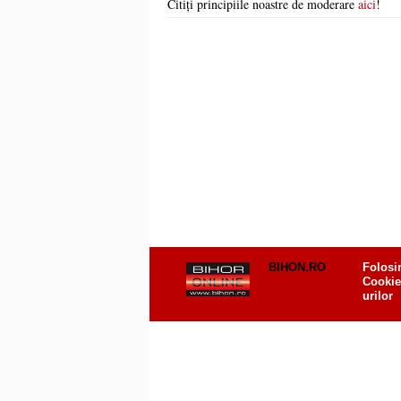
Citiți principiile noastre de moderare
aici
!
BIHON.RO
Folosi
Cookie
urilor