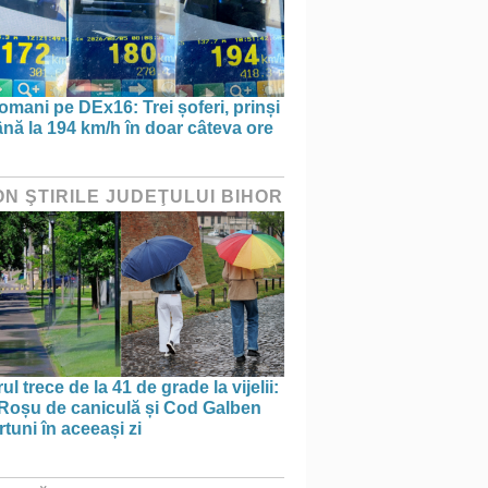
omani pe DEx16: Trei șoferi, prinși
nă la 194 km/h în doar câteva ore
ON ŞTIRILE JUDEŢULUI BIHOR
ul trece de la 41 de grade la vijelii:
Roșu de caniculă și Cod Galben
rtuni în aceeași zi