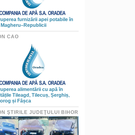
ruperea furnizării apei potabile în
 Magheru–Republicii
ON CAO
ruperea alimentării cu apă în
itățile Tileagd, Tilecuș, Șerghiș,
iorog și Fâșca
ON ŞTIRILE JUDEŢULUI BIHOR