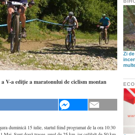
BIH
Zi de
incen
multe
a V-a ediţie a maratonului de ciclism montan
ECO
ura duminică 15 iulie, startul fiind programat de la ora 10:30
 1 Mai. Sunt două trasee, unul de 25 km, iar celălalt de 50 km.