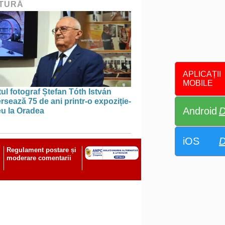
TURĂ
APLICAȚII
MOBILE
tul fotograf Ștefan Tóth István
rsează 75 de ani printr-o expoziție-
Android
D
eu la Oradea
iOS
D
Regulament postare și
moderare comentarii