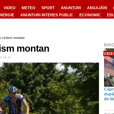
VIDEO
METEO
SPORT
ANUNȚURI
ANGAJĂRI
ENERGIE
ANUNTURI INTERES PUBLIC
ECONOMIC
ED
e ciclism montan
BIH
lism montan
VIDE
18 16:10
Căpri
după 
de l