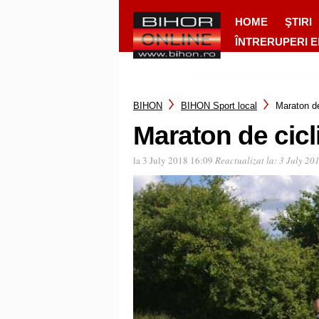
HOME
ŞTIRI
ÎNTRERUPERI 
BIHON
BIHON Sport local
Maraton d
Maraton de cic
la 3 July 2018 16:09
Reactualizat la:
3 July 20