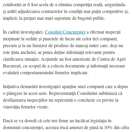
colaborări ar fi fost acela de a elimina competiția reală, asigurându-
și astfel adjudecarea contractelor în condiții mai puțin competitive și,
implicit, la prețuri mai mari suportate de bugetul public.
În cadrul investigației,
Consiliul Concurenței
a efectuat inspecții
inopinate la sediile și punctele de lucru ale celor trei companii,
precum și la un furnizor de produse de marcaj rutier care, deși nu
este ținta anchetei, ar putea deține informații relevante pentru
clarificarea situației. Acțiunile au fost autorizate de Curtea de Apel
București, cu scopul de a colecta documente și informații necesare
evaluării comportamentului firmelor implicate.
Inițiativa
demarării
investigației
aparține
unei
companii
care
a
depus
o
plângere
în
acest
sens.
Reprezentanții
Consiliului
subliniază
că
desfășurarea
inspecțiilor
nu
reprezintă
o
concluzie
cu
privire
la
vinovăția
firmelor
vizate.
Dacă se va dovedi că cele trei firme au încălcat legislația în
domeniul concurenței, acestea riscă amenzi de până la 10% din cifra