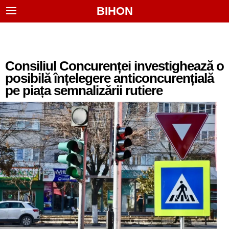
BIHON
Consiliul Concurenței investighează o
posibilă înțelegere anticoncurențială
pe piața semnalizării rutiere