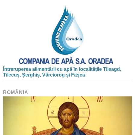
Întreruperea alimentării cu apă în localitățile Tileagd,
Tilecuș, Șerghiș, Vârciorog și Fâșca
ROMÂNIA