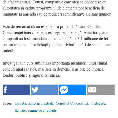
de afaceri anuală. Totuși, companiile care aleg să coopereze cu
autoritatea în cadrul programului de clemență pot beneficia de
imunitate la amendă sau de reduceri semnificative ale sancțiunilor.
Este de remarcat că nu este pentru prima dată când Consiliul
Concurenței intervine pe acest segment de piață. Anterior, patru
companii au fost amendate cu suma totală de 3,1 milioane de lei
pentru trucarea unor licitații publice privind lucrări de semnalizare
rutieră.
Investigația în curs subliniază importanța menținerii unui climat
concurențial sănătos, mai ales în domenii sensibile ce implică
fonduri publice și siguranța rutieră.
Taguri:
ancheta
,
anticoncurențială
,
Consiliul Concurenţei
,
înţelegere
,
licitatie
,
semne de circulatie