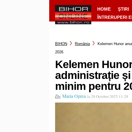
HOME
ŞTIRI
ÎNTRERUPERI 
BIHON
România
Kelemen Hunor anunță
2026
Kelemen Hunor 
administrație și
minim pentru 2
De
Maria Oprea
la 20 October 2025 11:28