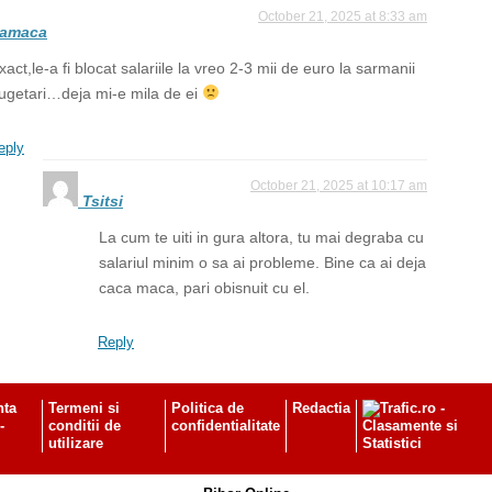
October 21, 2025 at 8:33 am
camaca
xact,le-a fi blocat salariile la vreo 2-3 mii de euro la sarmanii
ugetari…deja mi-e mila de ei
eply
October 21, 2025 at 10:17 am
Tsitsi
La cum te uiti in gura altora, tu mai degraba cu
salariul minim o sa ai probleme. Bine ca ai deja
caca maca, pari obisnuit cu el.
Reply
nta
Termeni si
Politica de
Redactia
-
conditii de
confidentialitate
utilizare