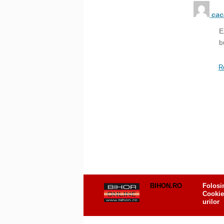
ca
E
b
R
BIHON.RO
Folosi
Cookie
urilor