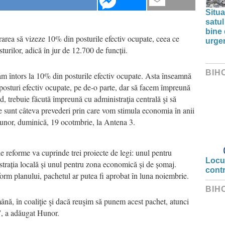
Situa
satul
bine 
urarea să vizeze 10% din posturile efectiv ocupate, ceea ce
urge
urilor, adică în jur de 12.700 de funcții.
BIH
-am întors la 10% din posturile efectiv ocupate. Asta înseamnă
 posturi efectiv ocupate, pe de-o parte, dar să facem împreună
rd, trebuie făcută împreună cu administraţia centrală şi să
 sunt câteva prevederi prin care vom stimula economia în anii
unor, duminică, 19 ocotmbrie, la Antena 3.
reforme va cuprinde trei proiecte de legi: unul pentru
Locui
strația locală și unul pentru zona economică și de șomaj.
cont
form planului, pachetul ar putea fi aprobat în luna noiembrie.
BIH
mână, în coaliţie şi dacă reuşim să punem acest pachet, atunci
, a adăugat Hunor.