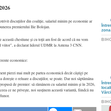
 2026
ivit discuțiilor din coaliție, salariul minim pe economie ar
Între
unerea premierului Ilie Bolojan.
zona
 această chestiune și cu toții am fost de acord că nu vom
BIH
ul viitor”, a declarat liderul UDMR la Antena 3 CNN.
iderente economice:
ent pierzi mai mult pe partea economică decât câștigi pe
a dorește o reluare a discuțiilor, se poate. Dar noi săptămâna
Între
 propusă de premier: să rămânem cu salariul minim și în 2026,
local
ceea ce ne privește, noi susținem această variantă, fiindcă nu
Vârc
Hunor.
BIH