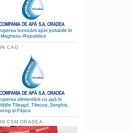
ruperea furnizării apei potabile în
 Magheru–Republicii
ON CAO
ruperea alimentării cu apă în
itățile Tileagd, Tilecuș, Șerghiș,
iorog și Fâșca
ON CSM ORADEA