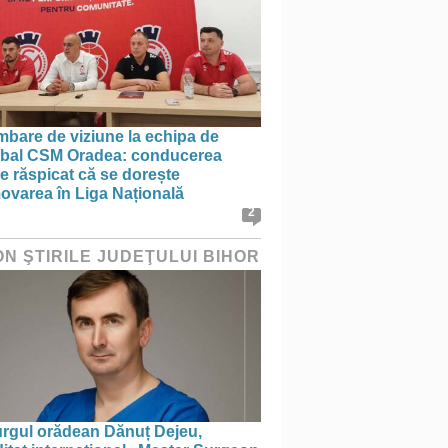
mbare de viziune la echipa de
bal CSM Oradea: conducerea
e răspicat că se dorește
ovarea în Liga Națională
2
ON ŞTIRILE JUDEŢULUI BIHOR
urgul orădean Dănuț Dejeu,