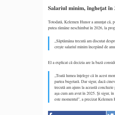
Salariul minim, înghețat în
Totodată, Kelemen Hunor a anunțat că, potr
putea rămâne neschimbat în 2026, la prop
„Săptămâna trecută am discutat despre
crește salariul minim începând de an
El a explicat că decizia are la bază cons
„Toată lumea înțelege că în acest mom
partea bugetară. Dar sigur, dacă cinev
trecută am ajuns la această concluzie
așa cum am avut în 2025. Și sigur, în 
este momentul”, a precizat Kelemen 