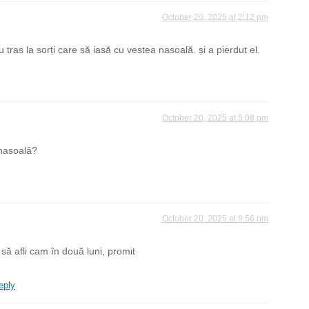
October 20, 2025 at 2:12 pm
 tras la sorți care să iasă cu vestea nasoală. și a pierdut el.
October 20, 2025 at 5:08 pm
 nasoală?
October 20, 2025 at 9:56 pm
 să afli cam în două luni, promit
eply