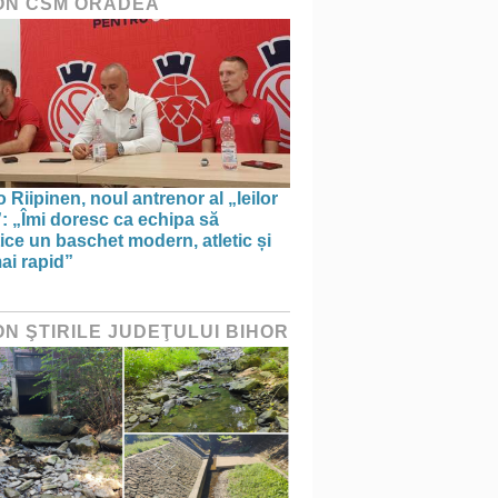
ON CSM ORADEA
 Riipinen, noul antrenor al „leilor
”: „Îmi doresc ca echipa să
ice un baschet modern, atletic și
ai rapid”
ON ŞTIRILE JUDEŢULUI BIHOR