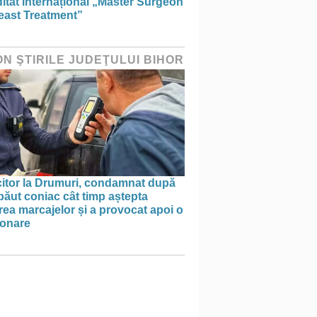
itat internațional „Master Surgeon
east Treatment”
ON ŞTIRILE JUDEŢULUI BIHOR
itor la Drumuri, condamnat după
băut coniac cât timp aștepta
ea marcajelor și a provocat apoi o
onare