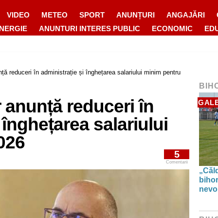
VIDEO
METEO
SPORT
ANUNȚURI
ANGAJĂRI
ENERGIE
ANUNTURI INTERES PUBLIC
ECONOMIC
ED
 reduceri în administrație și înghețarea salariului minim pentru
BIH
anunță reduceri în
GALE
 înghețarea salariului
026
5
Comentarii
„Căl
biho
nevoi