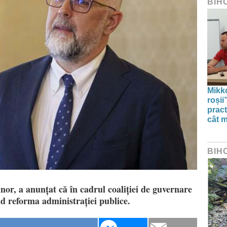
BIH
Mikko
roșii
pract
cât m
BIH
, a anunțat că în cadrul coaliției de guvernare
nd reforma administrației publice.