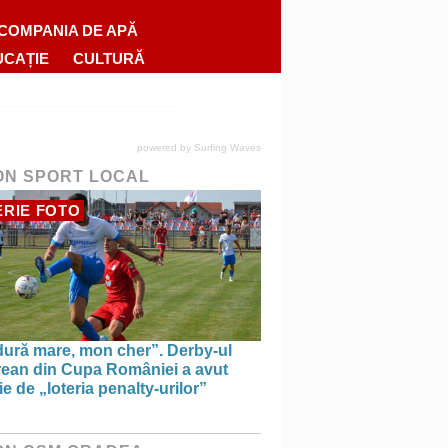
COMPANIA DE APĂ
UCAȚIE
CULTURĂ
powered by
Surfing Waves
ON SPORT LOCAL
RIE FOTO
dură mare, mon cher”. Derby-ul
rean din Cupa României a avut
e de „loteria penalty-urilor”