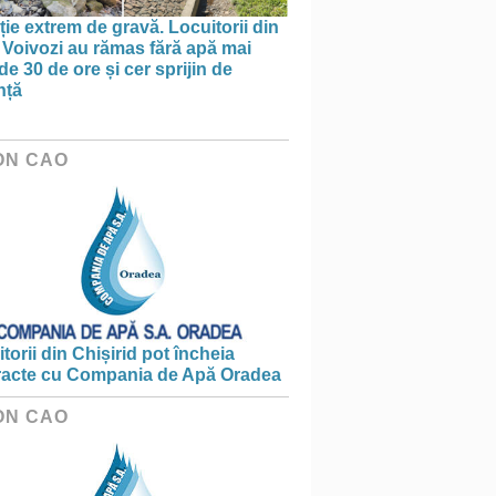
ție extrem de gravă. Locuitorii din
 Voivozi au rămas fără apă mai
de 30 de ore și cer sprijin de
nță
ON CAO
torii din Chișirid pot încheia
racte cu Compania de Apă Oradea
ON CAO