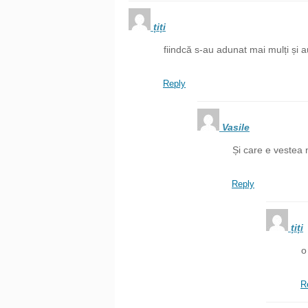
țiți
fiindcă s-au adunat mai mulți și au
Reply
Vasile
Și care e vestea
Reply
țiți
o
R