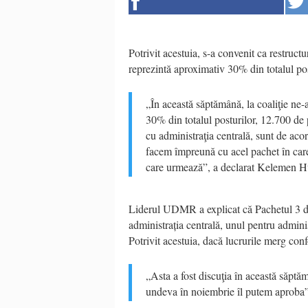
Potrivit acestuia, s-a convenit ca restruct
reprezintă aproximativ 30% din totalul post
„În această săptămână, la coaliţie ne
30% din totalul posturilor, 12.700 de
cu administraţia centrală, sunt de aco
facem împreună cu acel pachet în care
care urmează”, a declarat Kelemen H
Liderul UDMR a explicat că Pachetul 3 de 
administrația centrală, unul pentru admini
Potrivit acestuia, dacă lucrurile merg con
„Asta a fost discuţia în această săptă
undeva în noiembrie îl putem aproba”