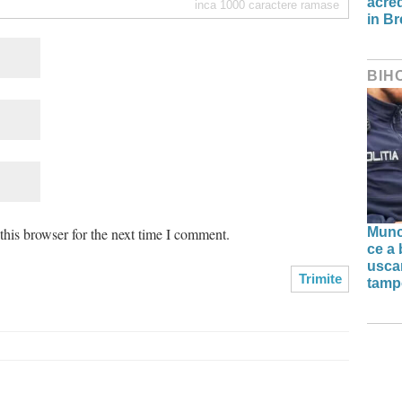
acred
inca
1000
caractere ramase
in Br
BIH
his browser for the next time I comment.
Munc
ce a 
uscar
tamp