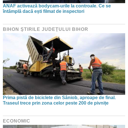
ANAF activează bodycam-urile la controale. Ce se
întâmplă dacă ești filmat de inspectori
BIHON ŞTIRILE JUDEŢULUI BIHOR
Prima pistă de biciclete din Sâniob, aproape de final.
Traseul trece prin zona celor peste 200 de pivnițe
ECONOMIC