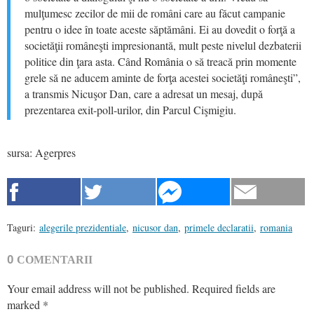
mulţumesc zecilor de mii de români care au făcut campanie
pentru o idee în toate aceste săptămâni. Ei au dovedit o forţă a
societăţii româneşti impresionantă, mult peste nivelul dezbaterii
politice din ţara asta. Când România o să treacă prin momente
grele să ne aducem aminte de forţa acestei societăţi româneşti”,
a transmis Nicuşor Dan, care a adresat un mesaj, după
prezentarea exit-poll-urilor, din Parcul Cişmigiu.
sursa: Agerpres
Taguri:
alegerile prezidentiale
,
nicusor dan
,
primele declaratii
,
romania
0
COMENTARII
Your email address will not be published.
Required fields are
marked
*