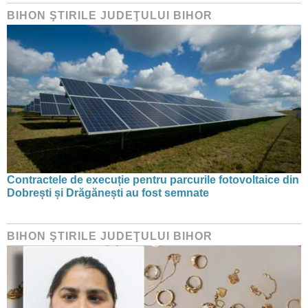
BIHON ŞTIRILE JUDEŢULUI BIHOR
Contractele de execuție pentru parcurile fotovoltaice din
Dobrești și Drăgănești au fost semnate
BIHON ŞTIRILE JUDEŢULUI BIHOR