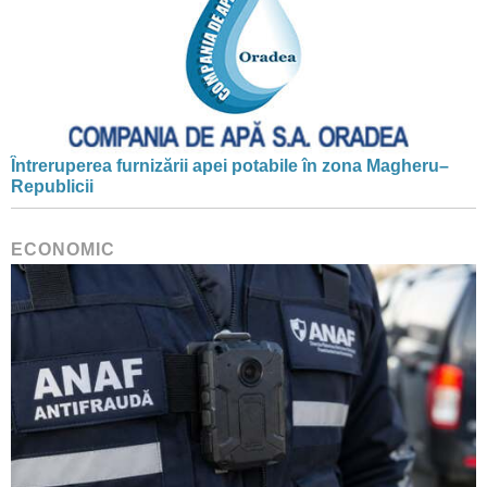
Întreruperea furnizării apei potabile în zona Magheru–
Republicii
ECONOMIC