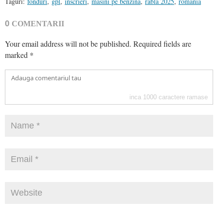
Taguri:
fonduri
,
gpl
,
inscrieri
,
masini pe benzina
,
rabla 2025
,
romania
0
COMENTARII
Your email address will not be published.
Required fields are
marked
*
inca
1000
caractere ramase