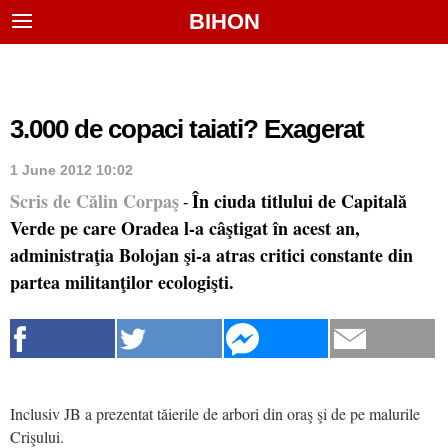
BIHON
3.000 de copaci taiati? Exagerat
1 June 2012 10:02
Scris de Călin Corpaş
În ciuda titlului de Capitală
-
Verde pe care Oradea l-a câştigat în acest an,
administraţia Bolojan şi-a atras critici constante din
partea militanţilor ecologişti.
Inclusiv JB a prezentat tăierile de arbori din oraş şi de pe malurile
Crişului.