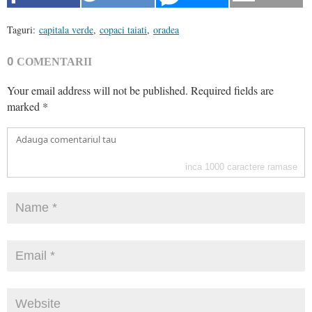
Taguri:
capitala verde
,
copaci taiati
,
oradea
0
COMENTARII
Your email address will not be published.
Required fields are
marked
*
inca
1000
caractere ramase