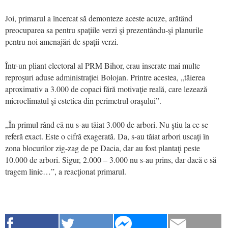
Joi, primarul a încercat să demonteze aceste acuze, arătând
preocuparea sa pentru spaţiile verzi şi prezentându-şi planurile
pentru noi amenajări de spaţii verzi.
Într-un pliant electoral al PRM Bihor, erau inserate mai multe
reproşuri aduse administraţiei Bolojan. Printre acestea, „tăierea
aproximativ a 3.000 de copaci fără motivaţie reală, care lezează
microclimatul şi estetica din perimetrul oraşului”.
„În primul rând că nu s-au tăiat 3.000 de arbori. Nu ştiu la ce se
referă exact. Este o cifră exagerată. Da, s-au tăiat arbori uscaţi în
zona blocurilor zig-zag de pe Dacia, dar au fost plantaţi peste
10.000 de arbori. Sigur, 2.000 – 3.000 nu s-au prins, dar dacă e să
tragem linie…”, a reacţionat primarul.