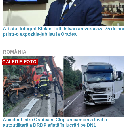
Artistul fotograf Ștefan Tóth István aniversează 75 de ani
printr-o expoziție-jubileu la Oradea
ROMÂNIA
GALERIE FOTO
Accident între Oradea și Cluj: un camion a lovit o
autoutilitară a DRDP aflată în lucrări pe DN1