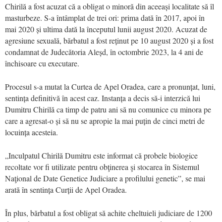
Chirilă a fost acuzat că a obligat o minoră din aceeași localitate să îl
masturbeze. S-a întâmplat de trei ori: prima dată în 2017, apoi în
mai 2020 și ultima dată la începutul lunii august 2020. Acuzat de
agresiune sexuală, bărbatul a fost reținut pe 10 august 2020 și a fost
condamnat de Judecătoria Aleșd, în octombrie 2023, la 4 ani de
închisoare cu executare.
Procesul s-a mutat la Curtea de Apel Oradea, care a pronunțat, luni,
sentința definitivă în acest caz. Instanța a decis să-i interzică lui
Dumitru Chirilă ca timp de patru ani să nu comunice cu minora pe
care a agresat-o și să nu se apropie la mai puțin de cinci metri de
locuința acesteia.
„Inculpatul Chirilă Dumitru este informat că probele biologice
recoltate vor fi utilizate pentru obţinerea şi stocarea în Sistemul
Naţional de Date Genetice Judiciare a profilului genetic”, se mai
arată în sentința Curții de Apel Oradea.
În plus, bărbatul a fost obligat să achite cheltuieli judiciare de 1200