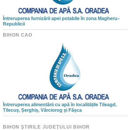
Întreruperea furnizării apei potabile în zona Magheru–
Republicii
BIHON CAO
Întreruperea alimentării cu apă în localitățile Tileagd,
Tilecuș, Șerghiș, Vârciorog și Fâșca
BIHON ŞTIRILE JUDEŢULUI BIHOR