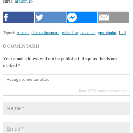
sursa:
aradon.ro
Taguri:
Advent
,
alerta alimentara
,
calendare
,
ciocolata
,
gust ciudat
,
Lidl
0
COMENTARII
Your email address will not be published.
Required fields are
marked
*
inca
1000
caractere ramase