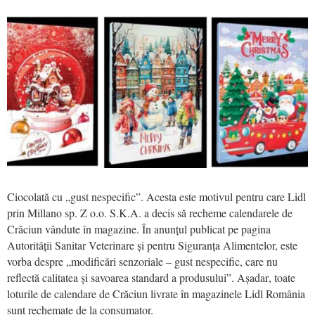
Ciocolată cu „gust nespecific”. Acesta este motivul pentru care Lidl
prin Millano sp. Z o.o. S.K.A. a decis să recheme calendarele de
Crăciun vândute în magazine. În anunțul publicat pe pagina
Autorității Sanitar Veterinare și pentru Siguranța Alimentelor, este
vorba despre „
modificări senzoriale – gust nespecific, care nu
reflectă calitatea și savoarea standard a produsului
”. Așadar
, toate
loturile de calendare de Crăciun livrate în magazinele Lidl România
sunt rechemate de la consumator.