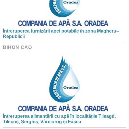
Întreruperea furnizării apei potabile în zona Magheru–
Republicii
BIHON CAO
Întreruperea alimentării cu apă în localitățile Tileagd,
Tilecuș, Șerghiș, Vârciorog și Fâșca