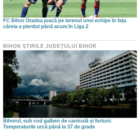
FC Bihor Oradea joacă pe terenul unei echipe în fața
căreia a pierdut până acum în Liga 2
BIHON ŞTIRILE JUDEŢULUI BIHOR
Bihorul, sub cod galben de caniculă și furtuni.
Temperaturile urcă până la 37 de grade