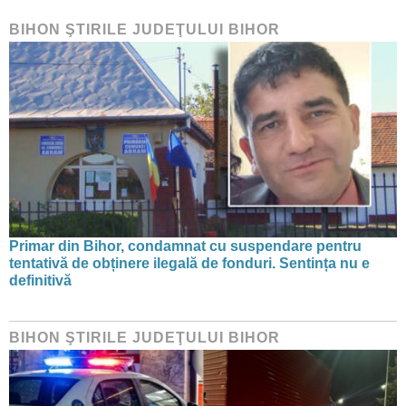
BIHON ŞTIRILE JUDEŢULUI BIHOR
Primar din Bihor, condamnat cu suspendare pentru
tentativă de obținere ilegală de fonduri. Sentința nu e
definitivă
BIHON ŞTIRILE JUDEŢULUI BIHOR