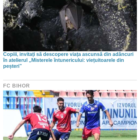
Copiii, invitați să descopere viața ascunsă din adâncuri
în atelierul „Misterele întunericului: viețuitoarele din
peșteri”
FC BIHOR