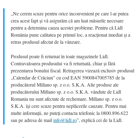
„Ne cerem scuze pentru orice inconvenient pe care l-ar putea
crea acest fapt și vă asigurăm că am luat măsurile necesare
pentru a determina cauza acestei probleme. Pentru că Lidl
România pune calitatea pe primul loc, a reacționat imediat și a
retras produsul afectat de la vânzare.
Produsul poate fi returnat în toate magazinele Lidl.
Contravaloarea produsului va fi returnată, chiar și fără
prezentarea bonului fiscal. Retragerea vizează exclusiv produsul
„Calendar de Crăciun” cu cod EAN 5900847005785 de la
producătorul Millano sp. z o.o. S.K.A. Alte produse ale
producătorului Millano sp. z o.o. S.K.A. vândute de Lidl
Romania nu sunt afectate de rechemare. Millano sp. z o.o.
S.K.A. își cere scuze pentru neplăcerile cauzate. Pentru mai
multe informații, ne puteți contacta telefonic la 0800.896.622
sau pe adresa de mail
info@lidl.ro
”, explică cei de la Lidl.