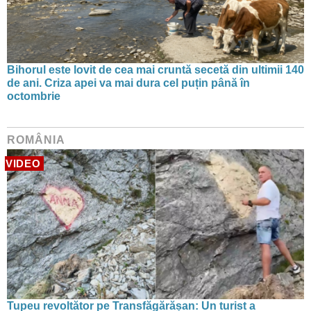
Bihorul este lovit de cea mai cruntă secetă din ultimii 140
de ani. Criza apei va mai dura cel puțin până în
octombrie
ROMÂNIA
VIDEO
Tupeu revoltător pe Transfăgărășan: Un turist a