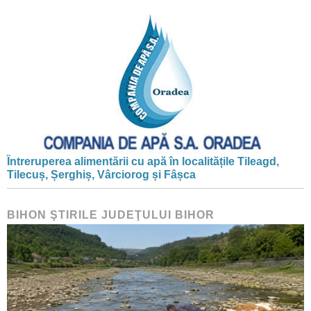
Întreruperea alimentării cu apă în localitățile Tileagd,
Tilecuș, Șerghiș, Vârciorog și Fâșca
BIHON ŞTIRILE JUDEŢULUI BIHOR