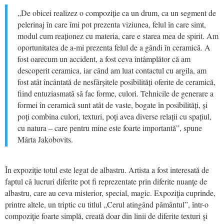
„De obicei realizez o compoziţie ca un drum, ca un segment de
pelerinaj în care îmi pot prezenta viziunea, felul în care simt,
modul cum reaţionez cu materia, care e starea mea de spirit. Am
oportunitatea de a-mi prezenta felul de a gândi în ceramică. A
fost oarecum un accident, a fost ceva întâmplător că am
descoperit ceramica, iar când am luat contactul cu argila, am
fost atât încântată de nesfârşitele posibilităţi oferite de ceramică,
fiind entuziasmată să fac forme, culori.
Tehnicile de generare a
formei în ceramică sunt atât de vaste, bogate în posibilităţi, şi
poţi combina culori, texturi, poţi avea diverse relaţii cu spaţiul,
cu natura – care pentru mine este foarte importantă”, spune
Márta Jakobovits.
În expoziţie totul este legat de albastru. Artista a fost interesată de
faptul că lucruri diferite pot fi reprezentate prin diferite nuanţe de
albastru, care au ceva misterior, special, magic. Expoziţia cuprinde,
printre altele, un triptic cu titlul „Cerul atingând pământul”, într-o
compoziţie foarte simplă, creată doar din linii de diferite texturi şi