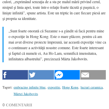
culori, „exprimând senzaţia de a sta pe malul mării privind cerul,
nisipul şi linia apei, toate într-o relaţie foarte tăcută şi paşnică, o
linişte infinită”, spune artista. Este un triptic în care fiecare piesă are
şi propria sa identitate.
„
Sunt foarte onorată că Suzanne s-a gândit să facă pentru mine
o expoziţie în Hong Kong. Este o mare plăcere, pentru că am
mai avut diverse proiecte împreună, iar această expoziţie vine ca
o continuare a activităţii noastre comune. Este foarte interesant
şi faptul că numele ei,
Au Ho Lam
, semnifică imensitatea,
infinitatea albastrului”, precizează Márta Jakobovits.
Taguri:
embracing infinite blue
,
expozitie
,
Hong Kong
,
lucrari ceramica
,
Mártei Jakobovits
0
COMENTARII