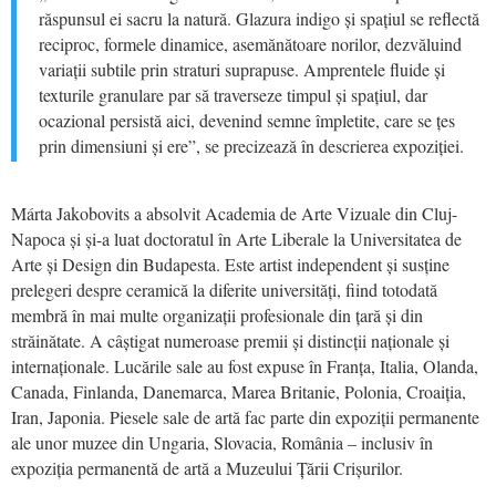
răspunsul ei sacru la natură. Glazura indigo și spațiul se reflectă
reciproc, formele dinamice, asemănătoare norilor, dezvăluind
variații subtile prin straturi suprapuse. Amprentele fluide și
texturile granulare par să traverseze timpul și spațiul, dar
ocazional persistă aici, devenind semne împletite, care se țes
prin dimensiuni și ere”, se precizează în descrierea expoziţiei.
Márta Jakobovits
a absolvit
Academia de Arte Vizuale din Cluj-
Napoca și și-a luat doctoratul în Arte Liberale la Universitatea de
Arte și Design din Budapesta. Este artist independent şi susţine
prelegeri despre ceramică la diferite universităţi, fiind totodată
membră în mai multe organizații profesionale din ţară şi din
străinătate. A câştigat numeroase premii şi distincţii naţionale şi
internaţionale. Lucările sale au fost expuse în Franţa, Italia, Olanda,
Canada, Finlanda, Danemarca, Marea Britanie, Polonia, Croaiţia,
Iran, Japonia. Piesele sale de artă fac parte din expoziţii permanente
ale unor muzee din Ungaria, Slovacia, România – inclusiv în
expoziţia permanentă de artă a Muzeului Ţării Crişurilor.