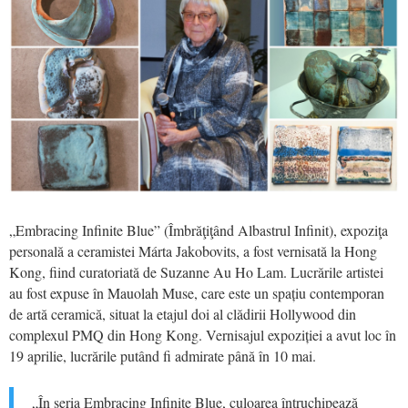
„
Embracing Infinite Blue” (Îmbrăţiţând Albastrul Infinit), expoziţa
personală a ceramistei Márta Jakobovits, a fost vernisată la Hong
Kong, fiind curatoriată de Suzanne Au Ho Lam. Lucrările artistei
au fost expuse în
Mauolah Muse, care este un spațiu contemporan
de artă ceramică, situat la etajul doi al clădirii Hollywood din
complexul PMQ din Hong Kong. Vernisajul expoziţiei a avut loc în
19 aprilie, lucrările putând fi admirate până în 10 mai.
„
În seria
Embracing Infinite Blue
, culoarea întruchipează