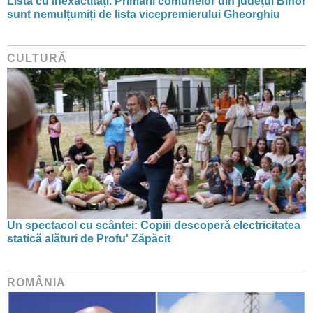
Listă cu inexactități. Primarii comunelor din județul Bihor
sunt nemulțumiți de lista vicepremierului Gheorghiu
CULTURĂ
Un spectacol cu scântei: Copiii descoperă electricitatea
statică alături de Profu' Zăpăcit
ROMÂNIA