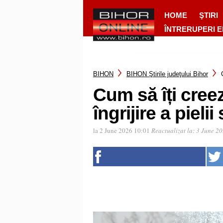
HOME
ŞTIRI
ÎNTRERUPERI 
BIHON
BIHON Ştirile judeţului Bihor
Cum să îți creez
îngrijire a pieli
la 2 June 2026 10:01
Reactualizat la:
3 June 20