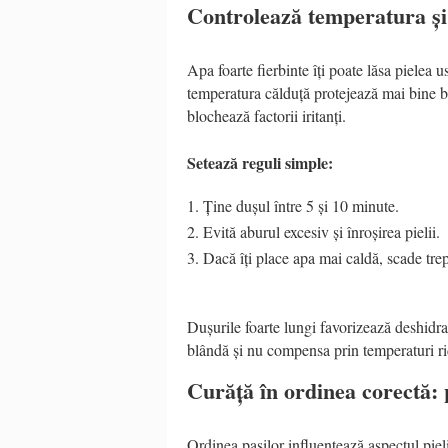
Controlează temperatura și
Apa foarte fierbinte îți poate lăsa pielea u
temperatura călduță protejează mai bine bar
blochează factorii iritanți.
Setează reguli simple:
Ține dușul între 5 și 10 minute.
Evită aburul excesiv și înroșirea pielii.
Dacă îți place apa mai caldă, scade trep
Dușurile foarte lungi favorizează deshidra
blândă și nu compensa prin temperaturi ri
Curăță în ordinea corectă: 
Ordinea pașilor influențează aspectul pieli