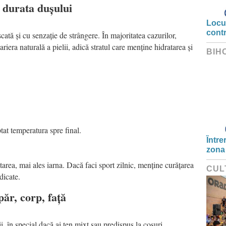
 durata dușului
Locui
cont
scată și cu senzație de strângere. În majoritatea cazurilor,
iera naturală a pielii, adică stratul care menține hidratarea și
BIH
tat temperatura spre final.
Între
zona
tarea, mai ales iarna. Dacă faci sport zilnic, menține curățarea
CUL
dicate.
păr, corp, față
i, în special dacă ai ten mixt sau predispus la coșuri.