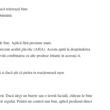
acă tolerează bine.
ăptămână.
le fine. Aplică fără presiune mare.
precum acidul glicolic (AHA). Acesta ajută la desprinderea
evită combinarea cu alte produse iritante în aceeași zi.
 zi dacă știi că pielea ta reacționează ușor.
rii. Dacă alegi un burete sau o lavetă facială, clătește-le bine
-le regulat. Pentru un control mai bun, aplică produsul direct