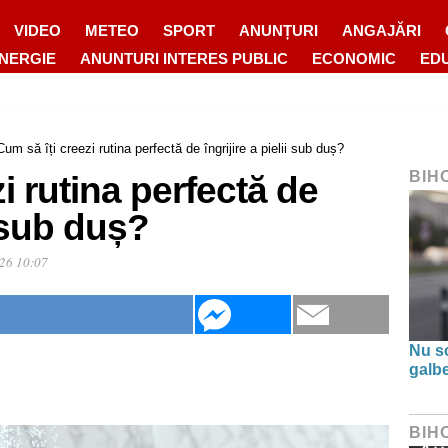
VIDEO
METEO
SPORT
ANUNȚURI
ANGAJĂRI
ENERGIE
ANUNTURI INTERES PUBLIC
ECONOMIC
ED
Cum să îți creezi rutina perfectă de îngrijire a pielii sub duș?
BIH
i rutina perfectă de
i sub duș?
26 10:07
Nu s
galbe
BIH