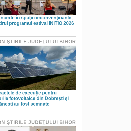
ncerte în spaţii neconvenţioanle,
drul programul estival INITIO 2026
ON ŞTIRILE JUDEŢULUI BIHOR
actele de execuție pentru
rile fotovoltaice din Dobrești și
ănești au fost semnate
ON ŞTIRILE JUDEŢULUI BIHOR