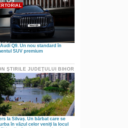
ERTORIAL
 Audi Q9. Un nou standard în
entul SUV premium
ON ŞTIRILE JUDEŢULUI BIHOR
rs la Silvaș. Un bărbat care se
rba în văzul celor veniți la locul