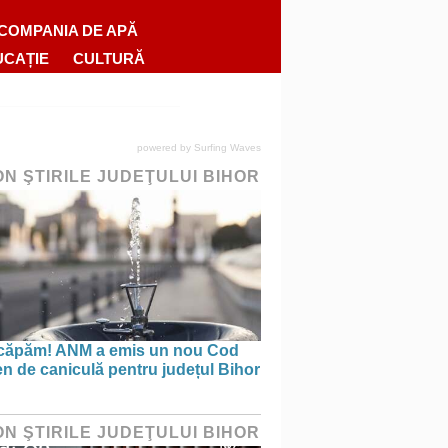
COMPANIA DE APĂ
UCAȚIE
CULTURĂ
powered by
Surfing Waves
ON ŞTIRILE JUDEŢULUI BIHOR
căpăm! ANM a emis un nou Cod
n de caniculă pentru județul Bihor
ON ŞTIRILE JUDEŢULUI BIHOR