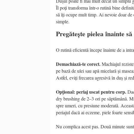
Dușul poate fi mai mult decât un simplu ges
Îl poți transforma într-o rutină bine definit
să îți ocupe mult timp. Ai nevoie doar de o
simple.
Pregătește pielea înainte să
O rutină eficientă începe înainte de a intra
Demachiază-te corect.
Machiajul reziste
pe bază de ulei sau apă micelară și masează
Astfel, eviți frecarea agresivă în duș și redu
Opțional: periaj uscat pentru corp.
Dacă
dry brushing de 2–3 ori pe săptămână. Miș
spre umeri, cu presiune moderată. Această
periajul dacă ai eczeme, piele foarte sensib
Nu complica acest pas. Două minute sunt su