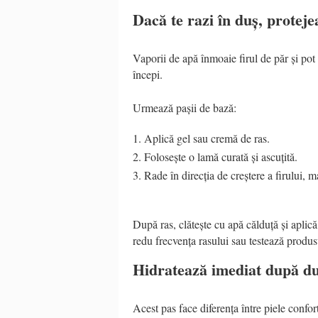
Dacă te razi în duș, proteje
Vaporii de apă înmoaie firul de păr și pot
începi.
Urmează pașii de bază:
Aplică gel sau cremă de ras.
Folosește o lamă curată și ascuțită.
Rade în direcția de creștere a firului, m
După ras, clătește cu apă călduță și aplică
redu frecvența rasului sau testează produs
Hidratează imediat după d
Acest pas face diferența între piele confort