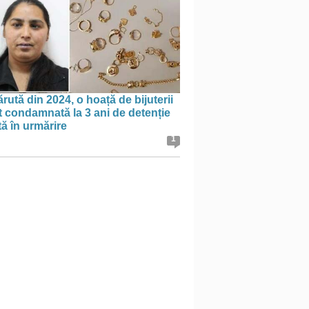
rută din 2024, o hoață de bijuterii
t condamnată la 3 ani de detenție
tă în urmărire
1