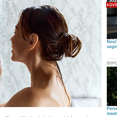
ADV
Noul
segm
BIH
Perve
mastu