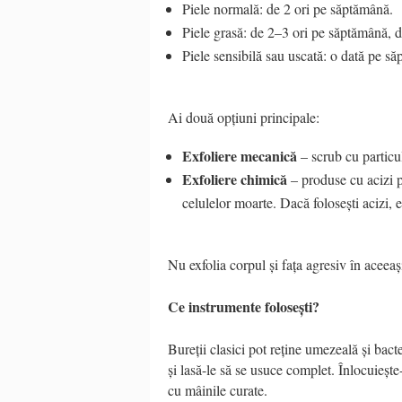
Piele normală: de 2 ori pe săptămână.
Piele grasă: de 2–3 ori pe săptămână, d
Piele sensibilă sau uscată: o dată pe s
Ai două opțiuni principale:
Exfoliere mecanică
– scrub cu particu
Exfoliere chimică
– produse cu acizi 
celulelor moarte. Dacă folosești acizi, 
Nu exfolia corpul și fața agresiv în aceeași
Ce instrumente folosești?
Bureții clasici pot reține umezeală și bacte
și lasă-le să se usuce complet. Înlocuiește
cu mâinile curate.