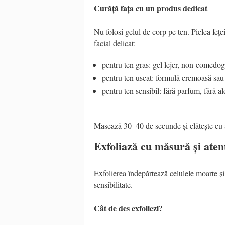
Curăță fața cu un produs dedicat
Nu folosi gelul de corp pe ten. Pielea fețe
facial delicat:
pentru ten gras: gel lejer, non-comedog
pentru ten uscat: formulă cremoasă sau 
pentru ten sensibil: fără parfum, fără al
Masează 30–40 de secunde și clătește cu 
Exfoliază cu măsură și aten
Exfolierea îndepărtează celulele moarte și
sensibilitate.
Cât de des exfoliezi?