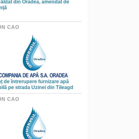
căldat din Oradea, amendat de
nță
ON CAO
 de întrerupere furnizare apă
ilă pe strada Uzinei din Tileagd
ON CAO