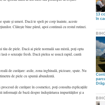
13 co
în ca
 spate și umeri. Dacă te speli pe corp înainte, aceste
țiunilor. Clătește bine părul, apoi continuă cu restul rutinei.
BIH
ui tău de piele. Dacă ai piele normală sau mixtă, poți opta
i lasă o senzație fresh. Dacă pielea se usucă rapid, caută
eală de curățare: axile, zona inghinală, picioare, spate. Nu
Contr
centimetru de piele cu spumă abundentă.
parcu
Drăg
 procesul de curățare în cosmetice, poți consulta explicațiile
i informații de bază despre îndepărtarea impurităților și a
BIH