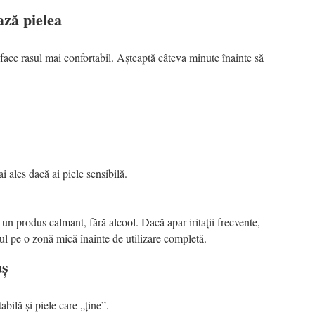
ază pielea
 face rasul mai confortabil. Așteaptă câteva minute înainte să
ai ales dacă ai piele sensibilă.
 un produs calmant, fără alcool. Dacă apar iritații frecvente,
ul pe o zonă mică înainte de utilizare completă.
uș
abilă și piele care „ține”.