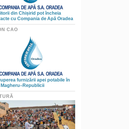
torii din Chișirid pot încheia
racte cu Compania de Apă Oradea
ON CAO
ruperea furnizării apei potabile în
 Magheru–Republicii
TURĂ