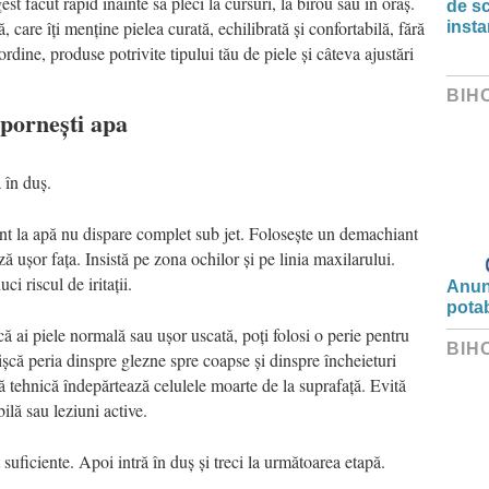
t făcut rapid înainte să pleci la cursuri, la birou sau în oraș.
de s
ă, care îți menține pielea curată, echilibrată și confortabilă, fără
insta
rdine, produse potrivite tipului tău de piele și câteva ajustări
BIH
 pornești apa
 în duș.
nt la apă nu dispare complet sub jet. Folosește un demachiant
 ușor fața. Insistă pe zona ochilor și pe linia maxilarului.
ci riscul de iritații.
Anunț
potab
 ai piele normală sau ușor uscată, poți folosi o perie pentru
BIH
că peria dinspre glezne spre coapse și dinspre încheieturi
 tehnică îndepărtează celulele moarte de la suprafață. Evită
ilă sau leziuni active.
ficiente. Apoi intră în duș și treci la următoarea etapă.