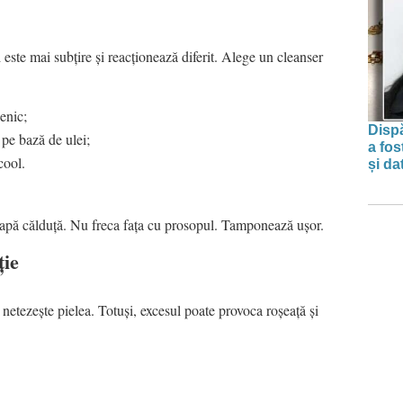
i este mai subțire și reacționează diferit. Alege un cleanser
enic;
Dispă
pe bază de ulei;
a fos
cool.
și da
apă călduță. Nu freca fața cu prosopul. Tamponează ușor.
ție
 netezește pielea. Totuși, excesul poate provoca roșeață și