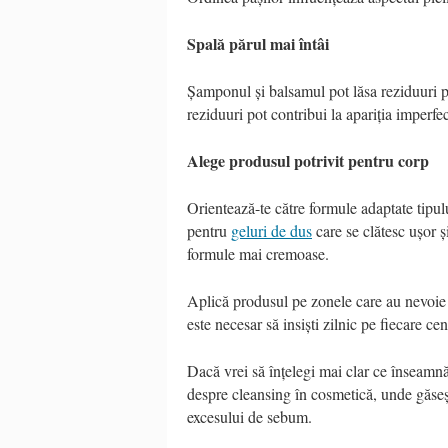
Spală părul mai întâi
Șamponul și balsamul pot lăsa reziduuri pe
reziduuri pot contribui la apariția imperfec
Alege produsul potrivit pentru corp
Orientează-te către formule adaptate tipul
pentru
geluri de dus
care se clătesc ușor ș
formule mai cremoase.
Aplică produsul pe zonele care au nevoie r
este necesar să insiști zilnic pe fiecare 
Dacă vrei să înțelegi mai clar ce înseamnă
despre cleansing în cosmetică, unde găseșt
excesului de sebum.