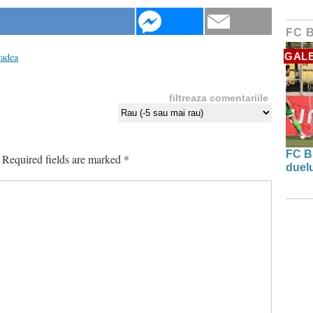
FC 
radea
GALE
filtreaza comentariile
FC B
Required fields are marked
*
duel