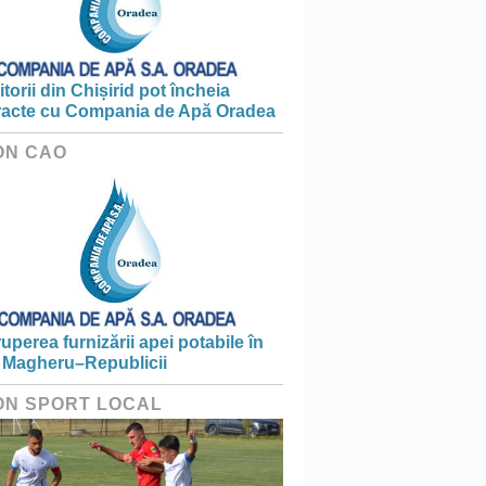
torii din Chișirid pot încheia
racte cu Compania de Apă Oradea
ON CAO
ruperea furnizării apei potabile în
 Magheru–Republicii
ON SPORT LOCAL