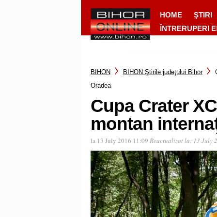
HOME
ŞTIRI
ÎNTRERUPERI 
BIHON
BIHON Ştirile judeţului Bihor
Oradea
Cupa Crater XC
montan interna
la 13 July 2016 11:09
Reactualizat la:
13 July 