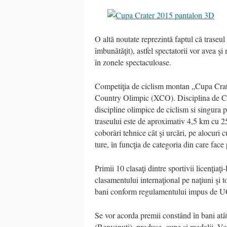
O altă noutate reprezintă faptul că traseul 
îmbunătăţit), astfel spectatorii vor avea ş
în zonele spectaculoase.
Competiţia de ciclism montan „Cupa Cra
Country Olimpic (XCO). Disciplina de C
discipline olimpice de ciclism si singur
traseului este de aproximativ 4,5 km cu 25
coborâri tehnice cât şi urcări, pe alocur
ture, în funcţia de categoria din care face 
Primii 10 clasaţi dintre sportivii licenţia
clasamentului internaţional pe naţiuni şi t
bani conform regulamentului impus de U
Se vor acorda premii constând în bani atât
(Benvenuti), produse, cupe şi medalii. Vo 