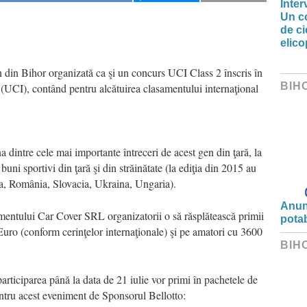
Inter
Un co
de ci
elic
 din Bihor organizată ca şi un concurs UCI Class 2 înscris în
BIH
 (UCI), contând pentru alcătuirea clasamentului internaţional
a dintre cele mai importante întreceri de acest gen din ţară, la
buni sportivi din ţară şi din străinătate (la ediţia din 2015 au
nia, România, Slovacia, Ukraina, Ungaria).
Anunț
mentului Car Cover SRL organizatorii o să răsplătească primii
potab
Euro (conform cerinţelor internaţionale) şi pe amatori cu 3600
BIH
rticiparea până la data de 21 iulie vor primi în pachetele de
pentru acest eveniment de Sponsorul Bellotto: