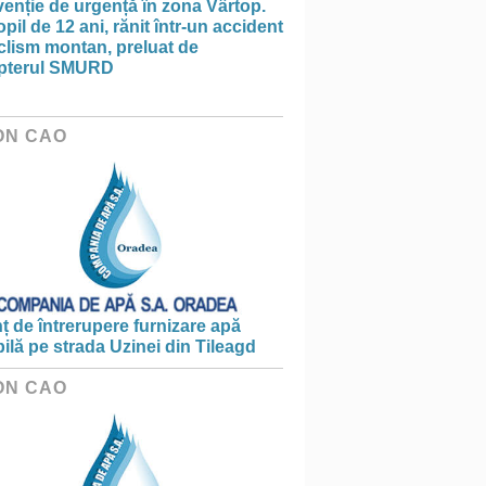
venție de urgență în zona Vârtop.
pil de 12 ani, rănit într-un accident
clism montan, preluat de
opterul SMURD
ON CAO
 de întrerupere furnizare apă
ilă pe strada Uzinei din Tileagd
ON CAO