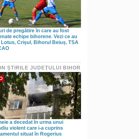
ri de pregătire în care au fost
nate echipe bihorene. Vezi ce au
 Lotus, Crișul, Bihorul Beiuș, TSA
CAO
ON ŞTIRILE JUDEŢULUI BIHOR
O
meie a decedat în urma unui
diu violent care i-a cuprins
amentul situat în Rogerius