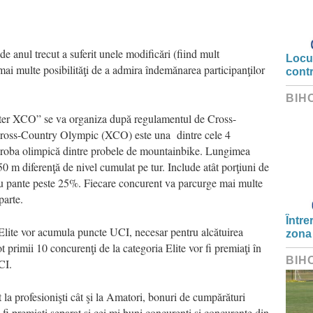
de anul trecut a suferit unele modificări (fiind mult
Locui
i mai multe posibilităţi de a admira îndemănarea participanţilor
cont
BIH
ter XCO” se va organiza după regulamentul de Cross-
ross-Country Olympic (XCO) este una dintre cele 4
a proba olimpică dintre probele de mountainbike. Lungimea
0 m diferenţă de nivel cumulat pe tur. Include atât porţiuni de
i cu pante peste 25%. Fiecare concurent va parcurge mai multe
parte.
Între
ţi-Elite vor acumula puncte UCI, necesar pentru alcătuirea
zona
ot primii 10 concurenţi de la categoria Elite vor fi premiaţi în
BIH
CI.
 la profesionişti cât şi la Amatori, bonuri de cumpărături
fi premiaţi separat şi cei mi buni concurenţi şi concurente din