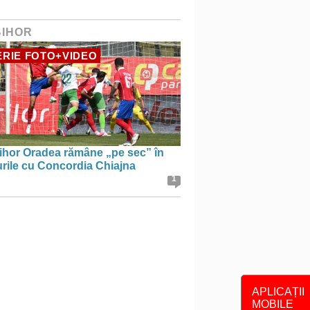
BIHOR
RIE FOTO+VIDEO
ihor Oradea rămâne „pe sec” în
urile cu Concordia Chiajna
1
APLICAȚII
MOBILE