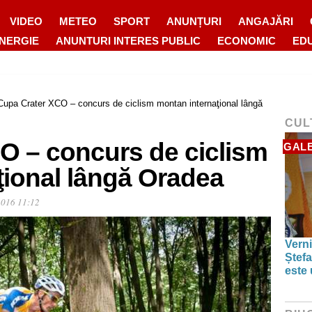
VIDEO
METEO
SPORT
ANUNȚURI
ANGAJĂRI
ENERGIE
ANUNTURI INTERES PUBLIC
ECONOMIC
ED
Cupa Crater XCO – concurs de ciclism montan internaţional lângă
CUL
O – concurs de ciclism
GALE
ţional lângă Oradea
2016 11:12
Verni
Ștefa
este 