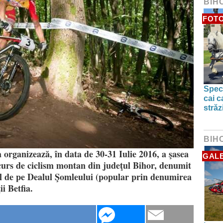
BIH
FOTO
Spect
cai c
străz
BIH
organizează, în data de 30-31 Iulie 2016, a şasea
GALE
ncurs de ciclism montan din judeţul Bihor, denumit
de pe Dealul Şomleului (popular prin denumirea
i Betfia.