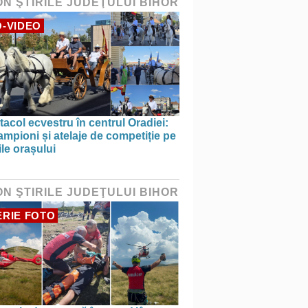
ON ŞTIRILE JUDEŢULUI BIHOR
-VIDEO
acol ecvestru în centrul Oradiei:
ampioni și atelaje de competiție pe
ile orașului
ON ŞTIRILE JUDEŢULUI BIHOR
RIE FOTO