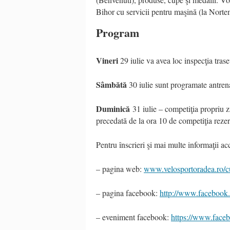
Bihor cu servicii pentru maşină (la Nor
Program
Vineri
29 iulie va avea loc inspecţia trase
Sâmbătă
30 iulie sunt programate antren
Duminică
31 iulie – competiţia propriu z
precedată de la ora 10 de competiţia rezer
Pentru înscrieri şi mai multe informaţii acc
– pagina web:
www.velosportoradea.ro/cu
– pagina facebook:
http://www.facebook.
– eveniment facebook:
https://www.face