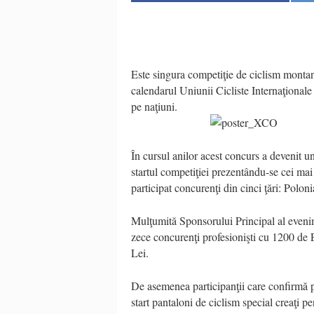
Este singura competiţie de ciclism montan
calendarul Uniunii Cicliste Internaţionale
pe naţiuni.
În cursul anilor acest concurs a devenit un
startul competiţiei prezentându-se cei mai 
participat concurenţi din cinci ţări: Polo
Mulţumită Sponsorului Principal al eveni
zece concurenţi profesionişti cu 1200 de 
Lei.
De asemenea participanţii care confirmă pa
start pantaloni de ciclism special creaţi 