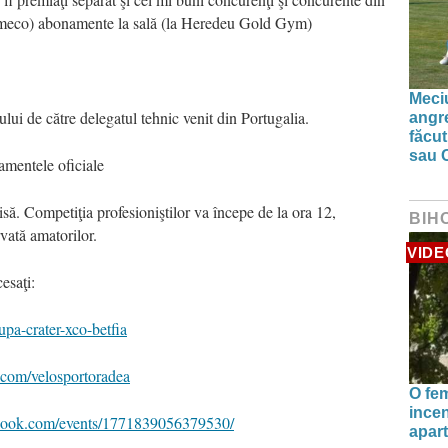
temeco) abonamente la sală (la Heredeu Gold Gym)
Meciu
ului de către delegatul tehnic venit din Portugalia.
angre
făcut
sau 
amentele oficiale
isă. Competiţia profesioniştilor va începe de la ora 12,
BIH
vată amatorilor.
VIDE
esaţi:
pa-crater-xco-betfia
com/velosportoradea
O fe
incen
book.com/events/1771839056379530/
apart