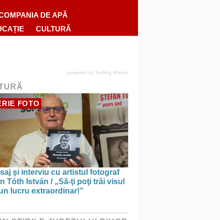
COMPANIA DE APĂ
UCAȚIE
CULTURĂ
powered by
Surfing Waves
TURĂ
RIE FOTO
saj şi interviu cu artistul fotograf
n Tóth István / „Să-ţi poţi trăi visul
un lucru extraordinar!”