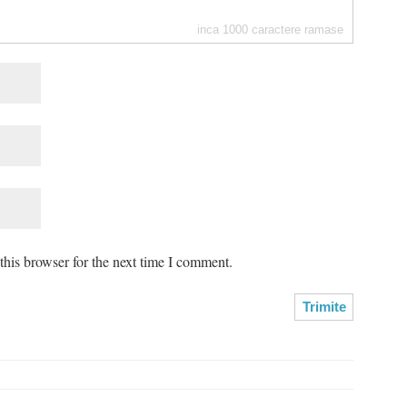
inca
1000
caractere ramase
his browser for the next time I comment.