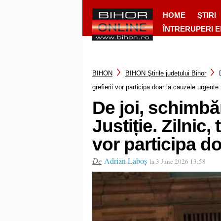
HOME
ŞTIRI
ÎNTRERUPERI 
BIHON
BIHON Ştirile judeţului Bihor
grefierii vor participa doar la cauzele urgente
De joi, schimbăr
Justiție. Zilnic,
vor participa d
De
Adrian Laboș
la 3 June 2026 13:58