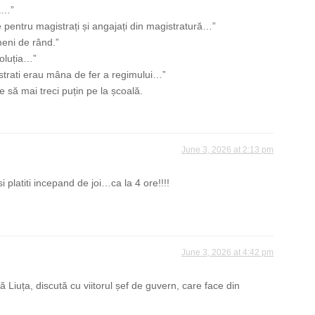
a…”
le pentru magistrați și angajați din magistratură…”
eni de rând.”
voluția…”
strati erau mâna de fer a regimului…”
e să mai treci puțin pe la școală.
June 3, 2026 at 2:13 pm
i platiti incepand de joi…ca la 4 ore!!!!
June 3, 2026 at 4:42 pm
grijă Liuța, discută cu viitorul șef de guvern, care face din