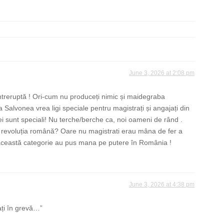
June 3, 2026 at 2:08 pm
eîntreruptă ! Ori-cum nu produceți nimic și maidegraba
a Salvonea vrea ligi speciale pentru magistrați și angajați din
i sunt speciali! Nu terche/berche ca, noi oameni de rând .
 revoluția română? Oare nu magistrati erau mâna de fer a
această categorie au pus mana pe putere în România !
June 3, 2026 at 4:38 pm
ați în grevă…”