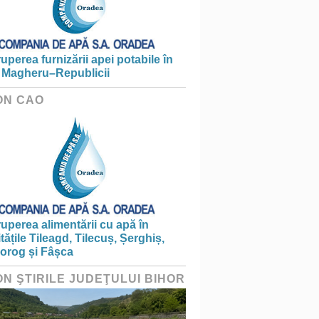
ruperea furnizării apei potabile în
 Magheru–Republicii
ON CAO
ruperea alimentării cu apă în
itățile Tileagd, Tilecuș, Șerghiș,
iorog și Fâșca
ON ŞTIRILE JUDEŢULUI BIHOR