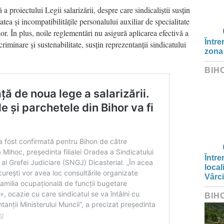
 a proiectului Legii salarizării, despre care sindicaliștii susțin
tea și incompatibilitățile personalului auxiliar de specialitate
lor. În plus, noile reglementări nu asigură aplicarea efectivă a
Între
scriminare și sustenabilitate, susțin reprezentanții sindicatului
zona
BIH
Între
local
Vârc
BIH