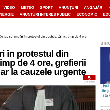
VIDEO
METEO
SPORT
ANUNȚURI
ANGAJĂRI
ENERGIE
ANUNTURI INTERES PUBLIC
ECONOMIC
ED
De joi, schimbări în protestul din Justiție. Zilnic, timp de 4 ore,
BIH
i în protestul din
 timp de 4 ore, grefierii
oar la cauzele urgente
5
Comentarii
Listă
din j
lista