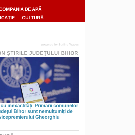
COMPANIA DE APĂ
UCAȚIE
CULTURĂ
powered by
Surfing Waves
ON ŞTIRILE JUDEŢULUI BIHOR
 cu inexactități. Primarii comunelor
udețul Bihor sunt nemulțumiți de
 vicepremierului Gheorghiu