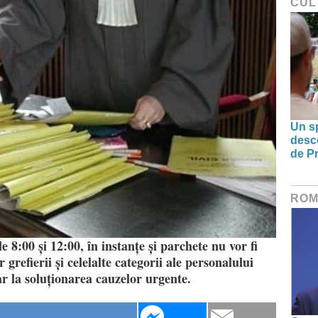
CUL
Un sp
desco
de Pr
ROM
le 8:00 și 12:00, în instanțe și parchete nu vor fi
 grefierii și celelalte categorii ale personalului
ar la soluționarea cauzelor urgente.