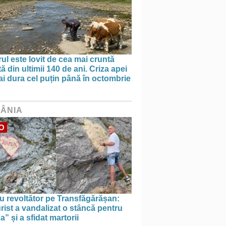
ul este lovit de cea mai cruntă
ă din ultimii 140 de ani. Criza apei
i dura cel puțin până în octombrie
ÂNIA
O
u revoltător pe Transfăgărășan:
rist a vandalizat o stâncă pentru
” și a sfidat martorii