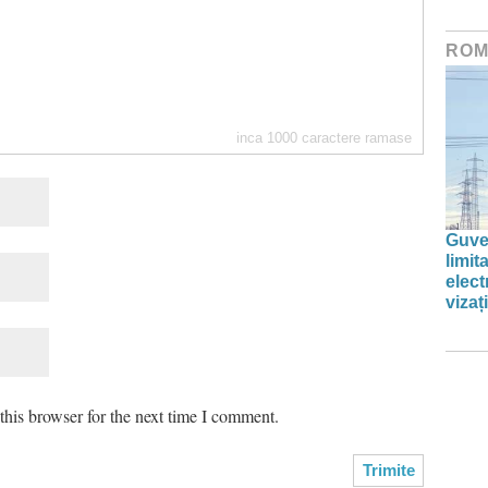
ROM
inca
1000
caractere ramase
Guve
limi
elect
vizați
his browser for the next time I comment.