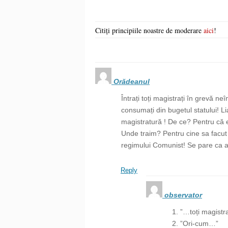
Citiți principiile noastre de moderare
aici
!
Orădeanul
Întrați toți magistrați în grevă n
consumați din bugetul statului! Li
magistratură ! De ce? Pentru că e
Unde traim? Pentru cine sa facut
regimului Comunist! Se pare ca 
Reply
observator
1. ”…toți magistr
2. ”Ori-cum…”