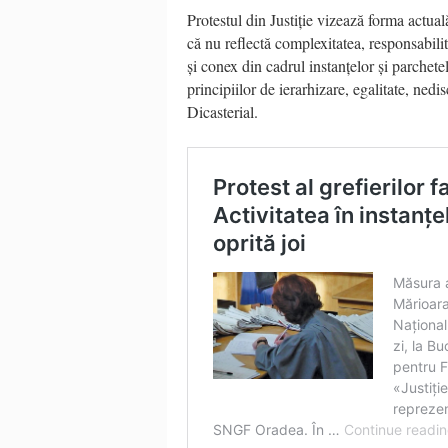
Protestul din Justiție vizează forma actuală
că nu reflectă complexitatea, responsabilita
și conex din cadrul instanțelor și parchete
principiilor de ierarhizare, egalitate, nedi
Dicasterial.