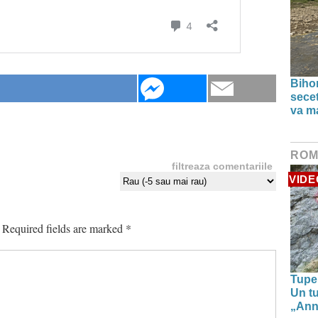
Bihor
secet
va ma
ROM
filtreaza comentariile
VIDE
Required fields are marked
*
Tupe
Un tu
„Anna