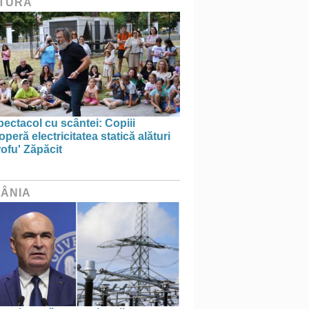
TURĂ
ectacol cu scântei: Copiii
peră electricitatea statică alături
ofu' Zăpăcit
ÂNIA