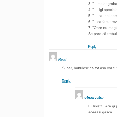
3. ”…maidegrab
4. ”… ligi specia
5. ”… ca, noi oam
6. ”…sa facut re
7. ”Oare nu magi
Se pare că trebui
Reply
Roaf
Super, banuiesc ca tot asa vor fi s
Reply
observator
Fii liniștit ! Are 
aceeași gașcă.