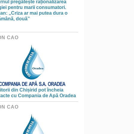
nul pregătește raționalizarea
iei pentru marii consumatori.
an: „Criza ar mai putea dura o
ămână, două”
ON CAO
torii din Chișirid pot încheia
racte cu Compania de Apă Oradea
ON CAO