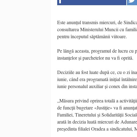
Este anunțul transmis miercuri, de Sindica
consultarea Ministerului Muncii cu familia
pentru începutul săptămânii viitoare.
Pe lângă aceasta, programul de lucru cu pu
instanțelor și parchetelor nu va fi oprită.
Deciziile au fost luate după ce, cu o zi îna
iunie, când era programată inițial întâlnir
iunie personalul auxiliar și conex din inst
„Măsura privind oprirea totală a activități
de funcții bugetare «Justiție» va fi anunț
Familiei, Tineretului și Solidarității Social
arată în decizia luată miercuri de Adunar
președinta filialei Oradea a sindicatului,