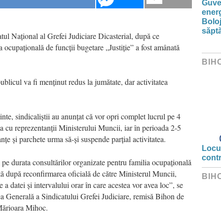
Guver
energ
Boloj
săpt
tul Național al Grefei Judiciare Dicasterial, după ce
 ocupațională de funcții bugetare „Justiție” a fost amânată
BIH
blicul va fi menținut redus la jumătate, dar activitatea
inte, sindicaliștii au anunțat că vor opri complet lucrul pe 4
ea cu reprezentanții Ministerului Muncii, iar în perioada 2-5
anțe și parchete urma să-și suspende parțial activitatea.
Locui
cont
i pe durata consultărilor organizate pentru familia ocupațională
ată după reconfirmarea oficială de către Ministerul Muncii,
BIH
e a datei și intervalului orar în care acestea vor avea loc”, se
ea Generală a Sindicatului Grefei Judiciare, remisă Bihon de
 Mărioara Mihoc.