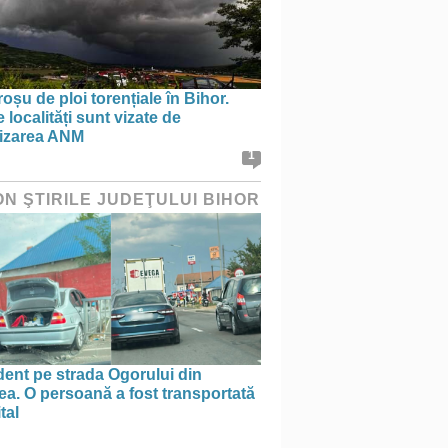
oșu de ploi torențiale în Bihor.
 localități sunt vizate de
tizarea ANM
1
ON ŞTIRILE JUDEŢULUI BIHOR
ent pe strada Ogorului din
a. O persoană a fost transportată
tal