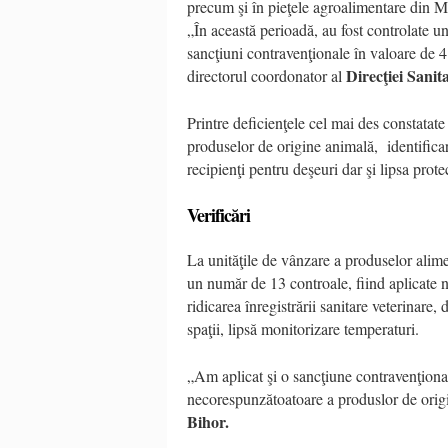
precum şi în pieţele agroalimentare din 
„În această perioadă, au fost controlate un
sancţiuni contravenţionale în valoare de 
Direcţiei Sanit
directorul coordonator al
Printre deficienţele cel mai des constata
produselor de origine animală, identifica
recipienţi pentru deşeuri dar şi lipsa prote
Verificări
La unităţile de vânzare a produselor aliment
un număr de 13 controale, fiind aplicate n
ridicarea înregistrării sanitare veterinare,
spaţii, lipsă monitorizare temperaturi.
„Am aplicat şi o sancţiune contravenţional
necorespunzătoatoare a produslor de origi
Bihor.