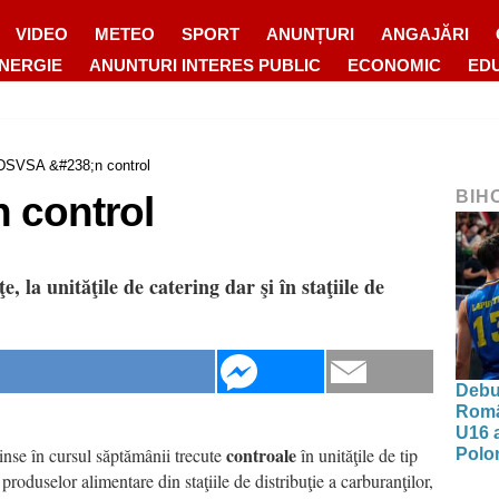
VIDEO
METEO
SPORT
ANUNȚURI
ANGAJĂRI
ENERGIE
ANUNTURI INTERES PUBLIC
ECONOMIC
ED
DSVSA &#238;n control
BIH
 control
 la unităţile de catering dar şi în staţiile de
Debut
Româ
U16 a
controale
inse în cursul săptămânii trecute
în unităţile de tip
Polon
 produselor alimentare din staţiile de distribuţie a carburanţilor,