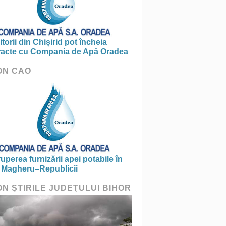
torii din Chișirid pot încheia
racte cu Compania de Apă Oradea
ON CAO
ruperea furnizării apei potabile în
 Magheru–Republicii
ON ŞTIRILE JUDEŢULUI BIHOR