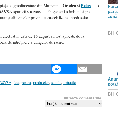
Oradea
Beius
 pieţele agroalimentare din Municipiul
şi
au fost
Parc
DSVSA
spun că s-a constatat în general o îmbunătăţire a
parți
zonă 
siguranţa alimentelor privind comercializarea produselor
BIH
l efectuat în data de 16 august au fost aplicate două
re de întreţinere a utilajelor de răcire.
Anunț
DSVSA
,
fost
,
pentru
,
produselor
,
statiile
,
unitatile
potab
BIH
filtreaza comentariile