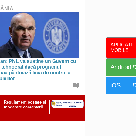
ÂNIA
APLICAȚII
MOBILE
jan: PNL va susține un Guvern cu
Android
D
l tehnocrat dacă programul
uia păstrează linia de control a
uielilor
iOS
D
2
Regulament postare și
moderare comentarii