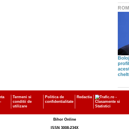
ROM
Bolo
profi
acest
chelt
nta
Termeni si
Politica de
Redactia
-
conditii de
confidentialitate
utilizare
Bihor Online
ISSN 3008-234X