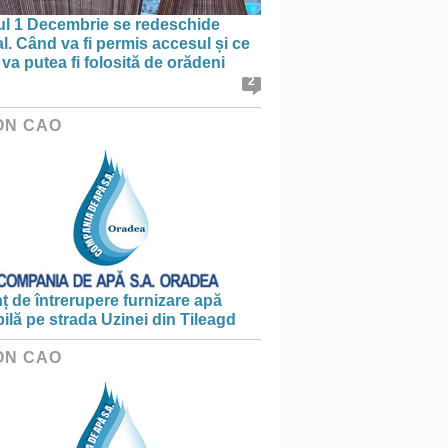
ul 1 Decembrie se redeschide
al. Când va fi permis accesul și ce
va putea fi folosită de orădeni
2
ON CAO
 de întrerupere furnizare apă
ilă pe strada Uzinei din Tileagd
ON CAO