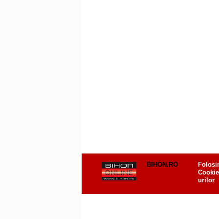
BIHON.RO
Folosi
Cookie
urilor