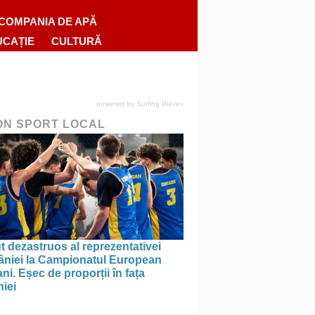
COMPANIA DE APĂ
UCAȚIE
CULTURĂ
powered by
Surfing Waves
ON SPORT LOCAL
 dezastruos al reprezentativei
niei la Campionatul European
ni. Eșec de proporții în fața
iei