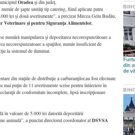
Oradea
Municipiul
şi din judeţ.
BIH
 număr de şapte unităţi tip catering, fiind aplicate patru
4.000 lei şi două avertismente”, a precizat Mircea Gelu Budău,
ar Veterinare şi pentru Siguranţa Alimentelor.
te se numără manipularea şi depozitarea necorespunzătoare a
rea necorespunzatoare a spaţiilor, număr insuficient de
cţie la sistemul de iluminat.
Furtu
din a
de v
are din staţiile de distribuţie a carburanţilor,au fost efectuate
u mai puţin de 11 avertismente scrise pentru întârziere în
BIH
 declaraţii de conformitate incomplete, lipsă inscripţionare
ă în valoare de 5.000 lei datorită depozitării
DSVSA
ne animală”, a punctat directorul coordonator al