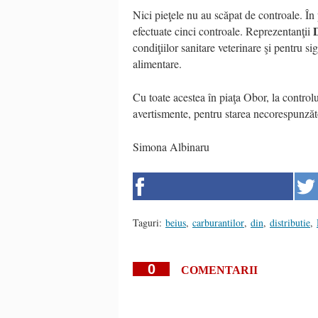
Nici pieţele nu au scăpat de controale. În
efectuate cinci controale. Reprezentanţii
condiţiilor sanitare veterinare şi pentru 
alimentare.
Cu toate acestea în piaţa Obor, la controlu
avertismente, pentru starea necorespunzătoa
Simona Albinaru
Taguri:
beius
,
carburantilor
,
din
,
distributie
,
0
COMENTARII