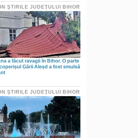
ON ŞTIRILE JUDEŢULUI BIHOR
na a făcut ravagii în Bihor. O parte
coperișul Gării Aleșd a fost smulsă
ânt
ON ŞTIRILE JUDEŢULUI BIHOR