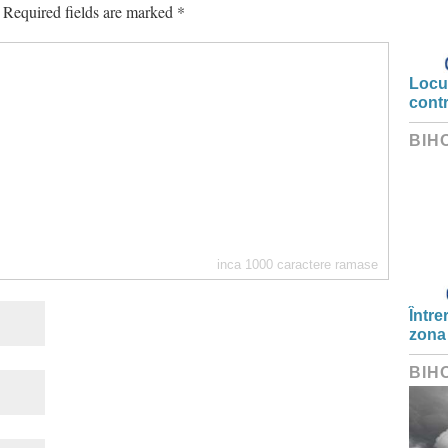
Required fields are marked
*
Locui
cont
BIH
inca
1000
caractere ramase
Între
zona
BIH