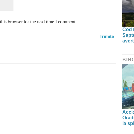
his browser for the next time I comment.
Cod r
Șapte
aver
BIH
Accid
Orade
la spi