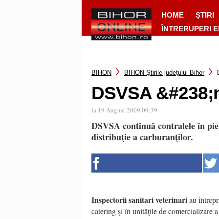
HOME
ŞTIRI
ÎNTRERUPERI 
BIHON
BIHON Ştirile judeţului Bihor
DSVSA &#238;n
la 19 August 2009 09:39
DSVSA continuă contralele în pieţe,
distribuţie a carburanţilor.
Inspectorii sanitari veterinari
au întrepr
catering şi în unităţile de comercializare a