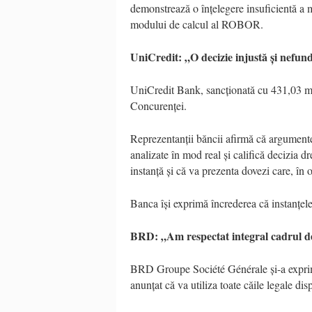
demonstrează o înțelegere insuficientă a m
modului de calcul al ROBOR.
UniCredit: „O decizie injustă și nefu
UniCredit Bank, sancționată cu 431,03 mil
Concurenței.
Reprezentanții băncii afirmă că argumentel
analizate în mod real și califică decizia d
instanță și că va prezenta dovezi care, în 
Banca își exprimă încrederea că instanțele v
BRD: „Am respectat integral cadrul d
BRD Groupe Société Générale și-a exprimat
anunțat că va utiliza toate căile legale dis