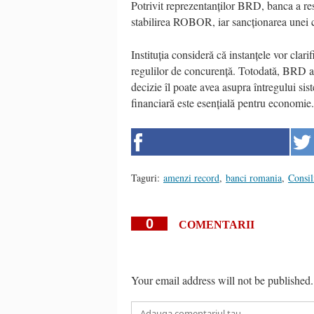
Potrivit reprezentanților BRD, banca a res
stabilirea ROBOR, iar sancționarea unei c
Instituția consideră că instanțele vor clarif
regulilor de concurență. Totodată, BRD at
decizie îl poate avea asupra întregului si
financiară este esențială pentru economie.
Taguri:
amenzi record
,
banci romania
,
Consil
0
COMENTARII
Your email address will not be published.