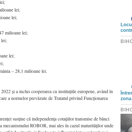
ei;
ioane lei;
oane lei;
Locui
cont
 milioane lei;
lei;
BIH
ane lei;
i;
ânia – 28,1 milioane lei.
i 2022 și a inclus cooperarea cu instituțiile europene, având în
Între
ălcare a normelor prevăzute de Tratatul privind Funcționarea
zona
BIH
renței susține că independența cotațiilor transmise de bănci
tă a mecanismului ROBOR, mai ales în cazul maturităților unde