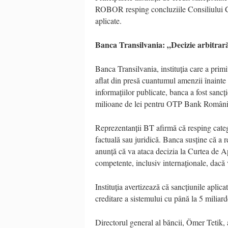
ROBOR resping concluziile Consiliului Co
aplicate.
Banca Transilvania: „Decizie arbitrar
Banca Transilvania, instituția care a primi
aflat din presă cuantumul amenzii înainte 
informațiilor publicate, banca a fost sanc
milioane de lei pentru OTP Bank Români
Reprezentanții BT afirmă că resping catego
factuală sau juridică. Banca susține că a r
anunță că va ataca decizia la Curtea de Ape
competente, inclusiv internaționale, dacă 
Instituția avertizează că sancțiunile aplic
creditare a sistemului cu până la 5 miliar
Directorul general al băncii, Ömer Tetik, a