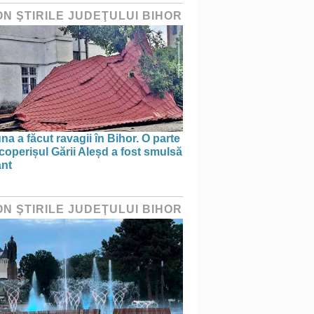
ON ŞTIRILE JUDEŢULUI BIHOR
na a făcut ravagii în Bihor. O parte
coperișul Gării Aleșd a fost smulsă
ânt
ON ŞTIRILE JUDEŢULUI BIHOR