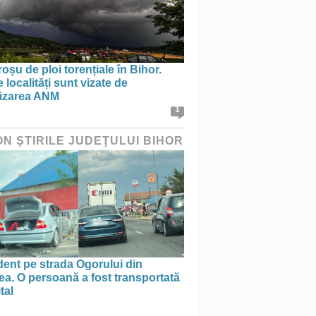
oșu de ploi torențiale în Bihor.
 localități sunt vizate de
tizarea ANM
1
ON ŞTIRILE JUDEŢULUI BIHOR
ent pe strada Ogorului din
a. O persoană a fost transportată
tal