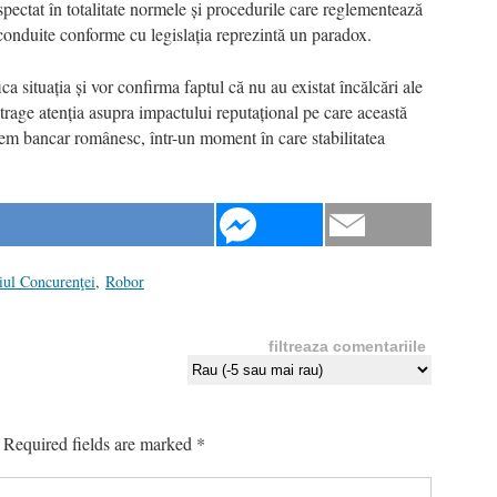
pectat în totalitate normele și procedurile care reglementează
onduite conforme cu legislația reprezintă un paradox.
ica situația și vor confirma faptul că nu au existat încălcări ale
rage atenția asupra impactului reputațional pe care această
stem bancar românesc, într-un moment în care stabilitatea
iul Concurenţei
,
Robor
filtreaza comentariile
Required fields are marked
*