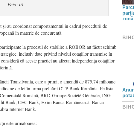
Foto: IA
Parc
parți
zonă 
edit și-au coordonat comportamentul în cadrul procedurii de
europeană în materie de concurență.
BIH
le participante la procesul de stabilire a ROBOR au făcut schimb
trategice, inclusiv date privind nivelul cotațiilor transmise în
consideră că aceste practici au afectat independența cotațiilor
ferință.
Băncii Transilvania, care a primit o amendă de 875,74 milioane
3 milioane de lei în urma preluării OTP Bank România. Pe lista
Anunț
anca Comercială Română, BRD-Groupe Société Générale, ING
potab
edit Bank, CEC Bank, Exim Banca Românească, Banca
BIH
ibra Internet Bank.
uții este următoarea: