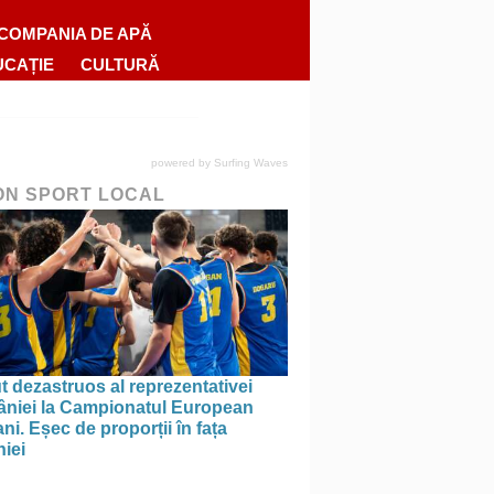
COMPANIA DE APĂ
UCAȚIE
CULTURĂ
powered by
Surfing Waves
ON SPORT LOCAL
 dezastruos al reprezentativei
niei la Campionatul European
ni. Eșec de proporții în fața
iei