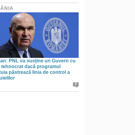
ÂNIA
jan: PNL va susține un Guvern cu
l tehnocrat dacă programul
uia păstrează linia de control a
uielilor
2