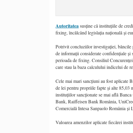
Autoritatea
susține că instituțiile de cr
fixing, încălcând legislația națională și 
Potrivit concluziilor investigației, bănci
de informații considerate confidențiale și s
perioada de fixing. Consiliul Concurenței 
care stau la baza calculului indicelui de re
Cele mai mari sancțiuni au fost aplicate 
de lei pentru propriile fapte și alte 85,0
instituțiilor sancționate se mai află B
Bank, Raiffeisen Bank România, UniCr
Comercială Intesa Sanpaolo România și L
Valoarea amenzilor aplicate fiecărei instit