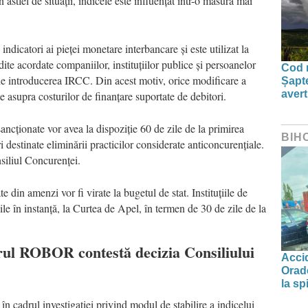
n astfel de situații, indicele este influențat într-o măsură mai
dicatori ai pieței monetare interbancare și este utilizat la
te acordate companiilor, instituțiilor publice și persoanelor
Cod r
 de introducerea IRCC. Din acest motiv, orice modificare a
Șapte
aver
te asupra costurilor de finanțare suportate de debitori.
sancționate vor avea la dispoziție 60 de zile de la primirea
BIH
 destinate eliminării practicilor considerate anticoncurențiale.
siliul Concurenței.
e din amenzi vor fi virate la bugetul de stat. Instituțiile de
nile în instanță, la Curtea de Apel, în termen de 30 de zile de la
arul ROBOR contestă decizia Consiliului
Accid
Orade
la spi
e în cadrul investigației privind modul de stabilire a indicelui