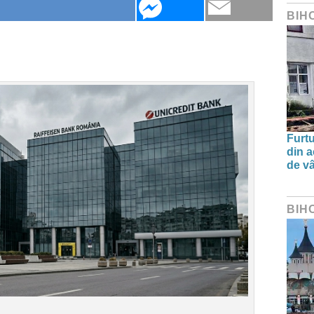
BIH
Furtu
din a
de v
BIH