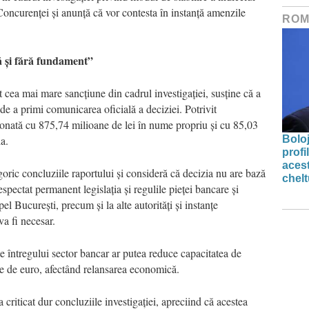
ncurenței și anunță că vor contesta în instanță amenzile
ROM
ă și fără fundament”
t cea mai mare sancțiune din cadrul investigației, susține că a
de a primi comunicarea oficială a deciziei. Potrivit
ționată cu 875,74 milioane de lei în nume propriu și cu 85,03
a.
Bolo
profi
acest
ric concluziile raportului și consideră că decizia nu are bază
chelt
espectat permanent legislația și regulile pieței bancare și
l București, precum și la alte autorități și instanțe
va fi necesar.
ate întregului sector bancar ar putea reduce capacitatea de
de de euro, afectând relansarea economică.
 criticat dur concluziile investigației, apreciind că acestea