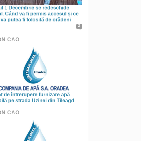
ul 1 Decembrie se redeschide
al. Când va fi permis accesul și ce
va putea fi folosită de orădeni
2
ON CAO
 de întrerupere furnizare apă
ilă pe strada Uzinei din Tileagd
ON CAO