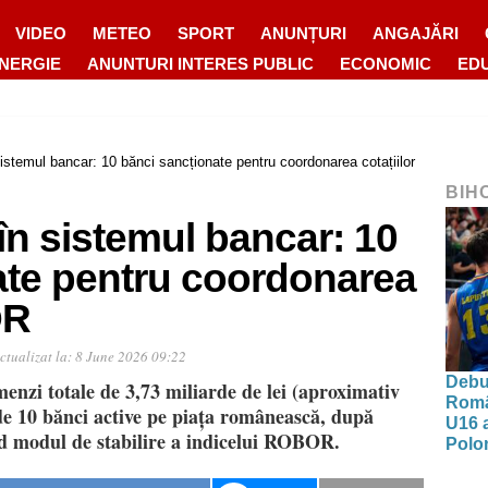
VIDEO
METEO
SPORT
ANUNȚURI
ANGAJĂRI
ENERGIE
ANUNTURI INTERES PUBLIC
ECONOMIC
ED
istemul bancar: 10 bănci sancționate pentru coordonarea cotațiilor
BIH
n sistemul bancar: 10
ate pentru coordonarea
OR
ctualizat la:
8 June 2026 09:22
Debut
enzi totale de 3,73 miliarde de lei (aproximativ
Româ
de 10 bănci active pe piața românească, după
U16 a
ind modul de stabilire a indicelui ROBOR.
Polon