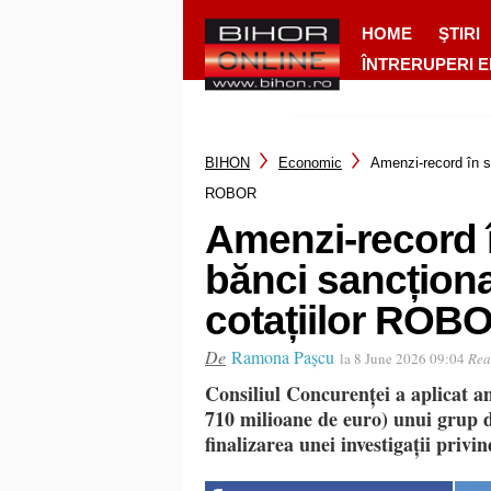
HOME
ŞTIRI
ÎNTRERUPERI 
BIHON
Economic
Amenzi-record în s
ROBOR
Amenzi-record î
bănci sancțion
cotațiilor ROB
De
Ramona Pașcu
la 8 June 2026 09:04
Rea
Consiliul Concurenței a aplicat am
710 milioane de euro) unui grup 
finalizarea unei investigații priv