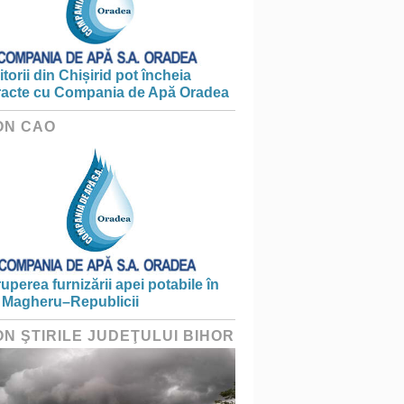
torii din Chișirid pot încheia
racte cu Compania de Apă Oradea
ON CAO
ruperea furnizării apei potabile în
 Magheru–Republicii
ON ŞTIRILE JUDEŢULUI BIHOR