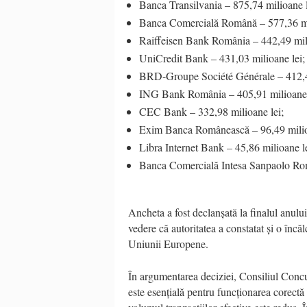
Banca Transilvania – 875,74 milioane l
Banca Comercială Română – 577,36 mil
Raiffeisen Bank România – 442,49 mili
UniCredit Bank – 431,03 milioane lei;
BRD-Groupe Société Générale – 412,47
ING Bank România – 405,91 milioane 
CEC Bank – 332,98 milioane lei;
Exim Banca Românească – 96,49 milio
Libra Internet Bank – 45,86 milioane le
Banca Comercială Intesa Sanpaolo Rom
Ancheta a fost declanșată la finalul anulu
vedere că autoritatea a constatat și o înc
Uniunii Europene.
În argumentarea deciziei, Consiliul Concu
este esențială pentru funcționarea corec