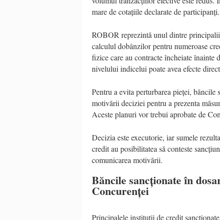
volumul tranzacțiilor efective este redus. Î
mare de cotațiile declarate de participanți.
ROBOR reprezintă unul dintre principalii in
calculul dobânzilor pentru numeroase credi
fizice care au contracte încheiate înainte
nivelului indicelui poate avea efecte direc
Pentru a evita perturbarea pieței, băncile 
motivării deciziei pentru a prezenta măsuri
Aceste planuri vor trebui aprobate de Con
Decizia este executorie, iar sumele rezultat
credit au posibilitatea să conteste sancțiu
comunicarea motivării.
Băncile sancționate în dos
Concurenței
Principalele instituții de credit sancționat