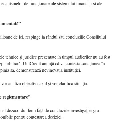
ecanismelor de funcționare ale sistemului financiar și ale
ndamentată”
ioane de lei, respinge la rândul său concluziile Consiliului
e tehnice și juridice prezentate în timpul audierilor nu au fost
rept arbitrară. UniCredit anunță că va contesta sancțiunea în
opinia sa, demonstrează nevinovăția instituției.
or analiza obiectiv cazul și vor clarifica situația.
e reglementare”
 dezacordul ferm față de concluziile investigației și a
ponibile pentru contestarea deciziei.