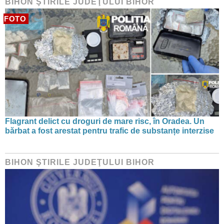
BIHON ŞTIRILE JUDEŢULUI BIHOR
FOTO
Flagrant delict cu droguri de mare risc, în Oradea. Un
bărbat a fost arestat pentru trafic de substanțe interzise
BIHON ŞTIRILE JUDEŢULUI BIHOR