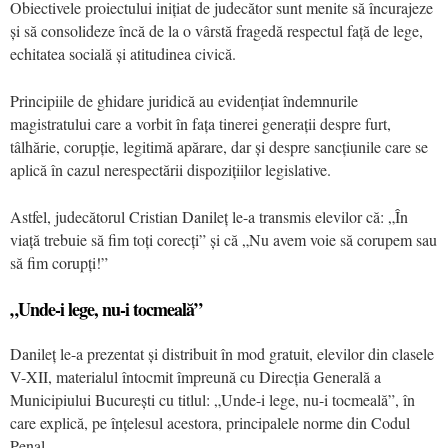
Obiectivele proiectului inițiat de judecător sunt menite să încurajeze
și să consolideze încă de la o vârstă fragedă respectul față de lege,
echitatea socială și atitudinea civică.
Principiile de ghidare juridică au evidențiat îndemnurile
magistratului care a vorbit în fața tinerei generații despre furt,
tâlhărie, corupție, legitimă apărare, dar și despre sancțiunile care se
aplică în cazul nerespectării dispozițiilor legislative.
Astfel, judecătorul Cristian Danileț le-a transmis elevilor că: „În
viață trebuie să fim toți corecți” și că „Nu avem voie să corupem sau
să fim corupți!”
„Unde-i lege, nu-i tocmeală”
Danileț le-a prezentat și distribuit în mod gratuit, elevilor din clasele
V-XII, materialul întocmit împreună cu Direcția Generală a
Municipiului București cu titlul: „Unde-i lege, nu-i tocmeală”, în
care explică, pe înțelesul acestora, principalele norme din Codul
Penal.