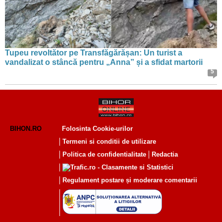
Tupeu revoltător pe Transfăgărășan: Un turist a
vandalizat o stâncă pentru „Anna” și a sfidat martorii
5
BIHON.RO
Folosinta Cookie-urilor
Termeni si conditii de utilizare
Politica de confidentialitate
Redactia
Regulament postare și moderare comentarii