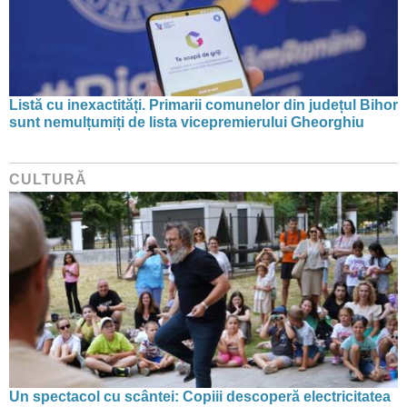
Listă cu inexactități. Primarii comunelor din județul Bihor
sunt nemulțumiți de lista vicepremierului Gheorghiu
CULTURĂ
Un spectacol cu scântei: Copiii descoperă electricitatea