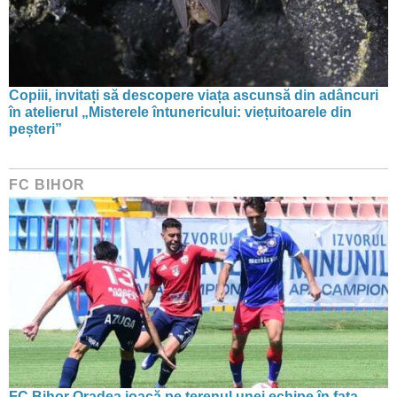
Copiii, invitați să descopere viața ascunsă din adâncuri
în atelierul „Misterele întunericului: viețuitoarele din
peșteri”
FC BIHOR
FC Bihor Oradea joacă pe terenul unei echipe în fața