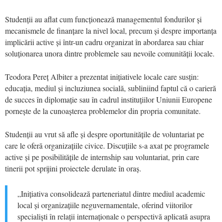
Studenții au aflat cum funcționează managementul fondurilor și
mecanismele de finanțare la nivel local, precum și despre importanța
implicării active și într-un cadru organizat în abordarea sau chiar
soluționarea unora dintre problemele sau nevoile comunității locale.
Teodora Pereț Albiter a prezentat inițiativele locale care susțin:
educația, mediul și incluziunea socială, subliniind faptul că o carieră
de succes în diplomație sau în cadrul instituțiilor Uniunii Europene
pornește de la cunoașterea problemelor din propria comunitate.
Studenții au vrut să afle și despre oportunitățile de voluntariat pe
care le oferă organizațiile civice. Discuțiile s-a axat pe programele
active și pe posibilitățile de internship sau voluntariat, prin care
tinerii pot sprijini proiectele derulate în oraș.
„Inițiativa consolidează parteneriatul dintre mediul academic
local și organizațiile neguvernamentale, oferind viitorilor
specialiști în relații internaționale o perspectivă aplicată asupra