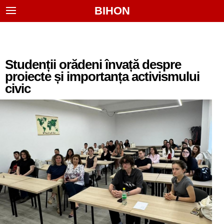
BIHON
Studenții orădeni învață despre
proiecte și importanța activismului
civic