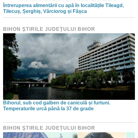
Întreruperea alimentării cu apă în localitățile Tileagd,
Tilecuș, Șerghiș, Vârciorog și Fâșca
BIHON ŞTIRILE JUDEŢULUI BIHOR
Bihorul, sub cod galben de caniculă și furtuni.
Temperaturile urcă până la 37 de grade
BIHON ŞTIRILE JUDEŢULUI BIHOR