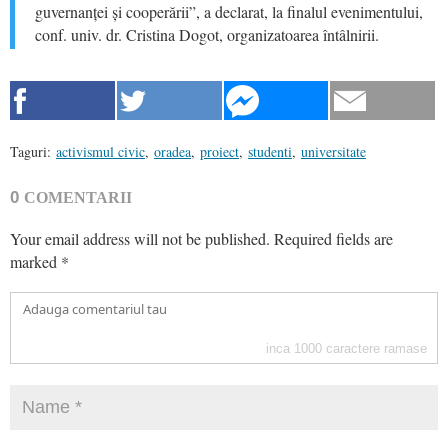
guvernanței și cooperării”, a declarat, la finalul evenimentului,
conf. univ. dr. Cristina Dogot, organizatoarea întâlnirii.
Taguri:
activismul civic
,
oradea
,
proiect
,
studenti
,
universitate
0
COMENTARII
Your email address will not be published.
Required fields are
marked
*
inca
1000
caractere ramase