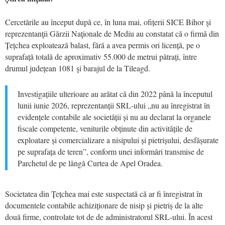
Cercetările au început după ce, în luna mai, ofițerii SICE Bihor şi
reprezentanţii Gărzii Naţionale de Mediu au constatat că o firmă din
Țețchea exploatează balast, fără a avea permis ori licență, pe o
suprafață totală de aproximativ 55.000 de metrui pătrați, între
drumul județean 1081 şi barajul de la Tileagd.
Investigațiile ulterioare au arătat că din 2022 până la începutul
lunii iunie 2026, reprezentanții SRL-ului „nu au înregistrat în
evidențele contabile ale societății și nu au declarat la organele
fiscale competente, veniturile obținute din activitățile de
exploatare și comercializare a nisipului și pietrișului, desfășurate
pe suprafața de teren”, conform unei informări transmise de
Parchetul de pe lângă Curtea de Apel Oradea.
Societatea din Țețchea mai este suspectată că ar fi înregistrat în
documentele contabile achiziționare de nisip și pietriș de la alte
două firme, controlate tot de de administratorul SRL-ului. În acest