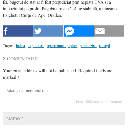
fel, bugetul de stat ar fi fost prejudiciat prin neplata TVA și a
impozitului pe profit. Paguba urmează să fie stabilită, a transmis
Parchetul Curții de Apel Oradea.
Taguri:
balast
,
exploatare
,
operatiunea jupiter
,
perchezitii
,
tileagd
2
COMENTARII
Your email address will not be published.
Required fields are
marked
*
inca
1000
caractere ramase