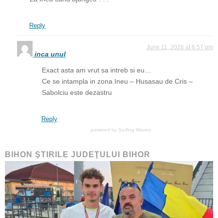
Reply
June 11, 2026 at 6:57 pm
inca unul
Exact asta am vrut sa intreb si eu…
Ce se intampla in zona Ineu – Husasau de Cris –
Sabolciu este dezastru
Reply
powered by
Surfing Waves
BIHON ŞTIRILE JUDEŢULUI BIHOR