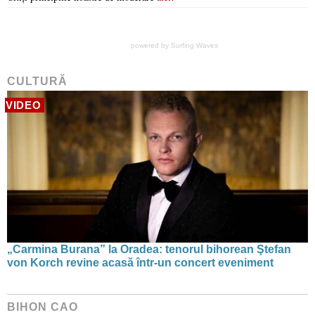
powered by
Surfing Waves
CULTURĂ
VIDEO
„Carmina Burana” la Oradea: tenorul bihorean Ştefan
von Korch revine acasă într-un concert eveniment
BIHON CAO