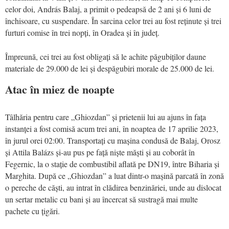
celor doi, András Balaj, a primit o pedeapsă de 2 ani și 6 luni de
închisoare, cu suspendare. În sarcina celor trei au fost reținute și trei
furturi comise în trei nopți, în Oradea și în județ.
Împreună, cei trei au fost obligați să le achite păgubiților daune
materiale de 29.000 de lei și despăgubiri morale de 25.000 de lei.
Atac în miez de noapte
Tâlhăria pentru care „Ghiozdan” și prietenii lui au ajuns în fața
instanței a fost comisă acum trei ani, în noaptea de 17 aprilie 2023,
în jurul orei 02:00. Transportați cu mașina condusă de Balaj, Orosz
și Attila Balázs și-au pus pe față niște măști și au coborât în
Fegernic, la o stație de combustibil aflată pe DN19, între Biharia și
Marghita. După ce „Ghiozdan” a luat dintr-o mașină parcată în zonă
o pereche de căști, au intrat în clădirea benzinăriei, unde au dislocat
un sertar metalic cu bani și au încercat să sustragă mai multe
pachete cu țigări.