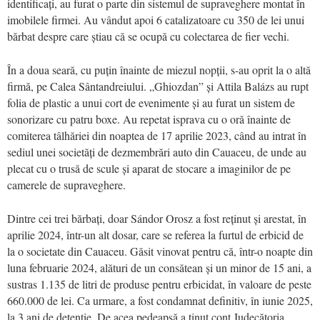
identificați, au furat o parte din sistemul de supraveghere montat în
imobilele firmei. Au vândut apoi 6 catalizatoare cu 350 de lei unui
bărbat despre care știau că se ocupă cu colectarea de fier vechi.
În a doua seară, cu puțin înainte de miezul nopții, s-au oprit la o altă
firmă, pe Calea Sântandreiului. „Ghiozdan” și Attila Balázs au rupt
folia de plastic a unui cort de evenimente și au furat un sistem de
sonorizare cu patru boxe. Au repetat isprava cu o oră înainte de
comiterea tâlhăriei din noaptea de 17 aprilie 2023, când au intrat în
sediul unei societăți de dezmembrări auto din Cauaceu, de unde au
plecat cu o trusă de scule și aparat de stocare a imaginilor de pe
camerele de supraveghere.
Dintre cei trei bărbați, doar Sándor Orosz a fost reținut și arestat, în
aprilie 2024, într-un alt dosar, care se referea la furtul de erbicid de
la o societate din Cauaceu. Găsit vinovat pentru că, într-o noapte din
luna februarie 2024, alături de un consătean și un minor de 15 ani, a
sustras 1.135 de litri de produse pentru erbicidat, în valoare de peste
660.000 de lei. Ca urmare, a fost condamnat definitiv, în iunie 2025,
la 3 ani de detenție. De acea pedeapsă a ținut cont Judecătoria