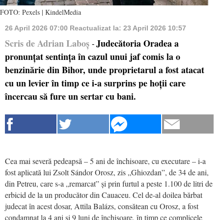
FOTO: Pexels | KindelMedia
26 April 2026 07:00
Reactualizat la:
23 April 2026 10:57
Scris de Adrian Laboș
Judecătoria Oradea a
-
pronunțat sentința în cazul unui jaf comis la o
benzinărie din Bihor, unde proprietarul a fost atacat
cu un levier în timp ce i-a surprins pe hoții care
încercau să fure un sertar cu bani.
Cea mai severă pedeapsă – 5 ani de închisoare, cu executare – i-a
fost aplicată lui Zsolt Sándor Orosz, zis „Ghiozdan”, de 34 de ani,
din Petreu, care s-a „remarcat” și prin furtul a peste 1.100 de litri de
erbicid de la un producător din Cauaceu. Cel de-al doilea bărbat
judecat în acest dosar, Attila Balázs, consătean cu Orosz, a fost
condamnat la 4 ani și 9 luni de închisoare, în timp ce complicele