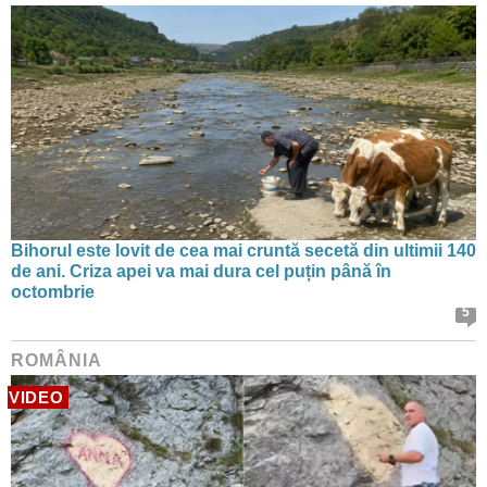
Bihorul este lovit de cea mai cruntă secetă din ultimii 140
de ani. Criza apei va mai dura cel puțin până în
octombrie
5
ROMÂNIA
VIDEO