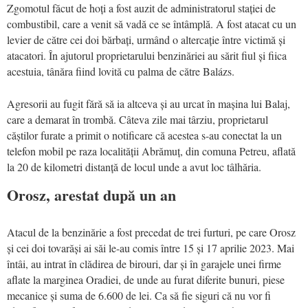
Zgomotul făcut de hoți a fost auzit de administratorul stației de
combustibil, care a venit să vadă ce se întâmplă. A fost atacat cu un
levier de către cei doi bărbați, urmând o altercație între victimă și
atacatori. În ajutorul proprietarului benzinăriei au sărit fiul și fiica
acestuia, tânăra fiind lovită cu palma de către Balázs.
Agresorii au fugit fără să ia altceva și au urcat în mașina lui Balaj,
care a demarat în trombă. Câteva zile mai târziu, proprietarul
căștilor furate a primit o notificare că acestea s-au conectat la un
telefon mobil pe raza localității Abrămuț, din comuna Petreu, aflată
la 20 de kilometri distanță de locul unde a avut loc tâlhăria.
Orosz, arestat după un an
Atacul de la benzinărie a fost precedat de trei furturi, pe care Orosz
și cei doi tovarăși ai săi le-au comis între 15 și 17 aprilie 2023. Mai
întâi, au intrat în clădirea de birouri, dar și în garajele unei firme
aflate la marginea Oradiei, de unde au furat diferite bunuri, piese
mecanice și suma de 6.600 de lei. Ca să fie siguri că nu vor fi