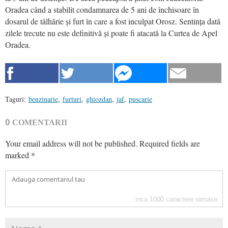
Oradea când a stabilit condamnarea de 5 ani de închisoare în
dosarul de tâlhărie și furt în care a fost inculpat Orosz. Sentința dată
zilele trecute nu este definitivă și poate fi atacată la Curtea de Apel
Oradea.
Taguri:
benzinarie
,
furturi
,
ghiozdan
,
jaf
,
puscarie
0
COMENTARII
Your email address will not be published.
Required fields are
marked
*
inca
1000
caractere ramase