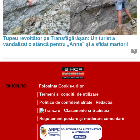
Tupeu revoltător pe Transfăgărășan: Un turist a
vandalizat o stâncă pentru „Anna” și a sfidat martorii
5
BIHON.RO
Folosinta Cookie-urilor
Termeni si conditii de utilizare
Politica de confidentialitate
Redactia
Regulament postare și moderare comentarii