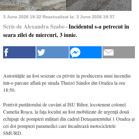
3 June 2026 19:32
Reactualizat la:
3 June 2026 19:37
Scris de Alexandra Szabo
Incidentul s-a petrecut în
-
seara zilei de miercuri, 3 iunie.
Autoritățile au fost sesizate cu privire la producerea unui incendiu
într-o parcare aflată pe strada Thurzó Sándor din Oradea la ora
18:50.
Potrivit purtătorului de cuvânt al ISU Bihor, locotenent colonel
Camelia Roșca, la fața locului au fost mobilizate de urgență două
echipaje de pompieri militari din cadrul Detașamentului 1 Oradea și
cei doi pompieri paramedici care încadrează motocicletele
SMURD.