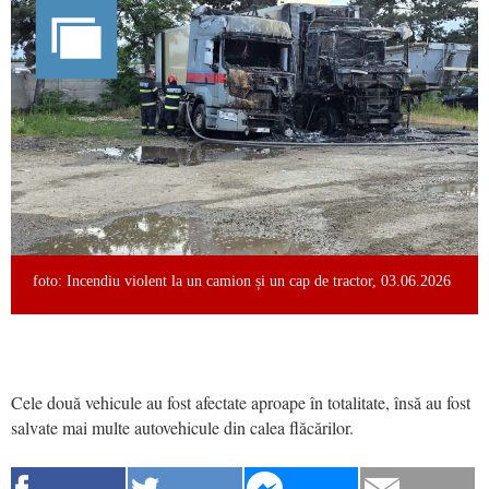
foto: Incendiu violent la un camion și un cap de tractor, 03.06.2026
Cele două vehicule au fost afectate aproape în totalitate, însă au fost
salvate mai multe autovehicule din calea flăcărilor.