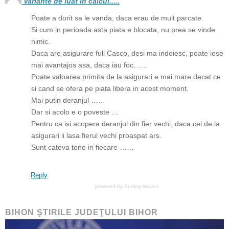
Variante de luat in calcul.....
Poate a dorit sa le vanda, daca erau de mult parcate.
Si cum in perioada asta piata e blocata, nu prea se vinde
nimic.
Daca are asigurare full Casco, desi ma indoiesc, poate iese
mai avantajos asa, daca iau foc……
Poate valoarea primita de la asigurari e mai mare decat ce
si cand se ofera pe piata libera in acest moment.
Mai putin deranjul ……
Dar si acolo e o poveste …
Pentru ca isi acopera deranjul din fier vechi, daca cei de la
asigurari ii lasa fierul vechi proaspat ars.
Sunt cateva tone in fiecare ……
Reply
powered by
Surfing Waves
BIHON ŞTIRILE JUDEŢULUI BIHOR