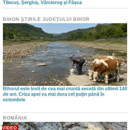
Tilecuș, Șerghiș, Vârciorog și Fâșca
BIHON ŞTIRILE JUDEŢULUI BIHOR
Bihorul este lovit de cea mai cruntă secetă din ultimii 140
de ani. Criza apei va mai dura cel puțin până în
octombrie
ROMÂNIA
VIDEO