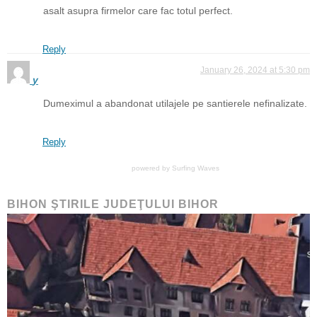
asalt asupra firmelor care fac totul perfect.
Reply
January 26, 2024 at 5:30 pm
y
Dumeximul a abandonat utilajele pe santierele nefinalizate.
Reply
powered by
Surfing Waves
BIHON ŞTIRILE JUDEŢULUI BIHOR