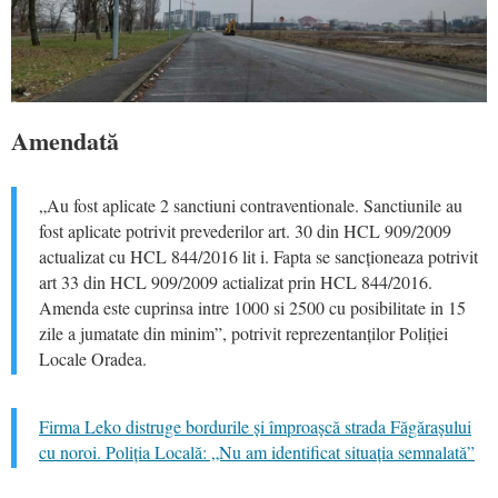
Amendată
„Au fost aplicate 2 sanctiuni contraventionale. Sanctiunile au
fost aplicate potrivit prevederilor art. 30 din HCL 909/2009
actualizat cu HCL 844/2016 lit i. Fapta se sancționeaza potrivit
art 33 din HCL 909/2009 actializat prin HCL 844/2016.
Amenda este cuprinsa intre 1000 si 2500 cu posibilitate in 15
zile a jumatate din minim”, potrivit reprezentanților Poliției
Locale Oradea.
Firma Leko distruge bordurile și împroașcă strada Făgărașului
cu noroi. Poliția Locală: „Nu am identificat situația semnalată”