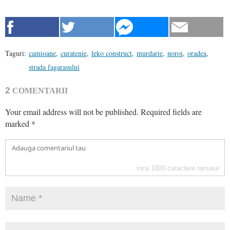
Taguri:
camioane
,
curatenie
,
leko construct
,
murdarie
,
noroi
,
oradea
,
strada fagarasului
2
COMENTARII
Your email address will not be published.
Required fields are
marked
*
inca
1000
caractere ramase