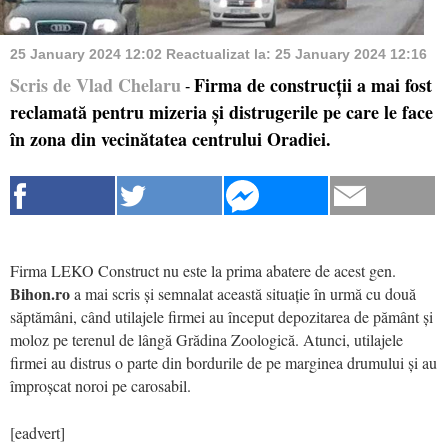
25 January 2024 12:02
Reactualizat la:
25 January 2024 12:16
Scris de Vlad Chelaru
Firma de construcții a mai fost
-
reclamată pentru mizeria și distrugerile pe care le face
în zona din vecinătatea centrului Oradiei.
Firma LEKO Construct nu este la prima abatere de acest gen.
Bihon.ro
a mai scris și semnalat această situație în urmă cu două
săptămâni, când utilajele firmei au început depozitarea de pământ și
moloz pe terenul de lângă Grădina Zoologică. Atunci, utilajele
firmei au distrus o parte din bordurile de pe marginea drumului și au
împroșcat noroi pe carosabil.
[eadvert]