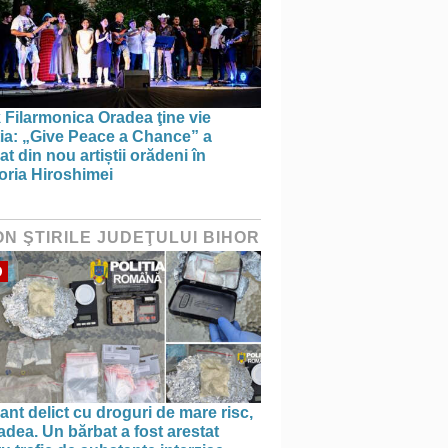
 Filarmonica Oradea ţine vie
ția: „Give Peace a Chance” a
t din nou artiștii orădeni în
ria Hiroshimei
ON ŞTIRILE JUDEŢULUI BIHOR
O
ant delict cu droguri de mare risc,
adea. Un bărbat a fost arestat