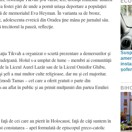
ECO
ea fostei gări de unde a pornit uriaşa deportare a populaţiei
juită de memorialul Eva Heyman. În varianta sa de bronz,
nt, adolescenta evreică din Oradea ţine mâna pe jurnalul său.
 trecătorul la pauză, reflecţie.
iaţia Tikvah a organizat o scurtă prezentare a demersurilor şi
Susp
amenz
a Judeţeană. Holul s-a umplut de lume – membri ai comunităţii
inst
a de la Liceul Aurel Lazăr sau de la Liceul Onisifor Ghibu,
șofer
i şefi a mai multor culte religioase, dar nu şi cel majoritar.
Emodi Tamas – cel care a oferit gratuit o parte din
-au aflat în public şi au primit mulţumiri din partea Emiliei
BIH
faţă de cei care au pierit în Holocaust, faţă de câţi suntem în
st constatarea – apel formulată de episcopul greco-catolic