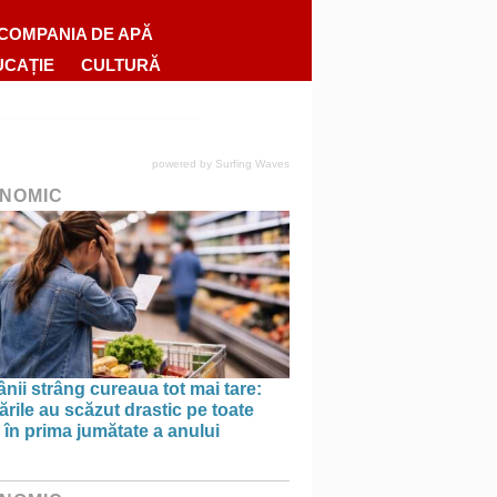
COMPANIA DE APĂ
UCAȚIE
CULTURĂ
powered by
Surfing Waves
NOMIC
ii strâng cureaua tot mai tare:
rile au scăzut drastic pe toate
le în prima jumătate a anului