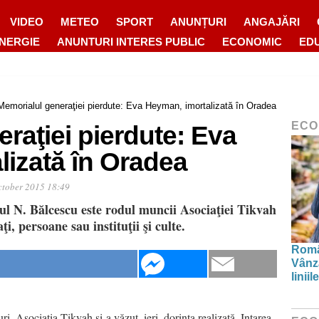
VIDEO
METEO
SPORT
ANUNȚURI
ANGAJĂRI
ENERGIE
ANUNTURI INTERES PUBLIC
ECONOMIC
ED
Memorialul generaţiei pierdute: Eva Heyman, imortalizată în Oradea
ECO
raţiei pierdute: Eva
lizată în Oradea
ctober 2015 18:49
ul N. Bălcescu este rodul muncii Asociaţiei Tikvah
ţi, persoane sau instituţii şi culte.
Român
Vânză
linii
ri, Asociaţia Tikvah şi-a văzut, ieri, dorinţa realizată. Intarea