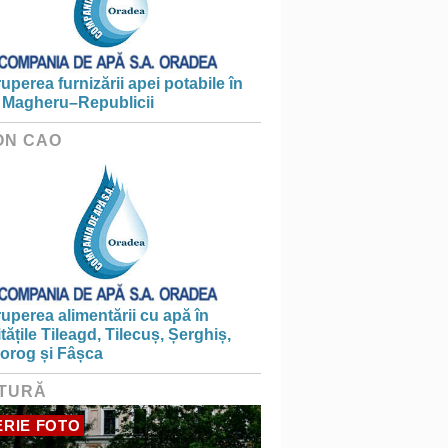
ruperea furnizării apei potabile în
 Magheru–Republicii
ON CAO
ruperea alimentării cu apă în
itățile Tileagd, Tilecuș, Șerghiș,
iorog și Fâșca
TURĂ
RIE FOTO