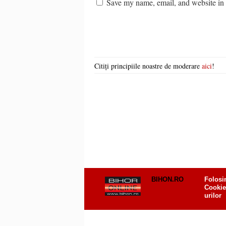
Save my name, email, and website in t
Citiți principiile noastre de moderare
aici
!
BIHON.RO
Folosi
Cookie
urilor