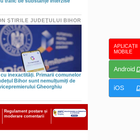
u trafic de substanțe interzise
ON ŞTIRILE JUDEŢULUI BIHOR
APLICAȚII
MOBILE
Android
D
 cu inexactități. Primarii comunelor
udețul Bihor sunt nemulțumiți de
 vicepremierului Gheorghiu
iOS
D
Regulament postare și
moderare comentarii