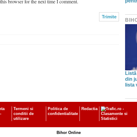
his browser for the next time I comment.
pentr
BIH
Listă
din j
lista
nta
Termeni si
Politica de
Redactia
-
conditii de
confidentialitate
utilizare
Bihor Online