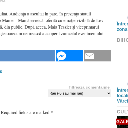
sta.
ultat. Audienţa a ascultat în parc, în prezenţa statuii
he Mame – Mamă evreică, oferită cu emoţie vizibilă de Levi
Între
că, din public. După aceea, Maia Teszler şi viceprimarul
zona
nişte oarecum nefirească a acoperit zumzetul evenimentului
BIH
ie
filtreaza comentariile
Între
local
Vârc
Required fields are marked
*
CUL
GALE