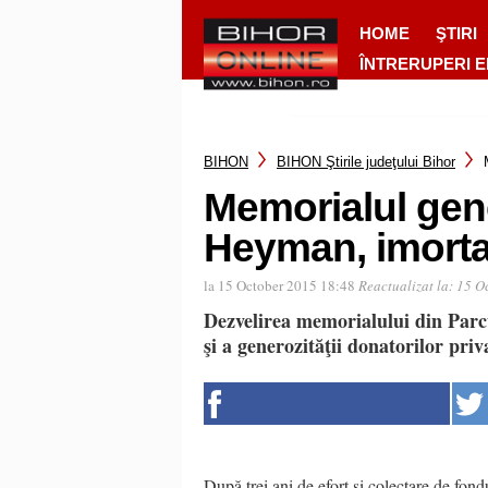
HOME
ŞTIRI
ÎNTRERUPERI 
BIHON
BIHON Ştirile judeţului Bihor
Memorialul gene
Heyman, imorta
la 15 October 2015 18:48
Reactualizat la:
15 O
Dezvelirea memorialului din Parc
şi a generozităţii donatorilor priva
După trei ani de efort şi colectare de fondu