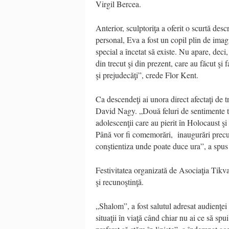
Virgil Bercea.
Anterior, sculptoriţa a oferit o scurtă des
personal, Eva a fost un copil plin de imag
special a încetat să existe. Nu apare, deci
din trecut şi din prezent, care au făcut şi 
şi prejudecăţi”, crede Flor Kent.
Ca descendeţi ai unora direct afectaţi de t
David Nagy. „Două feluri de sentimente trăi
adolescenţii care au pierit în Holocaust şi 
Până vor fi comemorări, inaugurări precu
conştientiza unde poate duce ura”, a spus
Festivitatea organizată de Asociaţia Tikva
şi recunoştinţă.
„Shalom”, a fost salutul adresat audienţei
situaţii în viaţă când chiar nu ai ce să sp