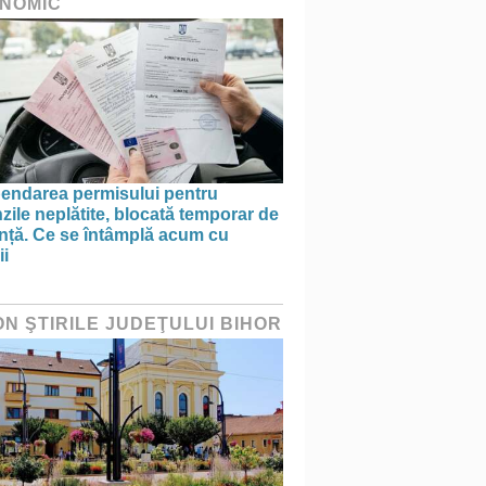
NOMIC
endarea permisului pentru
ile neplătite, blocată temporar de
anță. Ce se întâmplă acum cu
ii
ON ŞTIRILE JUDEŢULUI BIHOR