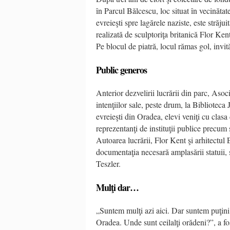
în Parcul Bălcescu, loc situat în vecinătat
evreieşti spre lagărele naziste, este stră
realizată de sculptoriţa britanică Flor Ke
Pe blocul de piatră, locul rămas gol, invită
Public generos
Anterior dezvelirii lucrării din parc, Asoc
intenţiilor sale, peste drum, la Bibliotec
evreieşti din Oradea, elevi veniţi cu clas
reprezentanţi de instituţii publice precum ş
Autoarea lucrării, Flor Kent şi arhitectul 
documentaţia necesară amplasării statuii, s
Teszler.
Mulţi dar…
„Suntem mulţi azi aici. Dar suntem puţini 
Oradea. Unde sunt ceilalţi orădeni?”, a fo