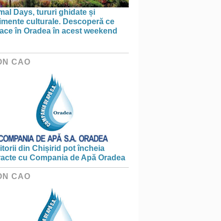
al Days, tururi ghidate și
imente culturale. Descoperă ce
face în Oradea în acest weekend
ON CAO
torii din Chișirid pot încheia
racte cu Compania de Apă Oradea
ON CAO