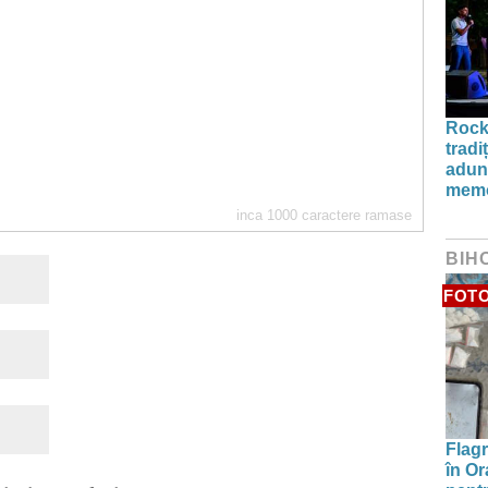
Rock
tradi
aduna
memo
inca
1000
caractere ramase
BIH
FOT
Flagr
în Or