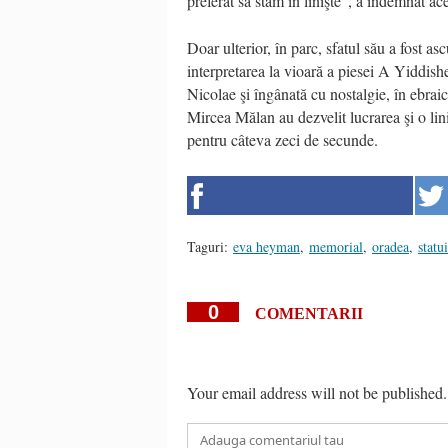
preferat să stăm în linişte”, a îndemnat ace
Doar ulterior, în parc, sfatul său a fost asc
interpretarea la vioară a piesei A Yiddis
Nicolae şi îngânată cu nostalgie, în ebrai
Mircea Mălan au dezvelit lucrarea şi o li
pentru câteva zeci de secunde.
Taguri:
eva heyman
,
memorial
,
oradea
,
statu
0
COMENTARII
Your email address will not be published.