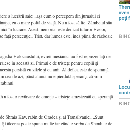
Therm
even
criere a lucrării sale: „aşa cum o percepem din jurnalul ei
poți 
inaţie, cu o mare poftă de viaţă. Nu a fost să fie .Zâmbetul său
, nici în lucrare. Acest memorial este dedicat tuturor Evelor,
fac faţă persecuţiei. Trist, dar lumea este, încă plină de războaie
BIH
ragedia Holocaustului, evreii mesianici au fost reprezentaţi de
esc în această zi. Primul e de tristeţe pentru copiii şi
acesta persistă cu zilele şi cu anii. Al doilea este de speranţă.
m cea de azi, până atunci nu e pierdută speranţa că vom
 rabinul.
Locui
cont
h a fost o revărsare de emoţie – tristeţe amestecată cu speranţă
BIH
 de Shraia Kav, rabin de Oradea şi al Transilvaniei. „Sunt
ui. Şi tăcerea poate spune multe iar când e vorba de Shoah, e de