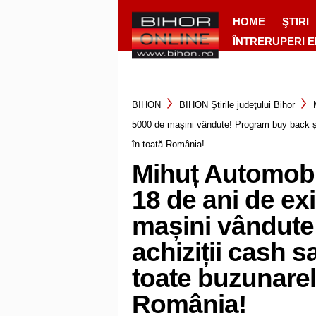
HOME
ŞTIRI
ÎNTRERUPERI 
BIHON
BIHON Ştirile judeţului Bihor
5000 de mașini vândute! Program buy back și a
în toată România!
Mihuț Automobil
18 de ani de ex
mașini vândute
achiziții cash s
toate buzunarele
România!