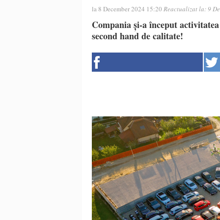
la 8 December 2024 15:20
Reactualizat la:
9 De
Compania și-a început activitatea
second hand de calitate!