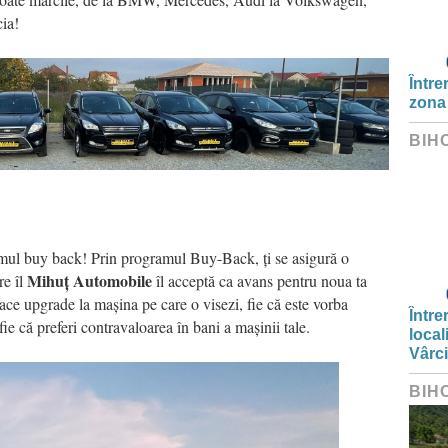
ia!
Între
zona
BIH
mul buy back! Prin programul Buy-Back, ți se asigură o
Mihuț Automobile
re îl
îl acceptă ca avans pentru noua ta
face upgrade la mașina pe care o visezi, fie că este vorba
Între
e că preferi contravaloarea în bani a mașinii tale.
local
Vârc
BIH