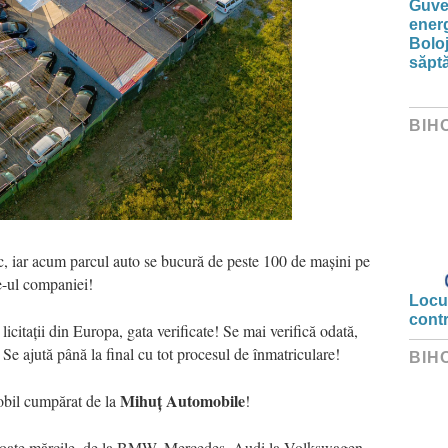
Guver
energ
Boloj
săpt
BIH
oc, iar acum parcul auto se bucură de peste 100 de mașini pe
e-ul companiei!
Locui
cont
icitații din Europa, gata verificate! Se mai verifică odată,
 Se ajută până la final cu tot procesul de înmatriculare!
BIH
Mihuț Automobile
mobil cumpărat de la
!
 toate mărcile, de la BMW, Mercedes, Audi la Volkswagen,