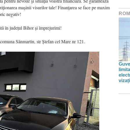
ă pentru nevoile și situația voastră financiară. Se garantează
ziționarea mașinii visurilor tale! Finanțarea se face pe maxim
ROM
oric negativ!
tă în județul Bihor și împrejurimi!
comuna Sânmartin, str Ștefan cel Mare nr 121.
Guve
limi
elect
vizați