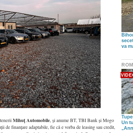
Bihor
secet
va ma
ROM
VIDE
Tupe
Mihuț Automobile
rtenerii
, și anume BT, TBI Bank și Mogo
Un tu
i de finanțare adaptabile, fie că e vorba de leasing sau credit,
„Anna