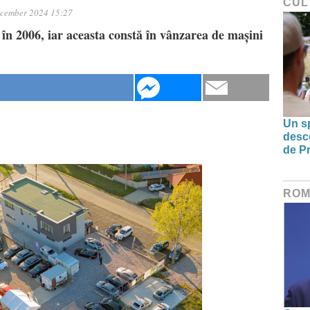
CUL
cember 2024 15:27
 în 2006, iar aceasta constă în vânzarea de mașini
Un sp
desco
de Pr
ROM