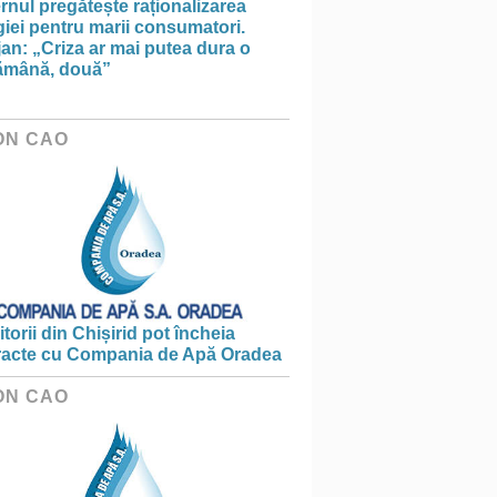
nul pregătește raționalizarea
iei pentru marii consumatori.
an: „Criza ar mai putea dura o
ămână, două”
ON CAO
torii din Chișirid pot încheia
racte cu Compania de Apă Oradea
ON CAO