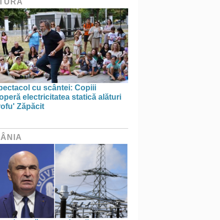
TURĂ
ectacol cu scântei: Copiii
peră electricitatea statică alături
ofu' Zăpăcit
ÂNIA