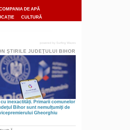
COMPANIA DE APĂ
UCAȚIE
CULTURĂ
powered by
Surfing Waves
ON ŞTIRILE JUDEŢULUI BIHOR
 cu inexactități. Primarii comunelor
udețul Bihor sunt nemulțumiți de
 vicepremierului Gheorghiu