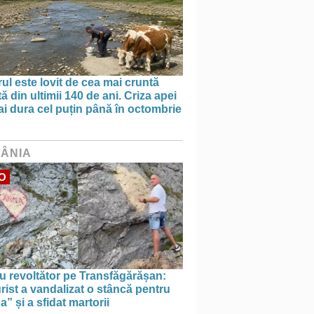
ul este lovit de cea mai cruntă
ă din ultimii 140 de ani. Criza apei
i dura cel puțin până în octombrie
ÂNIA
O
u revoltător pe Transfăgărășan:
rist a vandalizat o stâncă pentru
” și a sfidat martorii