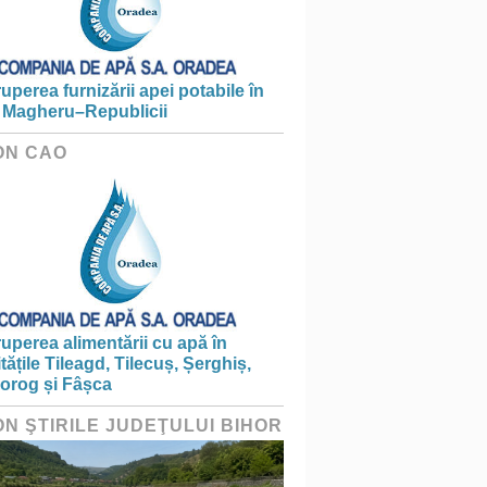
ruperea furnizării apei potabile în
 Magheru–Republicii
ON CAO
ruperea alimentării cu apă în
itățile Tileagd, Tilecuș, Șerghiș,
iorog și Fâșca
ON ŞTIRILE JUDEŢULUI BIHOR