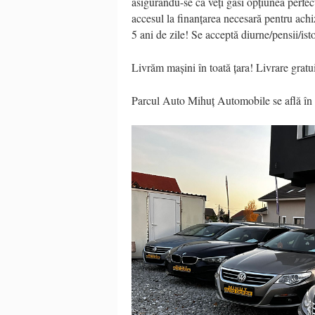
asigurându-se că veți găsi opțiunea perfect
accesul la finanțarea necesară pentru achi
5 ani de zile! Se acceptă diurne/pensii/ist
Livrăm mașini în toată țara! Livrare gratui
Parcul Auto Mihuț Automobile se află în 