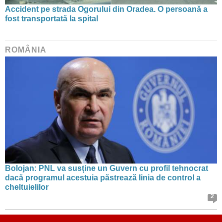
Accident pe strada Ogorului din Oradea. O persoană a
fost transportată la spital
ROMÂNIA
Bolojan: PNL va susține un Guvern cu profil tehnocrat
dacă programul acestuia păstrează linia de control a
cheltuielilor
2