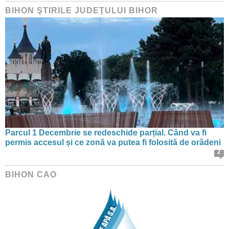
BIHON ŞTIRILE JUDEŢULUI BIHOR
Parcul 1 Decembrie se redeschide parțial. Când va fi
permis accesul și ce zonă va putea fi folosită de orădeni
2
BIHON CAO