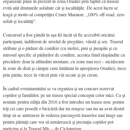
organizate până în prezent în zona Oradiei prin faptul că traseul
evită atât drumurile asfaltate cât şi localităţile. De acest lucru se
leagă şi motto-ul competiţiei Crater Maraton: „100% off-road, zero
asfalt şi localităţi”.
Concursul a fost găndit în aşa fel încât să fie accesibil oricărui
participant, indiferent de nivelul de pregătire, vârstă şi sex. Traseul
străbate şi o pădure de conifere (cu molizi, pini şi jneapăn şi cu
mirosul specific al pădurilor de conifere, acestea fiind răspândite cu
precădere doar la altitudini montane, cu zone mai reci – nicidecum
în zone de deal şi câmpie cum întălnim în apropierea Oradiei), trece
prin pârâu, trece în viteză prin văi secate şi pe creste.
În cadrul evenimentului se va organiza şi un concurs rezervat
copiilor şi familiilor, pe un traseu special conceput celor mici. Ca şi
noutate pentru ediţia din 2016 a fost introdus un traseu nou: pentru
toţi cei care posedă o bicicletă dar nu reuşesc sau nu au avut destul
timp să se antreneze în vederea parcurgerii traseelor mai lungi sau
pentru părinţii care vor să urmărească şi prestaţia copiilor pot
participa şi la Traseul Mic – de Cicloturism.