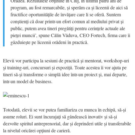
Oradea. Rezultatele obținute în Cluj, în ultimii patru ani de
program, au fost remarcabile, și sperăm ca și liceenii de aici să
fructifice oportunitățile de învățare care li se oferă. Suntem
conștienți că doar printr-un efort comun al mediului privat și
public, putem avea tineri pregătiți pentru cerințele actuale ale
pieței muncii’, spune Călin Văduva, CEO Fortech, firma care îi
găzduiește pe liceenii orădeni în practică.
Elevii vor participa la sesiuni de practică și mentorat, workshop-uri
şi training-uri, concursuri și expoziții. Toate acestea îi vor ajuta pe
tineri să-și transforme o simplă idee într-un proiect şi, mai departe,
într-un model de business.
Totodată, elevii se vor putea familiariza cu munca în echipă, să-și
asume roluri. Ei sunt încurajați să gândească inovativ și să-și
dezvolte spiritul antreprenorial, dar și deprinderi utile și transferabile
la nivelul oricărei opțiuni de carieră.