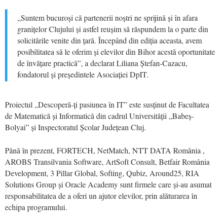
„Suntem bucuroși că partenerii noștri ne sprijină și în afara
granițelor Clujului și astfel reușim să răspundem la o parte din
solicitările venite din țară. Începând din ediția aceasta, avem
posibilitatea să le oferim și elevilor din Bihor acestă oportunitate
de învățare practică”, a declarat Liliana Ștefan-Cazacu,
fondatorul și președintele Asociației DpIT.
Proiectul „Descoperă-ți pasiunea în IT” este susținut de Facultatea
de Matematică și Informatică din cadrul Universității „Babeș-
Bolyai” și Inspectoratul Școlar Județean Cluj.
Până în prezent, FORTECH, NetMatch, NTT DATA România ,
AROBS Transilvania Software, ArtSoft Consult, Betfair România
Development, 3 Pillar Global, Softing, Qubiz, Around25, RIA
Solutions Group și Oracle Academy sunt firmele care și-au asumat
responsabilitatea de a oferi un ajutor elevilor, prin alăturarea în
echipa programului.