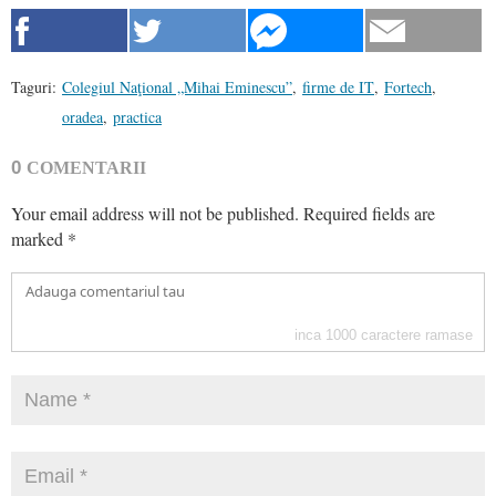
Taguri:
Colegiul Naţional „Mihai Eminescu”
,
firme de IT
,
Fortech
,
oradea
,
practica
0
COMENTARII
Your email address will not be published.
Required fields are
marked
*
inca
1000
caractere ramase