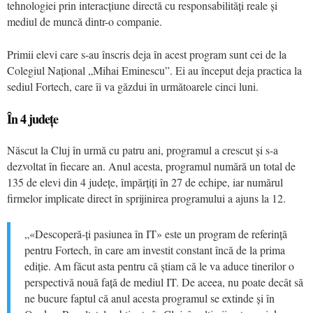
tehnologiei prin interacțiune directă cu responsabilități reale și
mediul de muncă dintr-o companie.
Primii elevi care s-au înscris deja în acest program sunt cei de la
Colegiul Național „Mihai Eminescu”. Ei au început deja practica la
sediul Fortech, care îi va găzdui în următoarele cinci luni.
În 4 județe
Născut la Cluj în urmă cu patru ani, programul a crescut și s-a
dezvoltat în fiecare an. Anul acesta, programul numără un total de
135 de elevi din 4 județe, împărțiți în 27 de echipe, iar numărul
firmelor implicate direct în sprijinirea programului a ajuns la 12.
„«Descoperă-ți pasiunea în IT» este un program de referință
pentru Fortech, în care am investit constant încă de la prima
ediție. Am făcut asta pentru că știam că le va aduce tinerilor o
perspectivă nouă față de mediul IT. De aceea, nu poate decât să
ne bucure faptul că anul acesta programul se extinde și în