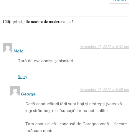
Citiți principiile noastre de moderare
aici
!
November 17, 2023 at 6:42 pm
Mojo
Țară de evazioniști și bișnițari.
Reply
November 17, 2023 at 8:05 pm
George
Dacă conducătorii țării sunt hoți şi nedrepți (votează
legi strâmbe), nici “supuşii” lor nu pot fi altfel.
Țara asta zici că-i condusă de Caragea vodă… fiecare
fură cum poate.