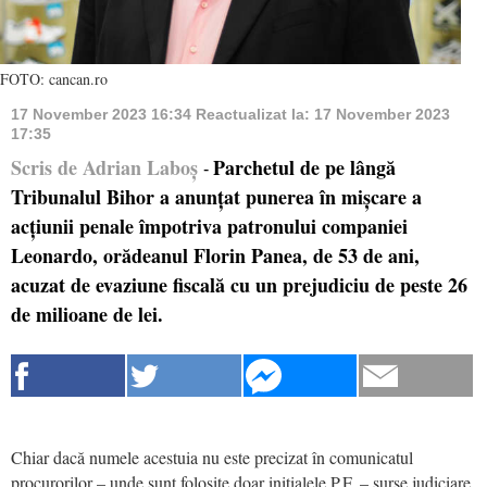
FOTO: cancan.ro
17 November 2023 16:34
Reactualizat la:
17 November 2023
17:35
Scris de Adrian Laboș
Parchetul de pe lângă
-
Tribunalul Bihor a anunțat punerea în mișcare a
acțiunii penale împotriva patronului companiei
Leonardo, orădeanul Florin Panea, de 53 de ani,
acuzat de evaziune fiscală cu un prejudiciu de peste 26
de milioane de lei.
Chiar dacă numele acestuia nu este precizat în comunicatul
procurorilor – unde sunt folosite doar inițialele P.F. – surse judiciare