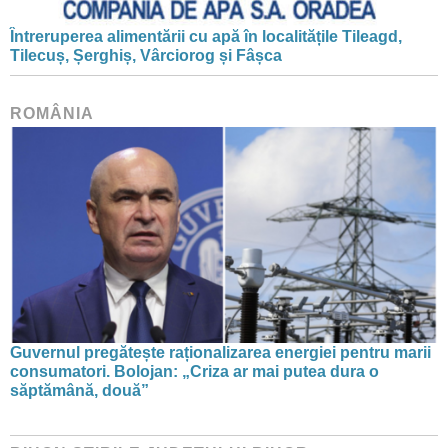
Întreruperea alimentării cu apă în localitățile Tileagd,
Tilecuș, Șerghiș, Vârciorog și Fâșca
ROMÂNIA
Guvernul pregătește raționalizarea energiei pentru marii
consumatori. Bolojan: „Criza ar mai putea dura o
săptămână, două”