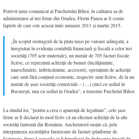
Potrivit unui comunicat al Parchetului Bihor, în calitatea sa de
administrator al trei firme din Oradea, Florin Panea ar fi comis
faptele de care este acuzat între ianuarie 2011 și martie 2015.
„În scopul sustragerii de la plata taxei pe valoare adăugată, a
înregistrat în evidența contabilă financiară și fiscală a celor trei
societăți (705 acte materiale), un număr de 705 facturi fiscale
fictive, ce reprezintă achiziții de bunuri (încălțăminte,
marochinărie, îmbrăcăminte, accesorii), operațiuni de achiziții
care sunt fără conținut economic, respectiv sunt fictive, de la un
număr de șase societăți comerciale – (…) cinci cu sediul în
Bucureşti, una cu sediul în Oradea”, a transmis Parchetul Bihor.
La rândul lor, ”pentru a crea o aparență de legalitate”, cele șase
firme ar fi declarat în mod fictiv că au efectuat achiziții de la alte
societăți fantomă din România. Anchetatorii susțin că, prin
interpunerea societăților furnizoare de facturi (platforme de
facturare), firma Leonardo ar fi beneficiat de deducerea ilegală de