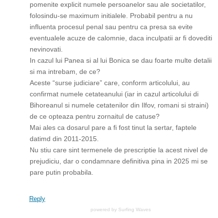
pomenite explicit numele persoanelor sau ale societatilor,
folosindu-se maximum initialele. Probabil pentru a nu
influenta procesul penal sau pentru ca presa sa evite
eventualele acuze de calomnie, daca inculpatii ar fi dovediti
nevinovati.
In cazul lui Panea si al lui Bonica se dau foarte multe detalii
si ma intrebam, de ce?
Aceste “surse judiciare” care, conform articolului, au
confirmat numele cetateanului (iar in cazul articolului di
Bihoreanul si numele cetatenilor din Ilfov, romani si straini)
de ce opteaza pentru zornaitul de catuse?
Mai ales ca dosarul pare a fi fost tinut la sertar, faptele
datimd din 2011-2015.
Nu stiu care sint termenele de prescriptie la acest nivel de
prejudiciu, dar o condamnare definitiva pina in 2025 mi se
pare putin probabila.
Reply
powered by
Surfing Waves