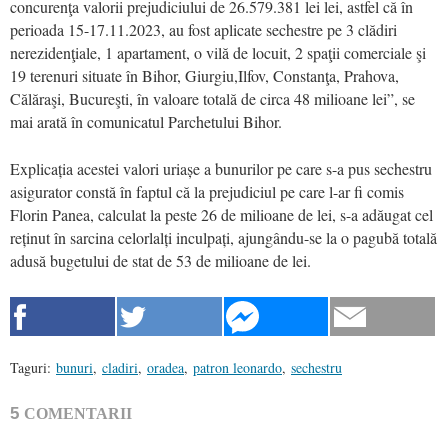
concurenţa valorii prejudiciului de 26.579.381 lei lei, astfel că în
perioada 15-17.11.2023, au fost aplicate sechestre pe 3 clădiri
nerezidenţiale, 1 apartament, o vilă de locuit, 2 spaţii comerciale şi
19 terenuri situate în Bihor, Giurgiu,Ilfov, Constanţa, Prahova,
Călăraşi, Bucureşti, în valoare totală de circa 48 milioane lei”, se
mai arată în comunicatul Parchetului Bihor.
Explicația acestei valori uriașe a bunurilor pe care s-a pus sechestru
asigurator constă în faptul că la prejudiciul pe care l-ar fi comis
Florin Panea, calculat la peste 26 de milioane de lei, s-a adăugat cel
reținut în sarcina celorlalți inculpați, ajungându-se la o pagubă totală
adusă bugetului de stat de 53 de milioane de lei.
Taguri:
bunuri
,
cladiri
,
oradea
,
patron leonardo
,
sechestru
5
COMENTARII