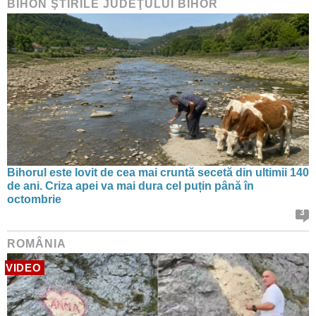
BIHON ŞTIRILE JUDEŢULUI BIHOR
Bihorul este lovit de cea mai cruntă secetă din ultimii 140
de ani. Criza apei va mai dura cel puțin până în
octombrie
3
ROMÂNIA
VIDEO