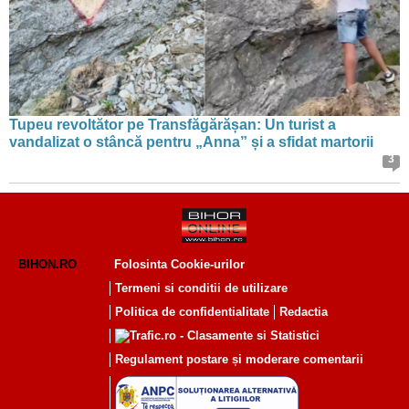
Tupeu revoltător pe Transfăgărășan: Un turist a
vandalizat o stâncă pentru „Anna” și a sfidat martorii
3
BIHON.RO
Folosinta Cookie-urilor
Termeni si conditii de utilizare
Politica de confidentialitate
Redactia
Regulament postare și moderare comentarii