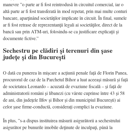
manevre ”o parte ar fi fost reintrodusă în circuitul comercial, iar o
altă parte ar fi fost transferată în mod repetat, prin mai multe conturi
bancare, aparţinând societăţilor implicate în circuit. În final, sumele
ar fi fost retrase de reprezentanţii legali ai societăţilor, direct de la
bancă sau prin ATM-uri, folosindu-se ca justificare explicaţii şi
documente fictive.”
Sechestru pe clădiri și terenuri din șase
județe și din București
O dată cu punerea în mișcare a acțiunii penale față de Florin Panea,
procurorul de caz de la Parchetul Bihor a luat aceeași măsură și față
de societatea Leonardo – acuzată de evaziune fiscală – și față de
administratorii români și libanezi (cu vârste cuprinse între 43 și 58
de ani, din județele Ilfov și Bihor și din municipiul București) ai
celor șase firme-conductă, considerați complici la evaziune.
În plus, ”s-a dispus instituirea măsurii asigurătorii a sechestrului
asigurător pe bunurile imobile deţinute de inculpaţi, până la