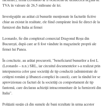
TVA în valoare de 26,5 milioane de lei.
Investigațiile au arătat că bunurile menționate în facturile fictive
chiar au existat în realitate, ele fiind cumpărate însă fie direct de la
furnizori din Italia ai firmei
Leonardo, fie din complexul comercial Dragonul Roșu din
București, după care ar fi fost vândute în magazinele proprii ale
firmei lui Panea.
În concluzie, au arătat procurorii, ”beneficiarul bunurilor a fost L
(Leonardo – n.n.) SRL, iar circuitul documentelor s-a realizat prin
interpunerea celor șase societăți de tip conductă (administrate de
cetăţeni români şi libanezi-complici în cauză), care la rândul lor se
aprovizionau cu facturi de la societăţi cu comportament de tip
fantomă, care declarau achiziții intracomunitare de la furnizorii din
Italia”.
Polițiștii susțin că din sumele de bani rezultate în urma acestor