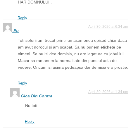
HAR DOMNULUI .
Reply
April 30, 2026 at 6:34 am
Eu
Toti soferii am trecut printr-un asemenea episod chiar daca
am avut norocul si am scapat. Sa nu punem etichete pe
nimeni. Sa nu isi dea demisia, nu are legatura cu jobul lui.
Macar sa ramanem la normalitate din punctul asta de
vedere. Oricum isi asima pedeapsa dar demisia e o prostie.
Reply
April 30, 2026 at 1:34 pm
Gica Din Contra
Nu toti…
Reply