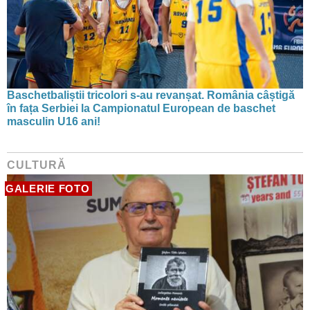
Baschetbaliștii tricolori s-au revanșat. România câștigă
în fața Serbiei la Campionatul European de baschet
masculin U16 ani!
CULTURĂ
GALERIE FOTO