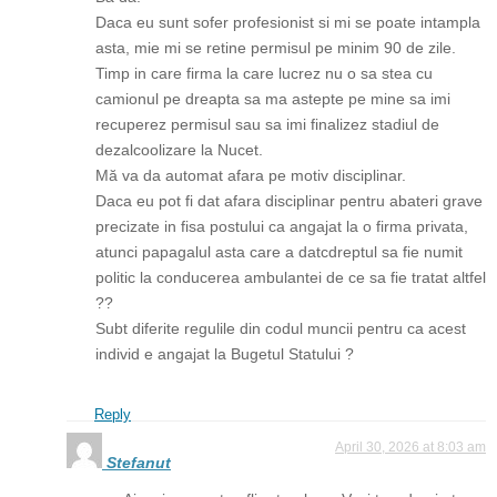
Daca eu sunt sofer profesionist si mi se poate intampla
asta, mie mi se retine permisul pe minim 90 de zile.
Timp in care firma la care lucrez nu o sa stea cu
camionul pe dreapta sa ma astepte pe mine sa imi
recuperez permisul sau sa imi finalizez stadiul de
dezalcoolizare la Nucet.
Mă va da automat afara pe motiv disciplinar.
Daca eu pot fi dat afara disciplinar pentru abateri grave
precizate in fisa postului ca angajat la o firma privata,
atunci papagalul asta care a datcdreptul sa fie numit
politic la conducerea ambulantei de ce sa fie tratat altfel
??
Subt diferite regulile din codul muncii pentru ca acest
individ e angajat la Bugetul Statului ?
Reply
April 30, 2026 at 8:03 am
Stefanut