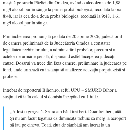
mașină pe strada Făcliei din Oradea, având o alcoolemie de 1,88
mg/l alcool pur în sânge la prima probă biologică, recoltată la ora
8:48, iar la cea de-a doua probă biologică, recoltată la 9:48, 1,61
mg/l alcool pur în sânge.
Prin încheierea pronunțată pe data de 20 aprilie 2026, judecătorul
de cameră preliminară de la Judecătoria Oradea a constatat
legalitatea rechizitoriului, a administrării probelor, precum și a
actelor de urmărie penală, dispunând astfel începerea judecății
cauzei.Dosarul va trece din faza camerei preliminare la judecarea pe
fond, unde urmează ca instanța să analizeze acuzația propriu-zisă și
probele.
Întrebat de reporterul Bihon.ro, șeful UPU – SMURD Bihor a
susținut că ia în calcul și demisia începând cu 1 iulie.
„A fost o greșeală. Seara am băut trei beri. Doar trei beri, atât.
Și nu am făcut legătura că dimineață trebuie să merg la aeroport
să iau pe cineva. Toată ziua de sâmbătă am lucrat la un