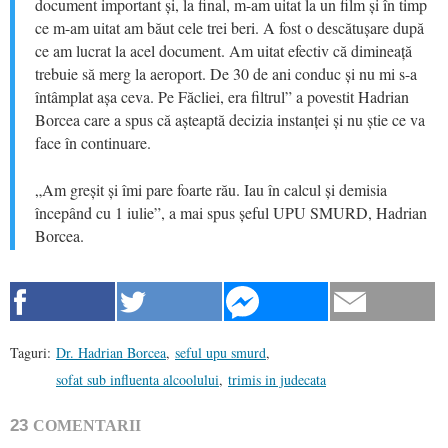
document important și, la final, m-am uitat la un film și în timp
ce m-am uitat am băut cele trei beri. A fost o descătușare după
ce am lucrat la acel document. Am uitat efectiv că dimineață
trebuie să merg la aeroport. De 30 de ani conduc și nu mi s-a
întâmplat așa ceva. Pe Făcliei, era filtrul” a povestit Hadrian
Borcea care a spus că așteaptă decizia instanței și nu știe ce va
face în continuare.
„Am greșit și îmi pare foarte rău. Iau în calcul și demisia
începând cu 1 iulie”, a mai spus șeful UPU SMURD, Hadrian
Borcea.
Taguri:
Dr. Hadrian Borcea
,
seful upu smurd
,
sofat sub influenta alcoolului
,
trimis in judecata
23
COMENTARII