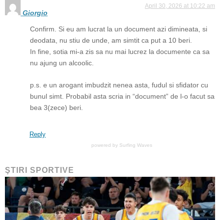
April 30, 2026 at 10:22 am
Giorgio
Confirm. Si eu am lucrat la un document azi dimineata, si
deodata, nu stiu de unde, am simtit ca put a 10 beri.
In fine, sotia mi-a zis sa nu mai lucrez la documente ca sa
nu ajung un alcoolic.
p.s. e un arogant imbudzit nenea asta, fudul si sfidator cu
bunul simt. Probabil asta scria in “document” de l-o facut sa
bea 3(zece) beri.
Reply
powered by
Surfing Waves
ŞTIRI SPORTIVE