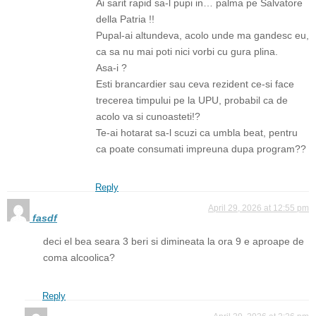
Ai sarit rapid sa-l pupi in… palma pe Salvatore
della Patria !!
Pupal-ai altundeva, acolo unde ma gandesc eu,
ca sa nu mai poti nici vorbi cu gura plina.
Asa-i ?
Esti brancardier sau ceva rezident ce-si face
trecerea timpului pe la UPU, probabil ca de
acolo va si cunoasteti!?
Te-ai hotarat sa-l scuzi ca umbla beat, pentru
ca poate consumati impreuna dupa program??
Reply
April 29, 2026 at 12:55 pm
fasdf
deci el bea seara 3 beri si dimineata la ora 9 e aproape de
coma alcoolica?
Reply