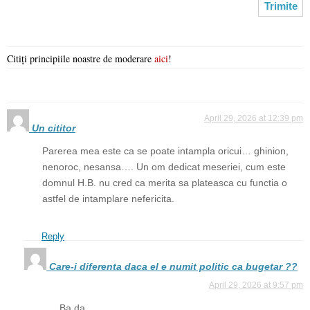
Citiți principiile noastre de moderare
aici
!
April 29, 2026 at 12:39 pm
Un cititor
Parerea mea este ca se poate intampla oricui… ghinion,
nenoroc, nesansa…. Un om dedicat meseriei, cum este
domnul H.B. nu cred ca merita sa plateasca cu functia o
astfel de intamplare nefericita.
Reply
Care-i diferenta daca el e numit politic ca bugetar ??
April 29, 2026 at 9:57 pm
Ba da.