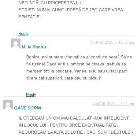
NEFIINȚĂ! CU PRICEPEREA LUI!
SCRIEȚI NUMAI GUNOI PRESĂ DE JEG CARE VREA
SENZAȚIE!
Reply
April 30, 2026 at 12:07 am
M_ia Sandu
Bobica, noi suntem vinovati ca el conduce beat? Sa ne
fie rusine! Daca ar fi si omorat pe cineva, trebuia sa
mergem toti la psucarie. Veneai si tu sau tu faci parti
dintre cei superiori, care dau cu biciul?
Reply
April 29, 2026 at 8:51 pm
GANE SORIN
IL CREDEAM UN OM MAI CALCULAT -MAI INTELIGENT .
IN LOCUL LUI , PENTRU ORCE EVENTUALITATE ,
REGURGEAM LA ALTA SOLUTIE , CACI SUNT DESTULE -