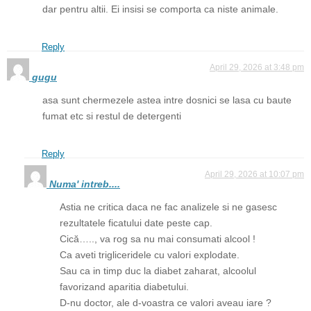
dar pentru altii. Ei insisi se comporta ca niste animale.
Reply
April 29, 2026 at 3:48 pm
gugu
asa sunt chermezele astea intre dosnici se lasa cu baute
fumat etc si restul de detergenti
Reply
April 29, 2026 at 10:07 pm
Numa' intreb....
Astia ne critica daca ne fac analizele si ne gasesc
rezultatele ficatului date peste cap.
Cică….., va rog sa nu mai consumati alcool !
Ca aveti trigliceridele cu valori explodate.
Sau ca in timp duc la diabet zaharat, alcoolul
favorizand aparitia diabetului.
D-nu doctor, ale d-voastra ce valori aveau iare ?