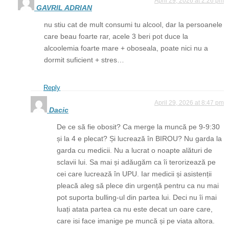
April 29, 2026 at 2:26 pm
GAVRIL ADRIAN
nu stiu cat de mult consumi tu alcool, dar la persoanele
care beau foarte rar, acele 3 beri pot duce la
alcoolemia foarte mare + oboseala, poate nici nu a
dormit suficient + stres…
Reply
April 29, 2026 at 8:47 pm
Dacic
De ce să fie obosit? Ca merge la muncă pe 9-9:30
și la 4 e plecat? Și lucrează în BIROU? Nu garda la
garda cu medicii. Nu a lucrat o noapte alături de
sclavii lui. Sa mai și adăugăm ca îi terorizează pe
cei care lucrează în UPU. Iar medicii și asistenții
pleacă aleg să plece din urgență pentru ca nu mai
pot suporta bulling-ul din partea lui. Deci nu îi mai
luați atata partea ca nu este decat un oare care,
care isi face imanige pe muncă și pe viata altora.