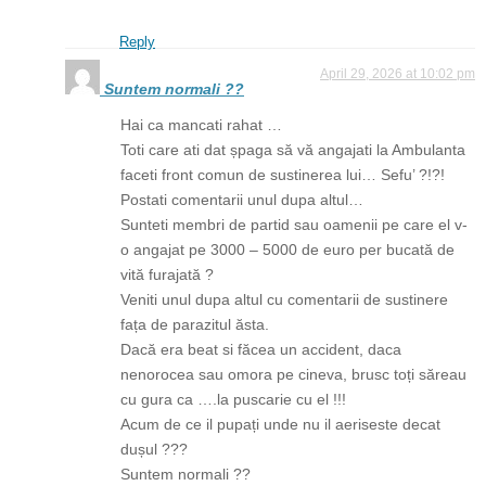
Reply
April 29, 2026 at 10:02 pm
Suntem normali ??
Hai ca mancati rahat …
Toti care ati dat șpaga să vă angajati la Ambulanta
faceti front comun de sustinerea lui… Sefu’ ?!?!
Postati comentarii unul dupa altul…
Sunteti membri de partid sau oamenii pe care el v-
o angajat pe 3000 – 5000 de euro per bucată de
vită furajată ?
Veniti unul dupa altul cu comentarii de sustinere
fața de parazitul ăsta.
Dacă era beat si făcea un accident, daca
nenorocea sau omora pe cineva, brusc toți săreau
cu gura ca ….la puscarie cu el !!!
Acum de ce il pupați unde nu il aeriseste decat
dușul ???
Suntem normali ??