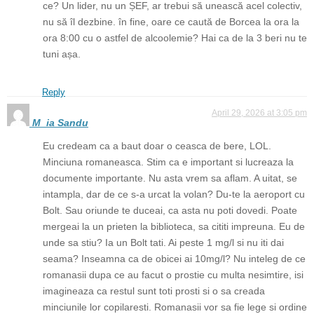
ce? Un lider, nu un ȘEF, ar trebui să unească acel colectiv,
nu să îl dezbine. în fine, oare ce caută de Borcea la ora la
ora 8:00 cu o astfel de alcoolemie? Hai ca de la 3 beri nu te
tuni așa.
Reply
April 29, 2026 at 3:05 pm
M_ia Sandu
Eu credeam ca a baut doar o ceasca de bere, LOL.
Minciuna romaneasca. Stim ca e important si lucreaza la
documente importante. Nu asta vrem sa aflam. A uitat, se
intampla, dar de ce s-a urcat la volan? Du-te la aeroport cu
Bolt. Sau oriunde te duceai, ca asta nu poti dovedi. Poate
mergeai la un prieten la biblioteca, sa cititi impreuna. Eu de
unde sa stiu? Ia un Bolt tati. Ai peste 1 mg/l si nu iti dai
seama? Inseamna ca de obicei ai 10mg/l? Nu inteleg de ce
romanasii dupa ce au facut o prostie cu multa nesimtire, isi
imagineaza ca restul sunt toti prosti si o sa creada
minciunile lor copilaresti. Romanasii vor sa fie lege si ordine