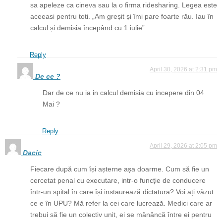
sa apeleze ca cineva sau la o firma ridesharing. Legea este
aceeasi pentru toti. „Am greșit și îmi pare foarte rău. Iau în
calcul și demisia începând cu 1 iulie”
Reply
April 30, 2026 at 2:31 pm
De ce ?
Dar de ce nu ia in calcul demisia cu incepere din 04
Mai ?
Reply
April 29, 2026 at 2:05 pm
Dacic
Fiecare după cum își așterne așa doarme. Cum să fie un
cercetat penal cu executare, intr-o funcție de conducere
într-un spital în care își instaurează dictatura? Voi ați văzut
ce e în UPU? Mă refer la cei care lucrează. Medici care ar
trebui să fie un colectiv unit, ei se mănâncă între ei pentru