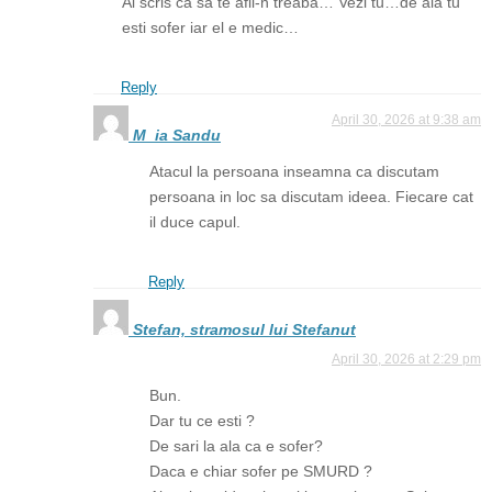
Ai scris ca sa te afli-n treaba… Vezi tu…de aia tu
esti sofer iar el e medic…
Reply
April 30, 2026 at 9:38 am
M_ia Sandu
Atacul la persoana inseamna ca discutam
persoana in loc sa discutam ideea. Fiecare cat
il duce capul.
Reply
Stefan, stramosul lui Stefanut
April 30, 2026 at 2:29 pm
Bun.
Dar tu ce esti ?
De sari la ala ca e sofer?
Daca e chiar sofer pe SMURD ?