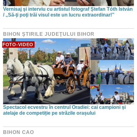
Vernisaj şi interviu cu artistul fotograf Ștefan Tóth István
/ „Să-ţi poţi trăi visul este un lucru extraordinar!”
BIHON ŞTIRILE JUDEŢULUI BIHOR
FOTO-VIDEO
Spectacol ecvestru în centrul Oradiei: cai campioni și
atelaje de competiție pe străzile orașului
BIHON CAO