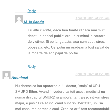
Reply
April 30, 2026 at 9:25 am
M_ia Sandu
Cu alte cuvinte, daca bea foarte rar era mai mult
decat un pericol public: era un criminal in cautare
de victime. Si pe langa asta, asa cum spui: stres,
oboseala, etc. Cel putin un oradean a fost salvat de
la moarte de echipajul de politie.
Reply
April 29, 2026 at 1:28 pm
Anonimul
Nu doresc sa iau apararea d-lui doctor, “stalp” al UPU –
SMURD Bihor. Avand in vedere ca toti acesti medici si nu
numai din cadrul SMURD si ambulanta, traiesc intr-un stres
major, e posibil ca atunci cand sunt “in libertate”, unii sa
mai consume oarece alcool. Cred ca ar fi fost recomandabil