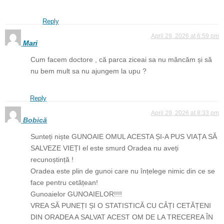
Reply
April 29, 2026 at 6:59 pm
Mari
Cum facem doctore , că parca ziceai sa nu mâncăm și să
nu bem mult sa nu ajungem la upu ?
Reply
April 29, 2026 at 8:33 pm
Bobică
Sunteți niște GUNOAIE OMUL ACESTA ȘI-A PUS VIAȚA SĂ
SALVEZE VIEȚI el este smurd Oradea nu aveți
recunoștință !
Oradea este plin de gunoi care nu înțelege nimic din ce se
face pentru cetățean!
Gunoaielor GUNOAIELOR!!!!
VREA SĂ PUNEȚI ȘI O STATISTICĂ CU CÂȚI CETĂȚENI
DIN ORADEA A SALVAT ACEST OM DE LA TRECEREA ÎN