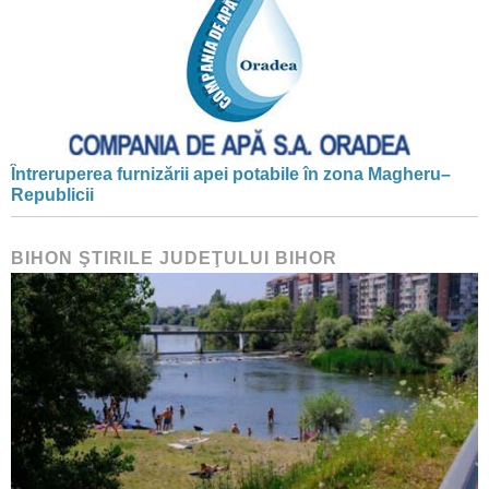
Întreruperea furnizării apei potabile în zona Magheru–
Republicii
BIHON ŞTIRILE JUDEŢULUI BIHOR