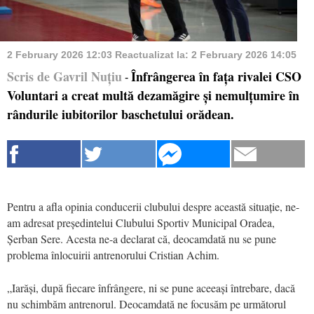
2 February 2026 12:03
Reactualizat la:
2 February 2026 14:05
Scris de Gavril Nuțiu
Înfrângerea în fața rivalei CSO
-
Voluntari a creat multă dezamăgire și nemulțumire în
rândurile iubitorilor baschetului orădean.
Pentru a afla opinia conducerii clubului despre această situație, ne-
am adresat președintelui Clubului Sportiv Municipal Oradea,
Șerban Sere. Acesta ne-a declarat că, deocamdată nu se pune
problema înlocuirii antrenorului Cristian Achim.
„Iarăși, după fiecare înfrângere, ni se pune aceeași întrebare, dacă
nu schimbăm antrenorul. Deocamdată ne focusăm pe următorul