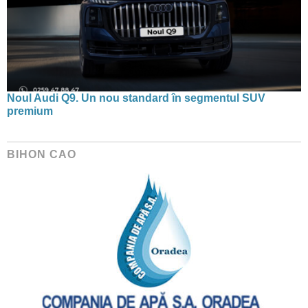
Noul Audi Q9. Un nou standard în segmentul SUV
premium
BIHON CAO