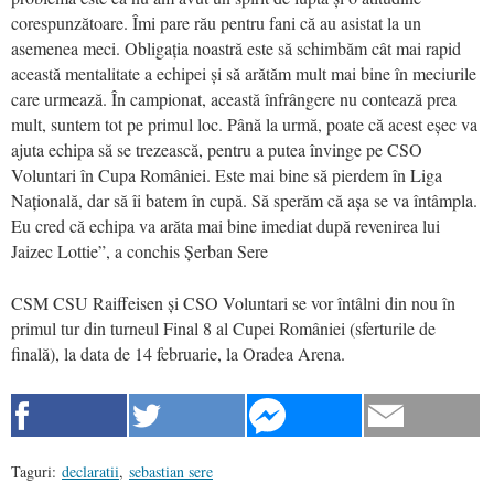
corespunzătoare. Îmi pare rău pentru fani că au asistat la un
asemenea meci. Obligația noastră este să schimbăm cât mai rapid
această mentalitate a echipei și să arătăm mult mai bine în meciurile
care urmează. În campionat, această înfrângere nu contează prea
mult, suntem tot pe primul loc. Până la urmă, poate că acest eșec va
ajuta echipa să se trezească, pentru a putea învinge pe CSO
Voluntari în Cupa României. Este mai bine să pierdem în Liga
Națională, dar să îi batem în cupă. Să sperăm că așa se va întâmpla.
Eu cred că echipa va arăta mai bine imediat după revenirea lui
Jaizec Lottie”, a conchis Șerban Sere
CSM CSU Raiffeisen și CSO Voluntari se vor întâlni din nou în
primul tur din turneul Final 8 al Cupei României (sferturile de
finală), la data de 14 februarie, la Oradea Arena.
Taguri:
declaratii
,
sebastian sere