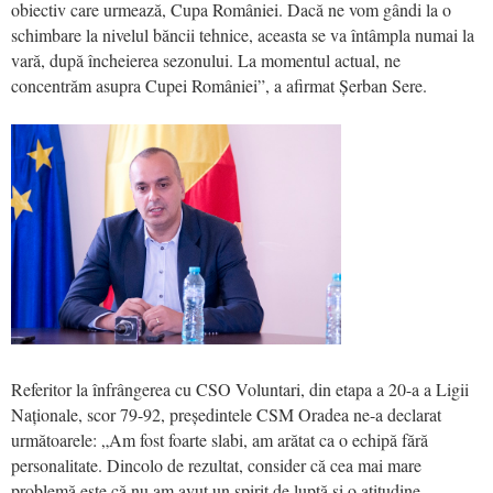
obiectiv care urmează, Cupa României. Dacă ne vom gândi la o
schimbare la nivelul băncii tehnice, aceasta se va întâmpla numai la
vară, după încheierea sezonului. La momentul actual, ne
concentrăm asupra Cupei României”, a afirmat Șerban Sere.
Referitor la înfrângerea cu CSO Voluntari, din etapa a 20-a a Ligii
Naționale, scor 79-92, președintele CSM Oradea ne-a declarat
următoarele: „Am fost foarte slabi, am arătat ca o echipă fără
personalitate. Dincolo de rezultat, consider că cea mai mare
problemă este că nu am avut un spirit de luptă și o atitudine