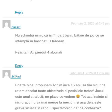
Reply
February 2, 2026 at 6:43 pm
Cristi
Nu schimbă nimic că își împart banii, bătaie de joc ce se
întâmplă în baschetul Orădean.
Felicitari! Ați pierdut 4 abonati
Reply
February 4, 2026 at 12:37 pm
Mihai
Foarte bine, propunem Achim inca 15 ani, sa fim sigur ca
ratam absolut toate obiectivele si posibilele trofee! Jocul
este unul stralucit, ne place ce vedem
Tot asa inainte si
nici dracu nu va mai merge la meciuri, si asa deja este
grava situatia in randul spectatorilor, dar ce conteaza?