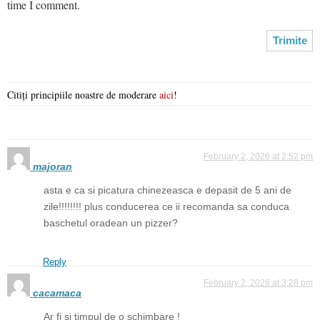
time I comment.
Citiți principiile noastre de moderare
aici
!
February 2, 2026 at 2:52 pm
majoran
asta e ca si picatura chinezeasca e depasit de 5 ani de
zile!!!!!!!! plus conducerea ce ii recomanda sa conduca
baschetul oradean un pizzer?
Reply
February 2, 2026 at 3:28 pm
cacamaca
Ar fi si timpul de o schimbare !