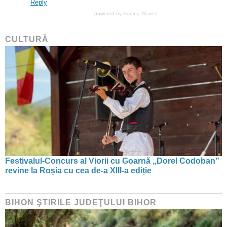
Reply
powered by
Surfing Waves
CULTURĂ
Festivalul-Concurs al Viorii cu Goarnă „Dorel Codoban”
revine la Roșia cu cea de-a XIII-a ediție
BIHON ŞTIRILE JUDEŢULUI BIHOR