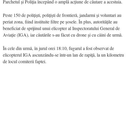
Parchetul și Poliția începând o amplă acțiune de căutare a acestuia.
Peste 150 de polițiști, polițiști de frontieră, jandarmi și voluntari au
periat zona, fiind instituite filtre pe șosele. În plus, autoritățile au
beneficiat de sprijinul unui elicopter al Inspectoratului General de
Aviație (IGA), iar căutările s-au făcut cu drone și cu câini de urmă.
În cele din urmă, în jurul orei 18:10, fugarul a fost observat de
elicopterul IGA ascunzându-se într-un lan de rapiță, la un kilometru
de locul comiterii faptei.