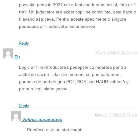
puscatie pana in 2027 cat a fost condamnat initial, fata ar fi
trait. Un judecator are acest copil pe constiinta, asta daca o
fi avand asa ceva. Pentru aceste specimene o singura
pedeapsa ar fi adecvata: eutanasierea.
Reply
May 9, 2026 at 11:58 pm
Eu
Logic ar fi reintroducerea pedepsei cu moartea pentru
astfel de cazuri…dar din moment ce prin parlament
gunoaie de partide gen POT, SOS sau HAUR votează şi
propun legi, slabe şanse…
Reply
May 10, 2026 at 6:37 pm
Vulpes-paravulpes
România este un stat eșuat!