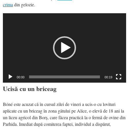
crima
din gelozie.
Video
Player
00:00
00:19
Ucisă cu un briceag
Bóné este acuzat că în cursul zilei de vineri a ucis-o cu lovituri
aplicate cu un briceag în zona gâtului pe Alice, o elevă de 18 ani la
un liceu agricol din Borș, care făcea practică la o fermă de ovine din
Parhida. Imediat după comiterea faptei, individul a dispărut,