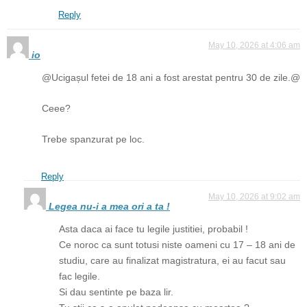
Reply
May 10, 2026 at 4:06 am
io
@Ucigașul fetei de 18 ani a fost arestat pentru 30 de zile.@
Ceee?
Trebe spanzurat pe loc.
Reply
May 10, 2026 at 9:02 am
Legea nu-i a mea ori a ta !
Asta daca ai face tu legile justitiei, probabil !
Ce noroc ca sunt totusi niste oameni cu 17 – 18 ani de
studiu, care au finalizat magistratura, ei au facut sau
fac legile.
Si dau sentinte pe baza lir.