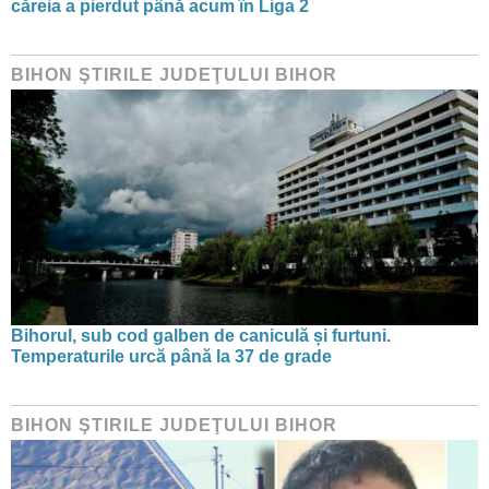
căreia a pierdut până acum în Liga 2
BIHON ŞTIRILE JUDEŢULUI BIHOR
Bihorul, sub cod galben de caniculă și furtuni.
Temperaturile urcă până la 37 de grade
BIHON ŞTIRILE JUDEŢULUI BIHOR