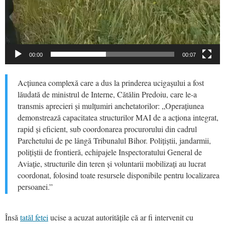
00:00
00:07
Acțiunea complexă care a dus la prinderea ucigașului a fost
lăudată de ministrul de Interne, Cătălin Predoiu, care le-a
transmis aprecieri și mulțumiri anchetatorilor: „Operațiunea
demonstrează capacitatea structurilor MAI de a acționa integrat,
rapid și eficient, sub coordonarea procurorului din cadrul
Parchetului de pe lângă Tribunalul Bihor. Polițiștii, jandarmii,
polițiștii de frontieră, echipajele Inspectoratului General de
Aviație, structurile din teren și voluntarii mobilizați au lucrat
coordonat, folosind toate resursele disponibile pentru localizarea
persoanei.”
Însă
tatăl fetei
ucise a acuzat autoritățile că ar fi intervenit cu