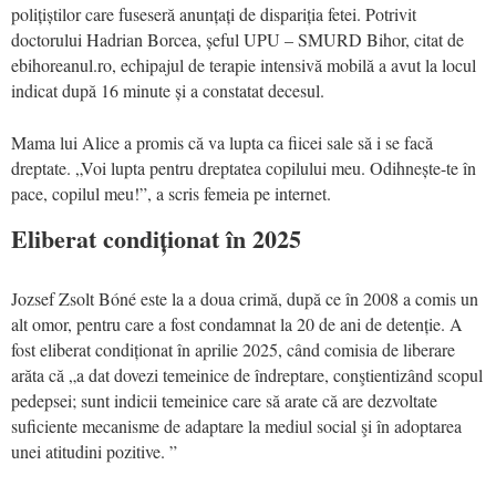
polițiștilor care fuseseră anunțați de dispariția fetei. Potrivit
doctorului Hadrian Borcea, șeful UPU – SMURD Bihor, citat de
ebihoreanul.ro, echipajul de terapie intensivă mobilă a avut la locul
indicat după 16 minute și a constatat decesul.
Mama lui Alice a promis că va lupta ca fiicei sale să i se facă
dreptate. „Voi lupta pentru dreptatea copilului meu. Odihnește-te în
pace, copilul meu!”, a scris femeia pe internet.
Eliberat condiționat în 2025
Jozsef Zsolt Bóné este la a doua crimă, după ce în 2008 a comis un
alt omor, pentru care a fost condamnat la 20 de ani de detenție. A
fost eliberat condiționat în aprilie 2025, când comisia de liberare
arăta că „a dat dovezi temeinice de îndreptare, conştientizând scopul
pedepsei; sunt indicii temeinice care să arate că are dezvoltate
suficiente mecanisme de adaptare la mediul social şi în adoptarea
unei atitudini pozitive. ”