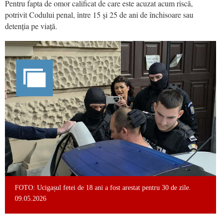
Pentru fapta de omor calificat de care este acuzat acum riscă,
potrivit Codului penal, între 15 și 25 de ani de închisoare sau
detenția pe viață.
FOTO: Ucigașul fetei de 18 ani a fost arestat pentru 30 de zile.
09.05.2026