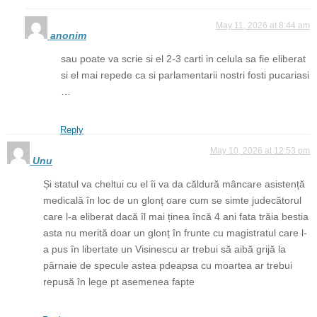
May 11, 2026 at 8:44 am
anonim
sau poate va scrie si el 2-3 carti in celula sa fie eliberat
si el mai repede ca si parlamentarii nostri fosti pucariasi
…
Reply
May 10, 2026 at 12:53 pm
Unu
Și statul va cheltui cu el îi va da căldură mâncare asistență
medicală în loc de un glonț oare cum se simte judecătorul
care l-a eliberat dacă îl mai ținea încă 4 ani fata trăia bestia
asta nu merită doar un glonț în frunte cu magistratul care l-
a pus în libertate un Visinescu ar trebui să aibă grijă la
pârnaie de specule astea pdeapsa cu moartea ar trebui
repusă în lege pt asemenea fapte