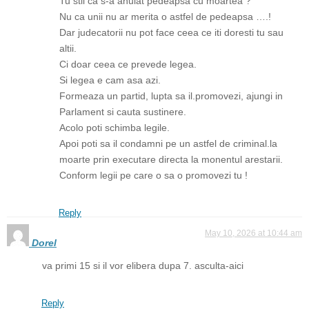
Tu stii ca s-a anulat pedeapsa cu moartea ?
Nu ca unii nu ar merita o astfel de pedeapsa ….!
Dar judecatorii nu pot face ceea ce iti doresti tu sau
altii.
Ci doar ceea ce prevede legea.
Si legea e cam asa azi.
Formeaza un partid, lupta sa il.promovezi, ajungi in
Parlament si cauta sustinere.
Acolo poti schimba legile.
Apoi poti sa il condamni pe un astfel de criminal.la
moarte prin executare directa la monentul arestarii.
Conform legii pe care o sa o promovezi tu !
Reply
May 10, 2026 at 10:44 am
Dorel
va primi 15 si il vor elibera dupa 7. asculta-aici
Reply