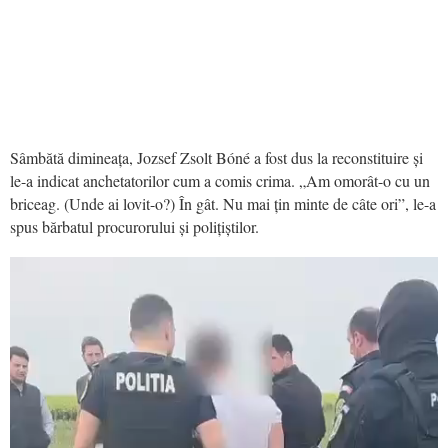
Sâmbătă dimineața, Jozsef Zsolt Bóné a fost dus la reconstituire și
le-a indicat anchetatorilor cum a comis crima. „Am omorât-o cu un
briceag. (Unde ai lovit-o?) În gât. Nu mai țin minte de câte ori”, le-a
spus bărbatul procurorului și polițiștilor.
Video
Player