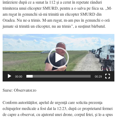
întârziere după ce a sunat la 112 și a cerut în repetate rânduri
trimiterea unui elicopter SMURD, pentru a o salva pe fiica sa. „M-
am rugat în genunchi să-mi trimită un elicopter SMURD din
Oradea. Nu ne-a trimis. M-am rugat, m-am pus în genunchi o oră
jumate să trimită un elicopter, nu au trimis”, a susținut bărbatul.
Video
Player
00:00
00:29
Surse: Observator.ro
Conform autorităților, apelul de urgență care solicita prezența
echipajelor medicale a fost dat la 12:23, după ce proprietarul fermei
de capre a observat, cu ajutorul unei drone, corpul fetei, și le-a spus